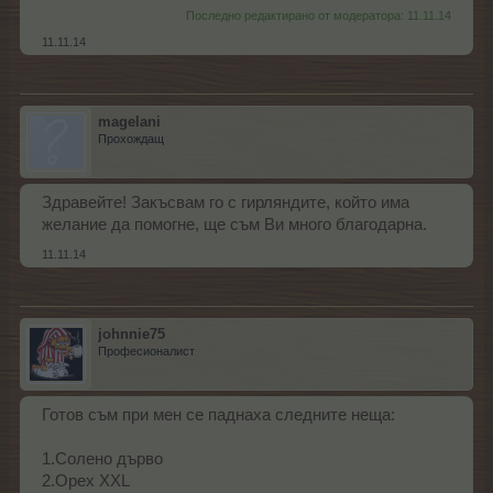
Последно редактирано от модератора:
11.11.14
11.11.14
magelani
Прохождащ
Здравейте! Закъсвам го с гирляндите, който има
желание да помогне, ще съм Ви много благодарна.
11.11.14
johnnie75
Професионалист
Готов съм при мен се паднаха следните неща:
1.Солено дърво
2.Орех XXL