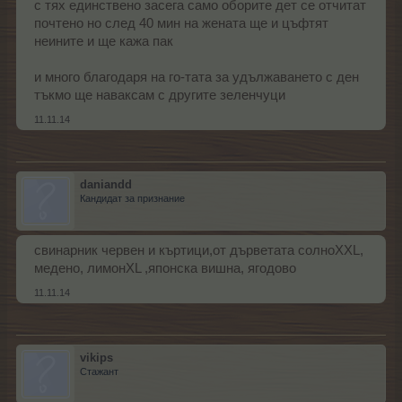
с тях единствено засега само оборите дет се отчитат
почтено но след 40 мин на жената ще и цъфтят
неините и ще кажа пак
и много благодаря на го-тата за удължаването с ден
тъкмо ще наваксам с другите зеленчуци
11.11.14
daniandd
Кандидат за признание
свинарник червен и къртици,от дърветата солноXXL,
медено, лимонXL ,японска вишна, ягодово
11.11.14
vikips
Стажант