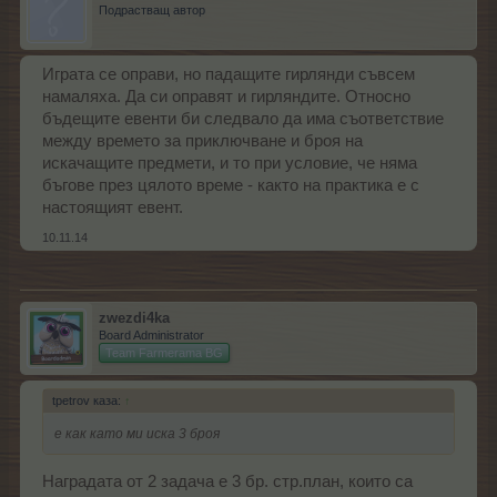
Подрастващ автор
Играта се оправи, но падащите гирлянди съвсем
намаляха. Да си оправят и гирляндите. Относно
бъдещите евенти би следвало да има съответствие
между времето за приключване и броя на
искачащите предмети, и то при условие, че няма
бъгове през цялото време - както на практика е с
настоящият евент.
10.11.14
zwezdi4ka
Board Administrator
Team Farmerama BG
tpetrov каза:
↑
е как като ми иска 3 броя
Наградата от 2 задача е 3 бр. стр.план, които са