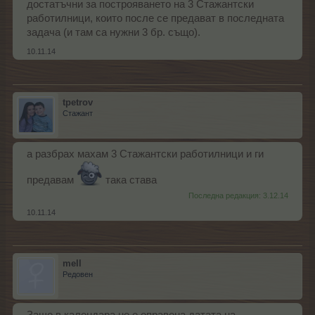
достатъчни за построяването на 3 Стажантски
работилници, които после се предават в последната
задача (и там са нужни 3 бр. също).
10.11.14
tpetrov
Стажант
а разбрах махам 3 Стажантски работилници и ги
предавам
така става
Последна редакция:
3.12.14
10.11.14
mell
Редовен