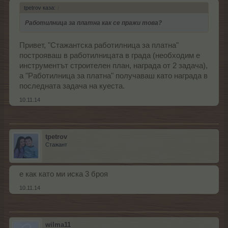
tpetrov каза:
↑
Работилница за платна как се пражи това?
Привет, "Стажантска работилница за платна"
построяваш в работилницата в града (необходим е
инструментът строителен план, награда от 2 задача),
а "Работилница за платна" получаваш като награда в
последната задача на куеста.
10.11.14
tpetrov
Стажант
е как като ми иска 3 броя
10.11.14
wilma11