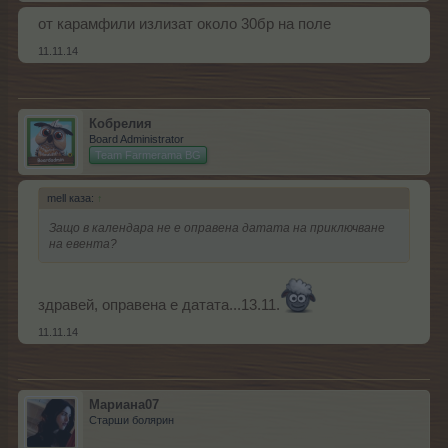
от карамфили излизат около 30бр на поле
11.11.14
Кобрелия
Board Administrator
Team Farmerama BG
mell каза:
↑
Защо в календара не е оправена датата на приключване
на евента?
здравей, оправена е датата...13.11.
11.11.14
Мариана07
Старши болярин