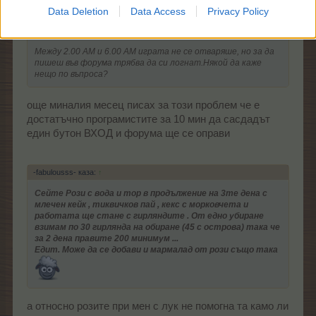
Data Deletion
Data Access
Privacy Policy
em166 каза:
↑
Между 2.00 АМ и 6.00 АМ играта не се отваряше, но за да
пишеш във форума трябва да си логнат.Някой да каже
нещо по въпроса?
още миналия месец писах за този проблем че е
достатъчно програмистите за 10 мин да сасдадът
един бутон ВХОД и форума ще се оправи
-fabulousss- каза:
↑
Сейте Рози с вода и тор в продължение на 3те дена с
млечен кейк , тиквичков пай , кекс с морковчета и
работата ще стане с гирляндите . От едно убиране
взимам по 30 гирлянда на обиране (45 с острова) така че
за 2 дена правите 200 минимум ...
Едит. Може да се добави и мармалад от рози също така
а относно розите при мен с лук не помогна та камо ли