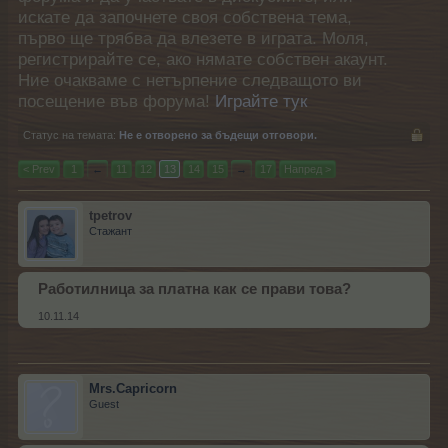
искате да започнете своя собствена тема,
първо ще трябва да влезете в играта. Моля,
регистрирайте се, ако нямате собствен акаунт.
Ние очакваме с нетърпение следващото ви
посещение във форума!
Играйте тук
Статус на темата:
Не е отворено за бъдещи отговори.
< Prev
1
←
11
12
13
14
15
→
17
Напред >
tpetrov
Стажант
Работилница за платна как се прави това?
10.11.14
Mrs.Capricorn
Guest