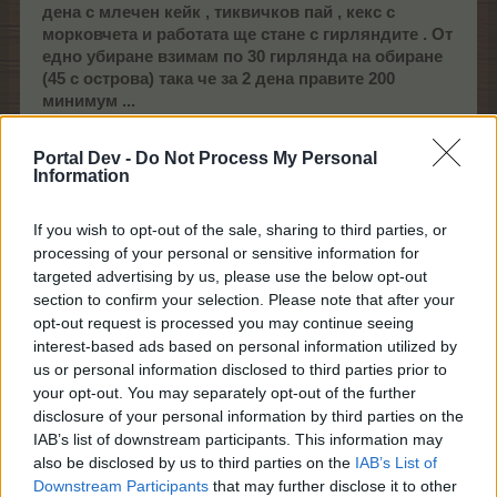
дена с млечен кейк , тиквичков пай , кекс с
морковчета и работата ще стане с гирляндите . От
едно убиране взимам по 30 гирлянда на обиране
(45 с острова) така че за 2 дена правите 200
минимум ...
Едит. Може да се добави и мармалад от рози
Portal Dev -
Do Not Process My Personal
също така
Information
11.11.14
If you wish to opt-out of the sale, sharing to third parties, or
processing of your personal or sensitive information for
em166
targeted advertising by us, please use the below opt-out
Стажант
section to confirm your selection. Please note that after your
opt-out request is processed you may continue seeing
interest-based ads based on personal information utilized by
Между 2.00 АМ и 6.00 АМ играта не се отваряше, но
us or personal information disclosed to third parties prior to
за да пишеш във форума трябва да си логнат.Някой
your opt-out. You may separately opt-out of the further
да каже нещо по въпроса?
disclosure of your personal information by third parties on the
11.11.14
IAB’s list of downstream participants. This information may
also be disclosed by us to third parties on the
IAB’s List of
Downstream Participants
that may further disclose it to other