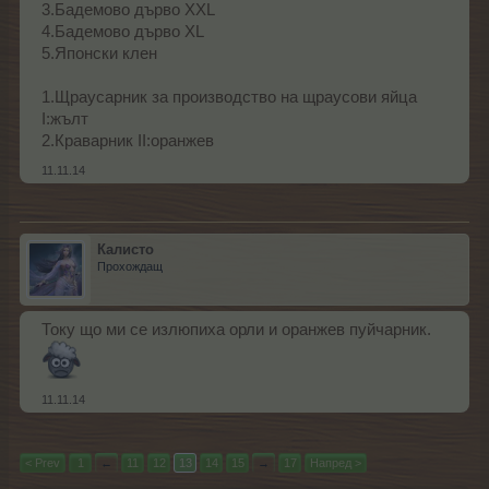
3.Бадемово дърво XXL
4.Бадемово дърво XL
5.Японски клен
1.Щраусарник за производство на щраусови яйца
I:жълт
2.Краварник II:оранжев
11.11.14
Калисто
Прохождащ
Току що ми се излюпиха орли и оранжев пуйчарник.
11.11.14
< Prev
1
←
11
12
13
14
15
→
17
Напред >