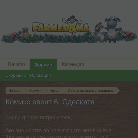
Начало
Календар
Форуми
Скорошни публикации
Начало
Форуми
Архив
Архив на всичко останало
Комикс евент 6: Сделката
Скъпи форум потребители,
Ако вие искате да се включите активно във
форума и да участвате в дискусиите, или