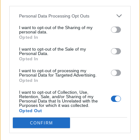
third parties.
BUTTERFLAYS
Пазител
Personal Data Processing Opt Outs
I want to opt-out of the Sharing of my
eeeeeeeve1 каза:
↑
personal data.
Е не ама мноого стисната работа с тези гирлянди де-от
Opted In
1 поле и 30 дървета цяял един гирлянд
I want to opt-out of the Sale of my
Personal Data.
Opted In
Мммм даа, и при мен вчера имаше такъв случай. На
горската поляна обирам лешници и една леарна като
I want to opt-out of processing my
купите ми са на дървото и съм сложила Хари
Personal Data for Targeted Advertising.
Кравайчето там, направо не повярвах на очите си
Opted In
когато се изниза само една едничка гирлянда. Все е
I want to opt-out of Collection, Use,
било затягано кранчето, но такова чудо не бях
Retention, Sale, and/or Sharing of my
виждала.
Personal Data that Is Unrelated with the
Purposes for which it was collected.
11.11.14
Opted Out
CONFIRM
kosdas
Анализатор