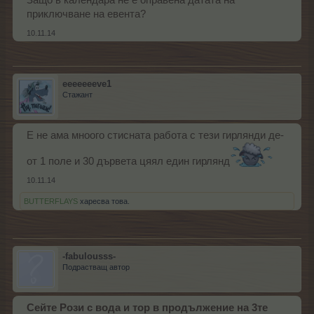
Защо в календара не е оправена датата на
приключване на евента?
10.11.14
eeeeeeeve1
Стажант
Е не ама мноого стисната работа с тези гирлянди де-
от 1 поле и 30 дървета цяял един гирлянд
10.11.14
BUTTERFLAYS
харесва това.
-fabulousss-
Подрастващ автор
Сейте Рози с вода и тор в продължение на 3те