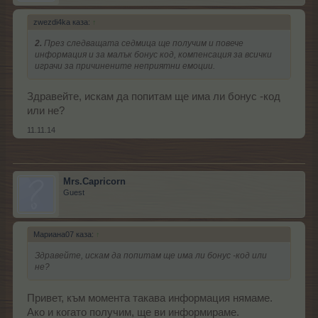
zwezdi4ka каза:
↑
2.
През следващата седмица ще получим и повече
информация и за малък бонус код, компенсация за всички
играчи за причинените неприятни емоции.
Здравейте, искам да попитам ще има ли бонус -код
или не?
11.11.14
Mrs.Capricorn
Guest
Мариана07 каза:
↑
Здравейте, искам да попитам ще има ли бонус -код или
не?
Привет, към момента такава информация нямаме.
Ако и когато получим, ще ви информираме.