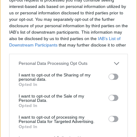
всяка група ще се отключи и специалният подарък,
interest-based ads based on personal information utilized by
свързан с групата.
us or personal information disclosed to third parties prior to
А най-големият подарък ще се отключи след
your opt-out. You may separately opt-out of the further
успешното отваряне на всичките 14 малки подаръка.
disclosure of your personal information by third parties on the
Неотворените подаръци ще бъдат маркирани със
IAB’s list of downstream participants. This information may
знака
и от него могат допълнително да бъдат
also be disclosed by us to third parties on the
IAB’s List of
отворени срещу няколко ЛГ.
Downstream Participants
that may further disclose it to other
third parties.
Имайте предвид, че е необходимо време за
зареждане/записване на наградата,
Personal Data Processing Opt Outs
затова препоръчваме да останете в календара
поне 15 секунди.
I want to opt-out of the Sharing of my
personal data.
С оплаквания за затворил се подарък се
Opted In
обръщайте
само към съпорт
и то със снимка на екрана, на която въпросният
I want to opt-out of the Sale of my
подарък се вижда отворен, както и ID на фермата,
Personal Data.
дата и час.
Opted In
I want to opt-out of processing my
Personal Data for Targeted Advertising.
Предмет
Бонус
Врем
Opted In
3 050