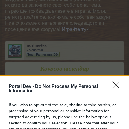
искате да започнете своя собствена тема,
първо ще трябва да влезете в играта. Моля,
регистрирайте се, ако нямате собствен акаунт.
Ние очакваме с нетърпение следващото ви
посещение във форума!
Играйте тук
mushnu4ka
S-Moderator
Team Farmerama BG
Кокосов календар
Събитието ще се проведе от
01:01 ч.
на
08.07.2021 г.
Portal Dev -
Do Not Process My Personal
до
00:59 ч.
на
23.07.2021 г.
Information
1.
Отворен подарък;
..........
2.
Неотворен подарък.
If you wish to opt-out of the sale, sharing to third parties, or
processing of your personal or sensitive information for
Малките подаръци са общо 14 за календара и са
targeted advertising by us, please use the below opt-out
разделени в 2 групи.
section to confirm your selection. Please note that after your
След успешното отваряне на малките подаръци от
opt-out request is processed you may continue seeing