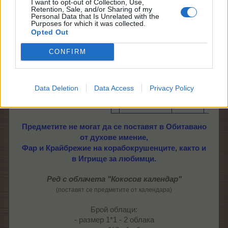
I want to opt-out of Collection, Use,
20:0
Пуффф!​
ТО/
Retention, Sale, and/or Sharing of my
ч.​
Personal Data that Is Unrelated with the
ТрТО​
Purposes for which it was collected.
Opted Out
14 х
Плуване с
нивото
20:0
CONFIRM
екстри​
ТО/
ч.​
ТрТО​
Подскачаща
6 250
Data Deletion
Data Access
Privacy Policy
20:0
плажна
ТО/
ч.​
топка​
ТрТО​
Предметите не могат да се поставят в Обитавано
от духове имение,
Фар и Крайбрежие на корабокрушенците, както и
в Игрище за любимци.
Ред с облачета "Кокосов календар"
(поставят се предметите от календара)
Брой облаци:
- размер 1*1 - 2 облака