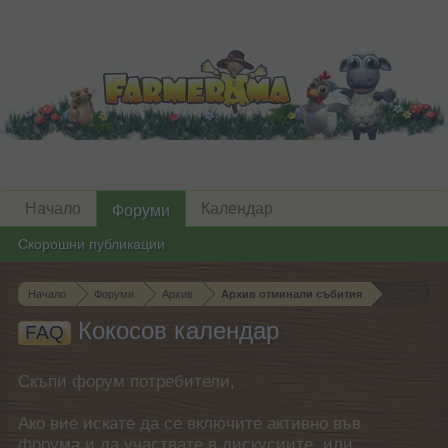
Начало
Календар
Форуми
Скорошни публикации
Начало
Форуми
Архив
Архив отминали събития
Кокосов календар
FAQ
Скъпи форум потребители,
Ако вие искате да се включите активно във
форума и да участвате в дискусиите, или