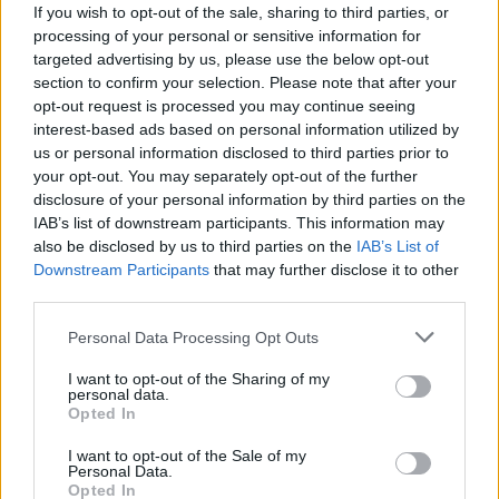
If you wish to opt-out of the sale, sharing to third parties, or
искате да започнете своя собствена тема,
processing of your personal or sensitive information for
първо ще трябва да влезете в играта. Моля,
targeted advertising by us, please use the below opt-out
регистрирайте се, ако нямате собствен акаунт.
section to confirm your selection. Please note that after your
Ние очакваме с нетърпение следващото ви
opt-out request is processed you may continue seeing
посещение във форума!
Играйте тук
interest-based ads based on personal information utilized by
us or personal information disclosed to third parties prior to
your opt-out. You may separately opt-out of the further
bellica
Стажант
disclosure of your personal information by third parties on the
IAB’s list of downstream participants. This information may
also be disclosed by us to third parties on the
IAB’s List of
има ли някъде описание на наградите от сандък
Downstream Participants
that may further disclose it to other
пиколо какво дават и за какво се изполват - докато
third parties.
се усетя, че имат бонуси, изхабих една плевачка,
сега ми се падна немъртво съкровище и не мога да
Personal Data Processing Opt Outs
разбера дали дава само точки или има и още
някакъв бонус от него
I want to opt-out of the Sharing of my
personal data.
16.9.22
Opted In
I want to opt-out of the Sale of my
Personal Data.
mushnu4ka
Opted In
S-Moderator