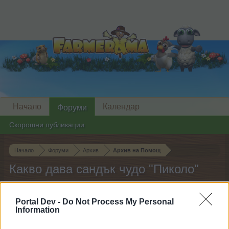
Начало
Календар
Форуми
Скорошни публикации
Начало
Форуми
Архив
Архив на Помощ
Какво дава сандък чудо "Пиколо"
Скъпи форум потребители,
Portal Dev -
Do Not Process My Personal
Information
Ако вие искате да се включите активно във
форума и да участвате в дискусиите, или