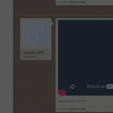
tani1980
харесва това.
slaytanic1878
Обитател
slaytanic1878
,
10.9.20
tani1980
харесва това.