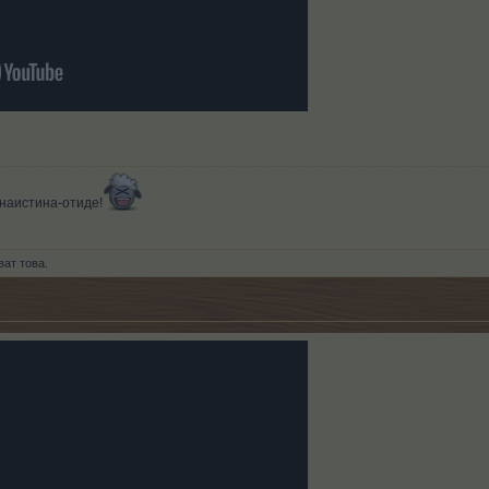
 И наистина-отиде!
ат това.