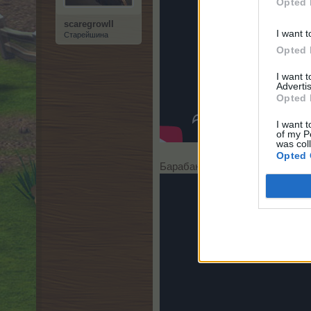
Opted 
scaregrowII
I want t
Старейшина
Opted 
I want 
Advertis
Opted 
I want t
of my P
was col
Opted 
Барабанистите, винаги са били в