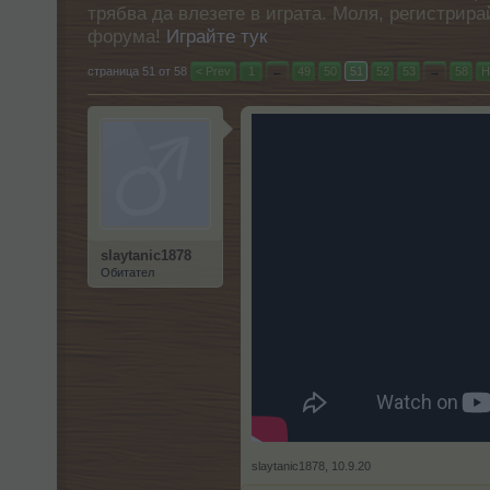
трябва да влезете в играта. Моля, регистрир
форума!
Играйте тук
страница 51 от 58
< Prev
1
←
49
50
51
52
53
→
58
Н
slaytanic1878
Обитател
slaytanic1878
,
10.9.20