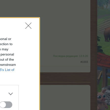
sonal or
ection to
ou may
 personal
Последна редакция:
13.9.20
out of the
#1003
 downstream
B’s List of