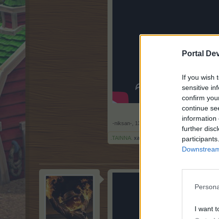
Portal De
If you wish 
sensitive in
confirm you
continue se
information 
-niksan-
,
13.9.20
further disc
participants
.TAINNA.
харесва това.
Downstream 
Persona
I want t