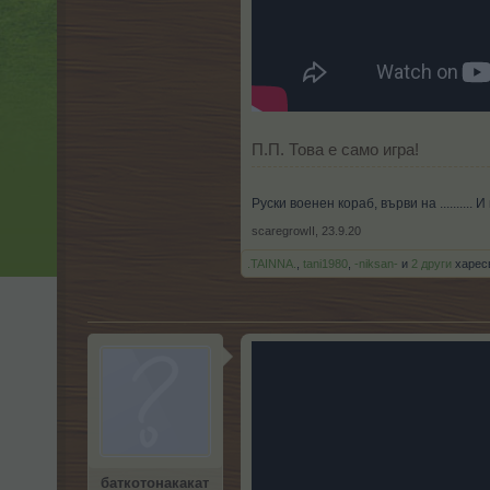
П.П. Това е само игра!
Руски военен кораб, върви на ..........
scaregrowII
,
23.9.20
.TAINNA.
,
tani1980
,
-niksan-
и
2 други
харесв
баткотонакакат