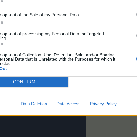
In
o opt-out of the Sale of my Personal Data.
In
to opt-out of processing my Personal Data for Targeted
ing.
In
o opt-out of Collection, Use, Retention, Sale, and/or Sharing
ersonal Data that Is Unrelated with the Purposes for which it
lected.
Out
 сянка,но пък..... Чест и Почитания за тази дама!
CONFIRM
Data Deletion
Data Access
Privacy Policy