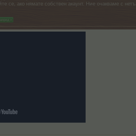
айте се, ако нямате собствен акаунт. Ние очакваме с н
апред >