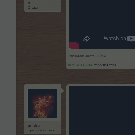
а
Стажант
баткотонакаката
,
25.9.20
karzil
и
.TAINNA.
харесват това.
jundra
Професионалист