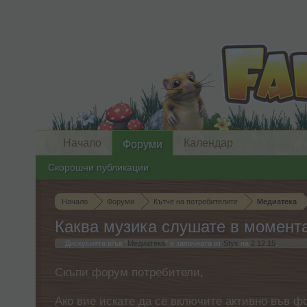
Начало
Календар
Форуми
Скорошни публикации
Начало
Форуми
Кътче на потребителите
Медиатека
Каква музика слушате в момент
Дискусията в/ъв "
Медиатека
" е започната от
Styx
на
2.12.15
.
Скъпи форум потребители,
Ако вие искате да се включите активно във ф