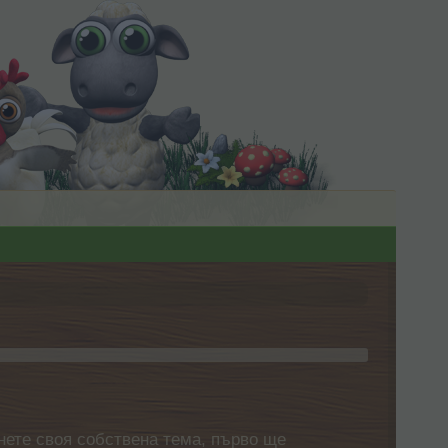
нете своя собствена тема, първо ще