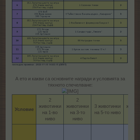
А ето и какви са основните награди и условията за
тяхното спечелване:
2
2
3
животинки
животинки
3 животинки
живот
Условие
на 1-во
на 3-то
на 5-то ниво​
на 7
ниво​
ниво​
нив