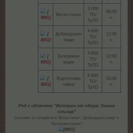
3 000
08:00
Весел гекон​
ТО/
1x2
ч.​
ТрТО​
4 650
Добродушен
12:00
ТО/
1х2
омар​
ч.​
ТрТО​
4 800
Безгрижен
12:00
ТО/
1х2
морж​
ч.​
ТрТО​
6 600
Въртоглава
16:00
ТО/
1х2
чайка​
ч.​
ТрТО​
Ред с облачете "Истории от обора: Зимно
слънце"
(поставят се предметите "Весел гекон", "Добродушен омар" и
"Безгрижен морж")