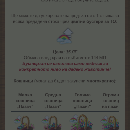
Ще можете да ускорявате напредъка си с 1 стъпка за
всяка предадена стока чрез
цветни бустери за ТО
:
Цена: 15 ЛГ
Обмяна след края на събитието: 144 МП
Бустерът се използва само веднъж за
конкретното ниво на дадено животинче!
Кошници
(могат да бъдат закупени
многократно
):
Мaлка
Средна
Голяма
Огромна
кошница
кошница
кошница
кошница
„Пазач“
„Пазач“
„Пазач“
на пазача