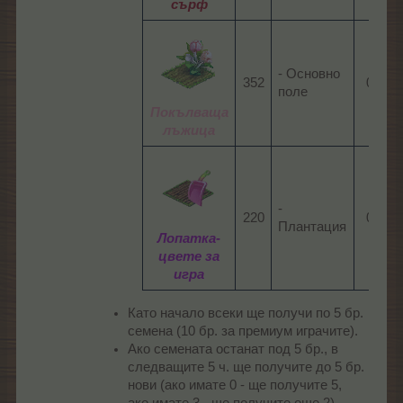
сърф
- Основно
352​
08:45​
поле
Покълваща
лъжица
-
220​
05:30​
Плантация
Лопатка-
цвете за
игра
Като начало всеки ще получи по 5 бр.
семена (10 бр. за премиум играчите).
Ако семената останат под 5 бр., в
следващите 5 ч. ще получите до 5 бр.
нови (ако имате 0 - ще получите 5,
ако имате 3 - ще получите още 2).