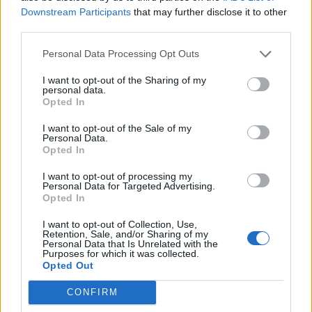
втората. Първо ще трябва да обърнете внимание
Downstream Participants
that may further disclose it to other
на друго
third parties.
от животинчетата (за поне едно ниво), за да
можете да се върнете при предишното, ако
Personal Data Processing Opt Outs
желаете.
15.11.23
I want to opt-out of the Sharing of my
personal data.
Opted In
I want to opt-out of the Sale of my
mushnu4ka
Personal Data.
S-Moderator
Opted In
Team Farmerama BG
I want to opt-out of processing my
А ето какво ще е необходимо и какви награди ще
Personal Data for Targeted Advertising.
получите, като посоченото на третия ред в нивото
Opted In
осигурява 3 стъпки:
I want to opt-out of Collection, Use,
Retention, Sale, and/or Sharing of my
Personal Data that Is Unrelated with the
Purposes for which it was collected.
Opted Out
CONFIRM