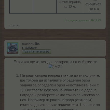
селектиране,
събитието,
за 12 ч.​
за 6 ч.​
Последна редакция:
16.11.23
15.11.23
mushnu4ka
S-Moderator
Team Farmerama BG
Ето и как ще изглежда прозорецът на събитието:
Награди според напредъка - за да ги получите,
ще трябва да изпълните определен брой
задачи за определен брой животинчета (виж т.
2). Поставете курсора на мишката на дадена
награда и разберете какво точно се изисква за
нея. Например първата награда (стикерът)
изисква да изпълните задачите от 1-во ниво за
две животинки, за да го получите.