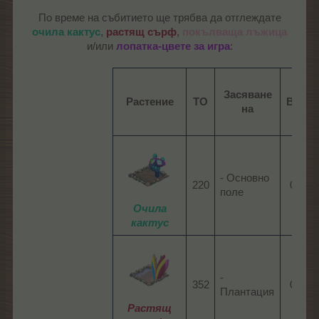
По време на събитието ще трябва да отглеждате
очила кактус
,
растящ сърф
,
покълваща лъжица
и/или
лопатка-цвете за игра
:​
Засяване
Растение
ТО
Врем
на
- Основно
220​
05:30​
поле
Очила
кактус
-
352​
08:45​
Плантация
Растящ