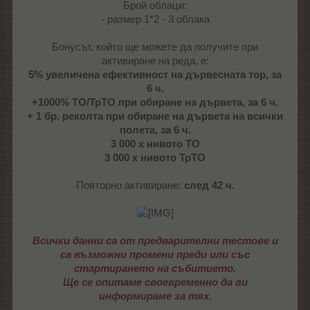
Брой облаци:
- размер 1*2 - 3 облака
Бонусът, който ще можете да получите при
активиране на реда, е:
5% увеличена ефективност на дървесната тор, за
6 ч.
+1000% ТО/ТрТО при обиране на дървета, за 6 ч.
+ 1 бр. реколта при обиране на дървета на всички
полета, за 6 ч.
3 000 х нивото ТО
3 000 х нивото ТрТО
Повторно активиране:
след 42 ч.
Всички данни са от предварителни тестове и
са възможни промени преди или със
стартирането на събитието.
Ще се опитаме своевременно да ви
информираме за тях.