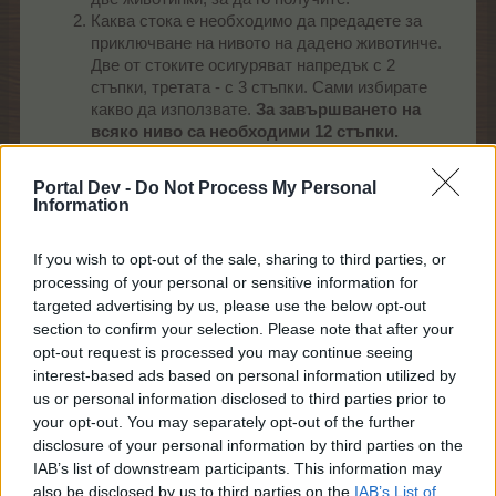
Каква стока е необходимо да предадете за
приключване на нивото на дадено животинче.
Две от стоките осигуряват напредък с 2
стъпки, третата - с 3 стъпки. Сами избирате
какво да използвате.
За завършването на
всяко ниво са необходими 12 стъпки.
Показва какви малки награди ще получите при
всяко предаване на стока.
Portal Dev -
Do Not Process My Personal
Активиране на
цветни бустери за ТО
за
Information
даденото животинче - с него напредъкът се
ускорява с 1 стъпка. Ако нямате налични,
If you wish to opt-out of the sale, sharing to third parties, or
отваря прозорец за покупка.
processing of your personal or sensitive information for
Показва с колко
цветни бустери за ТО
targeted advertising by us, please use the below opt-out
разполагате и отваря прозорец за покупка.
section to confirm your selection. Please note that after your
Не можете да предавате при едно и също
opt-out request is processed you may continue seeing
животинче в две последователни нива. Трябва да
interest-based ads based on personal information utilized by
ги редувате,
us or personal information disclosed to third parties prior to
т.е. ако сте завършили нивото на едно от
your opt-out. You may separately opt-out of the further
животинчетата и сте получили първата малка
disclosure of your personal information by third parties on the
награда,
IAB’s list of downstream participants. This information may
то не можете да продължите да играете за
also be disclosed by us to third parties on the
IAB’s List of