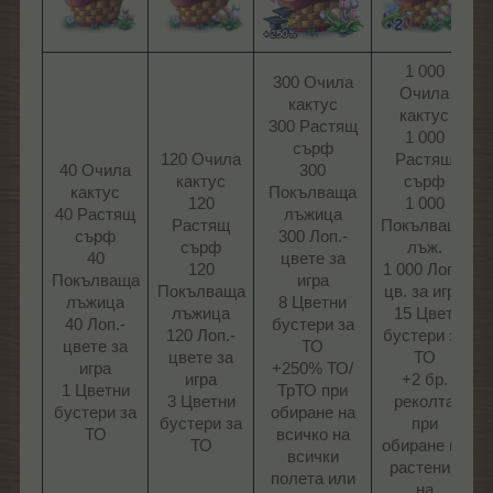
1 000
300 Очила
Очила
кактус
кактус
300 Растящ
1 000
сърф
120 Очила
Растящ
40 Очила
300
кактус
сърф
кактус
Покълваща
120
1 000
40 Растящ
лъжица
Растящ
Покълваща
сърф
300 Лоп.-
сърф
лъж.
40
цвете за
120
1 000 Лоп.-
Покълваща
игра
Покълваща
цв. за игра
лъжица
8 Цветни
лъжица
15 Цвет.
40 Лоп.-
бустери за
120 Лоп.-
бустери за
цвете за
ТО
цвете за
ТО
игра
+250% ТО/
игра
+2 бр.
1 Цветни
ТрТО при
3 Цветни
реколта
бустери за
обиране на
бустери за
при
ТО​
всичко на
ТО​
обиране на
всички
растения
полета или
на