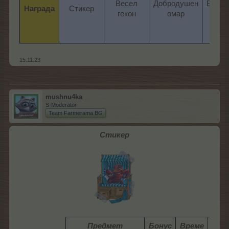
Весел
Добродушен
Безгр
Награда
Стикер​
гекон​
омар​
мор
15.11.23
mushnu4ka
S-Moderator
Team Farmerama BG
Стикер
Предмет
Бонус
Време
Раз