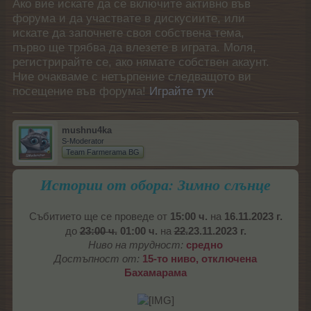
Ако вие искате да се включите активно във
форума и да участвате в дискусиите, или
искате да започнете своя собствена тема,
първо ще трябва да влезете в играта. Моля,
регистрирайте се, ако нямате собствен акаунт.
Ние очакваме с нетърпение следващото ви
посещение във форума!
Играйте тук
mushnu4ka
S-Moderator
Team Farmerama BG
Истории от обора: Зимно слънце
16
.11
Събитието ще се проведе от
15:00 ч.
на
.2023 г.
22
до
23:00 ч.
01:00 ч.
на
.
23.11.2023 г.
Ниво на трудност:
средно
Достъпност от:
15-то ниво, отключена
Бахамарама