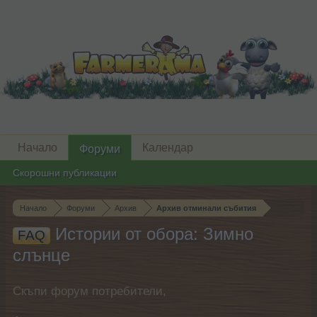
Начало
Календар
Форуми
Скорошни публикации
Начало
Форуми
Архив
Архив отминали събития
Истории от обора: Зимно
FAQ
слънце
Скъпи форум потребители,