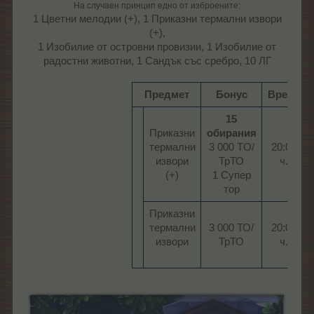
На случаен принцип едно от изброените:
1 Цветни мелодии (+), 1 Приказни термални извори
(+),
1 Изобилие от островни провизии, 1 Изобилие от
радостни животни, 1 Сандък със сребро, 10 ЛГ​
Предмет
Бонус
Време
15
Приказни
обирания
термални
3 000 TO/
20:00
извори
ТрТО
ч.​
(+)​
1 Супер
тор​
Приказни
термални
3 000 ТО/
20:00
извори
ТрТО​
ч.​