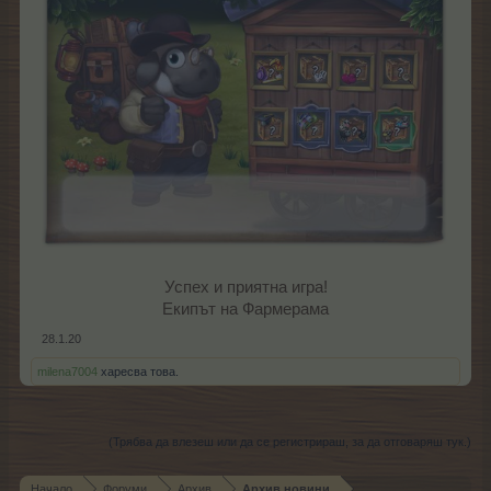
Успех и приятна игра!
Екипът на Фармерама​
28.1.20
milena7004
харесва това.
(Трябва да влезеш или да се регистрираш, за да отговаряш тук.)
Начало
Форуми
Архив
Архив новини