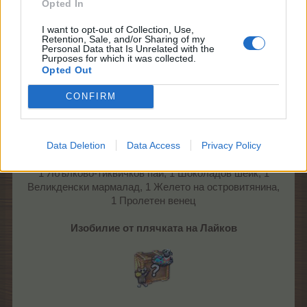
Opted In
Изобилие от занаятчии III
I want to opt-out of Collection, Use,
Retention, Sale, and/or Sharing of my
Personal Data that Is Unrelated with the
Purposes for which it was collected.
На случаен принцип едно от изброените:
Opted Out
1 Кекс от моркови, 1 Топчета от сирене, 1 Сладко от
бодливо грозде, 1 Мармалад от гуава,
CONFIRM
1 Маслинено-чесново песто, 1 Мармалад от рози, 1
Пъстър букет, 1 Яйчен пунш, 1 Меденки, 1 Вълшебна
тинктура,
Data Deletion
Data Access
Privacy Policy
1 Мандрагоров прах, 1 Съдбовно питие, 1 Вълшебно
питие, 1 Елексир на живота, 1 Лечебен мехлем,
1 Ябълково-тиквичков пай, 1 Шоколадов шейк, 1
Великденски мармалад, 1 Желето на островитянина,
1 Пролетен венец
Изобилие от плячката на Лайков