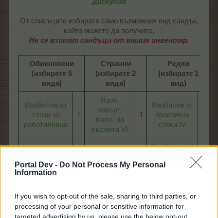
Дискусия
От списъците избирате само възможния вид сандък,
който можете да получите.
Не се взимат сандъци от вашия инвентар.
Обикновени
Странни
Редки
(избирате 5
(избирате 2
(избирате 1
вида)
вида)
вид)
Изоб.
Изобилие от
Изобилие от
завърт.
стоки за
1​
1​
практични
1​
Коле. на
работилница
стоки IV
късмета VI
Изобилие от
Изобилие от
Изобилие от
награди
ексцентрични
1​
закачливи
1​
1​
Portal Dev -
Do Not Process My Personal
„Избери си
животни
животни
Information
сандък“
Изобилие от
Изобилие от
If you wish to opt-out of the sale, sharing to third parties, or
Изобилие от
весели
1​
практични
1​
1​
processing of your personal or sensitive information for
чудеса
животни
стоки III
targeted advertising by us, please use the below opt-out