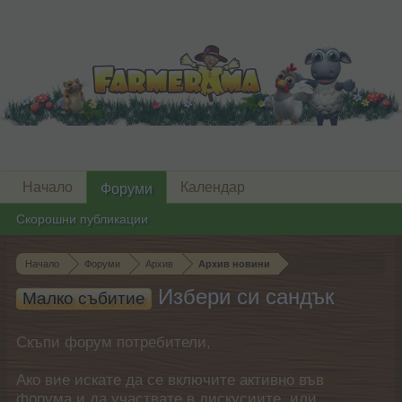
Начало
Календар
Форуми
Скорошни публикации
Начало
Форуми
Архив
Архив новини
Избери си сандък
Малко събитие
Скъпи форум потребители,
Ако вие искате да се включите активно във
форума и да участвате в дискусиите, или