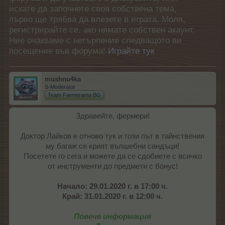
искате да започнете своя собствена тема,
първо ще трябва да влезете в играта. Моля,
регистрирайте се, ако нямате собствен акаунт.
Ние очакваме с нетърпение следващото ви
посещение във форума!
Играйте тук
mushnu4ka
S-Moderator
Team Farmerama BG
Здравейте, фермери!
Доктор Лайков е отново тук и този път в тайнствения
му багаж се крият вълшебни сандъци!
Посетете го сега и можете да се сдобиете с всичко
от инструменти до предмети с бонус!​
Начало: 29.01.2020 г. в 17:00 ч.
Край: 31.01.2020 г. в 12:00 ч.
Повече информация