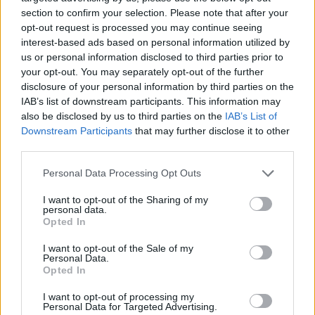
section to confirm your selection. Please note that after your
Изобилие от
Изобилие от
Изобилие от
opt-out request is processed you may continue seeing
1​
практични
1​
смешни
1​
сандъци
interest-based ads based on personal information utilized by
стоки V
животни
us or personal information disclosed to third parties prior to
Сандък със
Изобилие от
your opt-out. You may separately opt-out of the further
Сандък с ТО
1​
1​
1​
сребро
лалогулдени
disclosure of your personal information by third parties on the
IAB’s list of downstream participants. This information may
Изобилие от
Изобилие от
Изобилие от
also be disclosed by us to third parties on the
IAB’s List of
2​
2​
плячката на
1​
тор
занаятчии III​
Downstream Participants
that may further disclose it to other
Лайков​
third parties.
Изобилие от
Изобилие от
3​
5​
--​
-​
Personal Data Processing Opt Outs
изненади
инструменти
Изобилие от
I want to opt-out of the Sharing of my
Изобилие от
personal data.
3​
фермерски
3​
--​
-​
занаятчии II
Opted In
монети II
I want to opt-out of the Sale of my
Изобилие от
Personal Data.
Изобилие от
инструменти
Opted In
5​
редки
3​
--​
-​
и още много
плодове
други
I want to opt-out of processing my
Personal Data for Targeted Advertising.