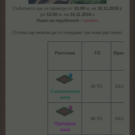
Събитието ще се проведе от
15:00 ч.
на
18.11.2016 г.
до
15:00 ч.
на
24.11.2016 г.
Ниво на трудност -
средно
Отново ще можем да отглеждаме три нови растения:
Растение
........
ТО
.......
Време
28 ТО​
03:00​
0
Синьозелена
кала
48 ТО​
04:00​
0
Пурпурна
кала