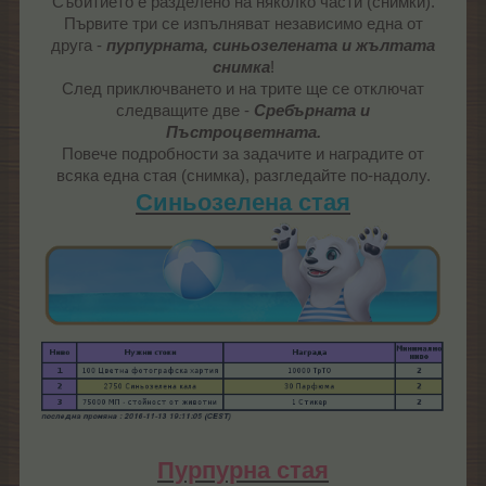
Събитието е разделено на няколко части (снимки).
Първите три се изпълняват независимо една от
друга -
пурпурната, синьозелената и жълтата
снимка
!
След приключването и на трите ще се отключат
следващите две -
Сребърната и
Пъстроцветната.
Повече подробности за задачите и наградите от
всяка една стая (снимка), разгледайте по-надолу.
Синьозелена стая
Пурпурна стая