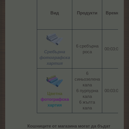
М
Вид
Продукти
Време
6 сребърна
00:03:00
Сребърна
роса​
фотографска
хартия
6
синьозелена
кала
6 пурпурна
00:03:00​
Цветна
кала
фотографска
6 жълта
хартия
кала​
Кошниците от магазина могат да бъдат