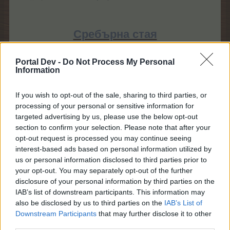
Сребърна стая
Portal Dev -
Do Not Process My Personal
Information
If you wish to opt-out of the sale, sharing to third parties, or
processing of your personal or sensitive information for
targeted advertising by us, please use the below opt-out
section to confirm your selection. Please note that after your
opt-out request is processed you may continue seeing
*Пълнолунни - животни, растения, плодове
interest-based ads based on personal information utilized by
Приключването на тази стая добавя 150
us or personal information disclosed to third parties prior to
000 МП към приноса ви за ТОП 1000 / 3000.
your opt-out. You may separately opt-out of the further
disclosure of your personal information by third parties on the
IAB’s list of downstream participants. This information may
also be disclosed by us to third parties on the
IAB’s List of
Downstream Participants
that may further disclose it to other
Пъс
тро
цве
тна
с
т
а
я
third parties.