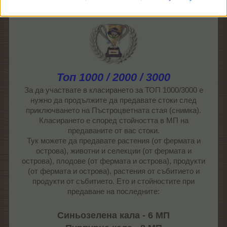
Топ 1000 / 2000 / 3000
За да участвате в класирането за ТОП 1000/3000 е
нужно да продължите да предавате стоки след
приключването на Пъстроцветната стая (снимка).
Класирането е според стойността в МП на
предаваните от вас стоки.
Тук можете да предавате растения (от фермата и
острова), животни и селекции (от фермата и
острова), плодове (от фермата и острова), продукти
(от фермата и острова), растения от събитието и
продукти от събитието. Ето и стойностите при
предаване на последните:
Синьозелена кала - 6 МП