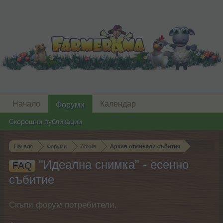
Начало
Календар
Форуми
Скорошни публикации
Начало
Форуми
Архив
Архив отминали събития
"Идеална снимка" - есенно
FAQ
събитие
Скъпи форум потребители,