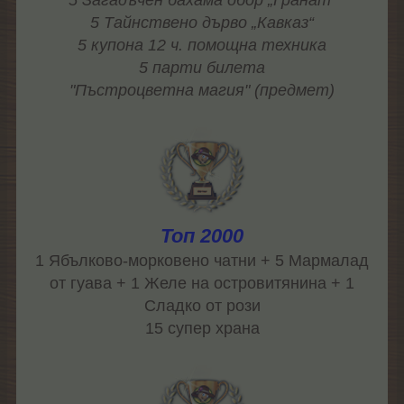
5 Загадъчен бахама обор „Гранат“
5 Тайнствено дърво „Кавказ“
5 купона 12 ч. помощна техника
5 парти билета
"Пъстроцветна магия" (предмет)
Топ 2000
1 Ябълково-морковено чатни + 5 Мармалад
от гуава + 1 Желе на островитянина + 1
Сладко от рози
15 супер храна