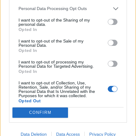
Personal Data Processing Opt Outs
I want to opt-out of the Sharing of my
personal data.
Opted In
I want to opt-out of the Sale of my
Personal Data.
Opted In
I want to opt-out of processing my
Personal Data for Targeted Advertising.
Opted In
След приключване на тази стая можете
да участвате в класирането за ТОП 1000
I want to opt-out of Collection, Use,
Retention, Sale, and/or Sharing of my
/3 000.
Personal Data that Is Unrelated with the
Purposes for which it was collected.
Последна редакция:
17.11.16
Opted Out
17.11.16
CONFIRM
zwezdi4ka
Board Administrator
Data Deletion
Data Access
Privacy Policy
Team Farmerama BG