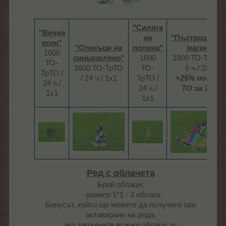
"Силата
"Вечна
на
"Пъстроцветн
есен"
"Отенъци на
полена"
магия"
1600
синьозелено"
1600
1800 ТО-ТрТО /
ТО-
1600 ТО-ТрТО
ТО-
6 ч./ 2х2
ТрТО /
/ 24 ч./ 1х1​
ТрТО /
+25% повече
24 ч./
24 ч./
ТО за 1 ч.
1х1​
1х1​
Ред с облачета
Брой облаци:
- размер 1*1 - 3 облака
Бонусът, който ще можете да получите при
активиране на реда,
ако запълните всички облаци, е: