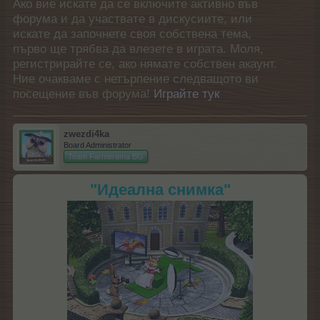
Ако вие искате да се включите активно във
форума и да участвате в дискусиите, или
искате да започнете своя собствена тема,
първо ще трябва да влезете в играта. Моля,
регистрирайте се, ако нямате собствен акаунт.
Ние очакваме с нетърпение следващото ви
посещение във форума!
Играйте тук
zwezdi4ka
Board Administrator
Team Farmerama BG
"Идеална снимка"