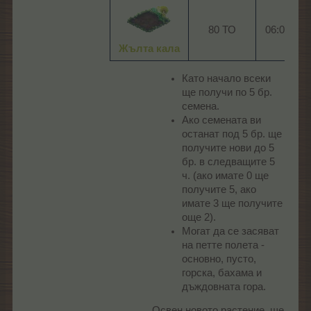
80 ТО​
06:00​
0
Жълта кала
Като начало всеки
ще получи по 5 бр.
семена.
Ако семената ви
останат под 5 бр. ще
получите нови до 5
бр. в следващите 5
ч. (ако имате 0 ще
получите 5, ако
имате 3 ще получите
още 2).
Могат да се засяват
на петте полета -
основно, пусто,
горска, бахама и
дъждовната гора.
Освен новото растение, ще