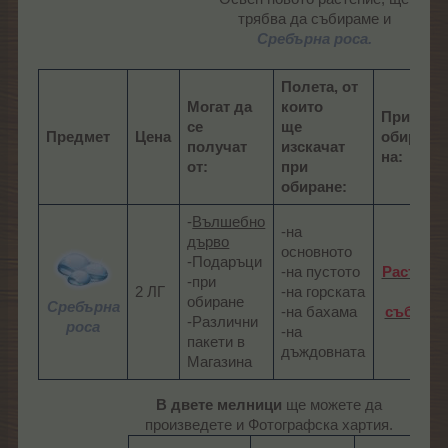
трябва да събираме и
Сребърна роса.
Полета, от
Могат да
които
При
се
ще
Предмет
Цена
обиране
получат
изскачат
на:
от:
при
обиране:
-
Вълшебно
-на
дърво
основното
-Подаръци
-на пустото
Растения
-при
2 ЛГ
-на горската
от
обиране
Сребърна
-на бахама
събитие
-Различни
роса
-на
пакети в
дъждовната
Магазина
В двете мелници
ще можете да
произведете и Фотографска хартия.