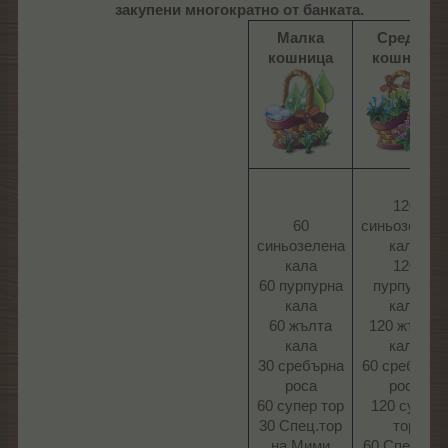
закупени многократно от банката.
Малка
Средна
кошница
кошница
120
60
синьозелен
синьозелена
кала
кала
120
60 пурпурна
пурпурна
кала
кала
60 жълта
120 жълта
кала
кала
30 сребърна
60 сребърна
роса
роса
60 супер тор
120 супер
30 Спец.тор
тор
на Мими​
60 Спец.тор