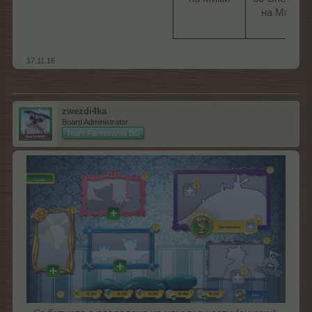
на Мими​
17.11.16
zwezdi4ka
Board Administrator
Team Farmerama BG