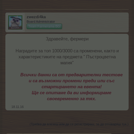
zwezdi4ka
Board Administrator
Team Farmerama BG
Здравейте, фермери
Наградите за топ 1000/3000 са променени, както и
характеристиките на предмета " Пъстроцветна
магия"
Всички данни са от предварителни тестове
и са възможни промени преди или със
стартирането на евента!
Ще се опитаме да ви информираме
своевременно за тях.
18.11.16
(Трябва да влезеш или да се регистрираш, за да отговаряш тук.)