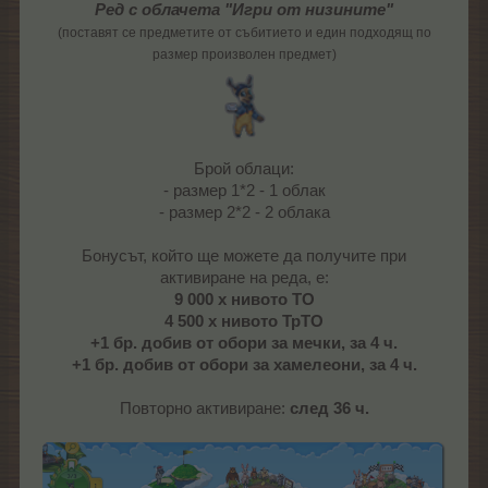
Ред с облачета "Игри от низините"
(поставят се предметите от събитието и един подходящ по
размер произволен предмет)
Брой облаци:
- размер 1*2 - 1 облак
- размер 2*2 - 2 облака
Бонусът, който ще можете да получите при
активиране на реда, е:
9 000 х нивото ТО
4 500 х нивото ТрТО
+1 бр. добив от обори за мечки, за 4 ч.
+1 бр. добив от обори за хамелеони, за 4 ч.
Повторно активиране:
след 36 ч.