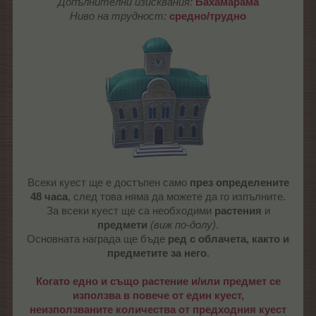
Допълнителни изисквания:
Бахамарама
Ниво на трудност:
средно/трудно
Всеки куест ще е достъпен само
през определените
48 часа
, след това няма да можете да го изпълните.
За всеки куест ще са необходими
растения
и
предмети
(виж по-долу)
.
Основната награда ще бъде
ред с облачета, както и
предметите за него
.
Когато едно и също растение и/или предмет се
използва в повече от един куест,
неизползваните количества от предходния куест