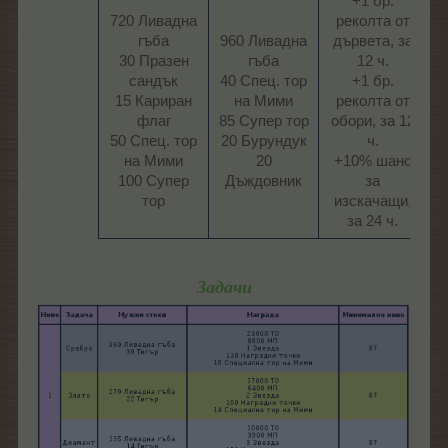
+1 бр.
720 Ливадна
реколта от
гъба
960 Ливадна
дървета, за
30 Празен
гъба
12 ч.
сандък
40 Спец. тор
+1 бр.
15 Кариран
на Мими
реколта от
флаг
85 Супер тор
обори, за 12
50 Спец. тор
20 Бурундук
ч.
на Мими
20
+10% шанс
100 Супер
Дъждовник​
за
тор​
изскачащи,
за 24 ч.​
Задачи