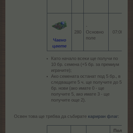
-
280​
Основно
07:00​
0
поле
Чаено
цвете
Като начало всеки ще получи по
10 бр. семена (+5 бр. за премиум
играчите);
Ако семената останат под 5 бр., в
следващите 5 ч. ще получите до 5
бр. нови (ако имате 0 - ще
получите 5, ако имате 3 - ще
получите още 2).
Освен това ще трябва да събирате
кариран флаг
:​
Полета,