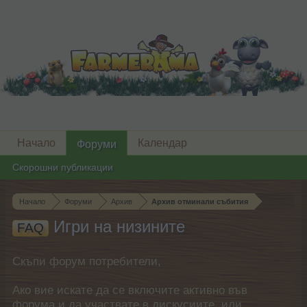
Начало
Календар
Форуми
Скорошни публикации
Начало
Форуми
Архив
Архив отминали събития
Игри на низините
FAQ
Скъпи форум потребители,
Ако вие искате да се включите активно във
форума и да участвате в дискусиите, или