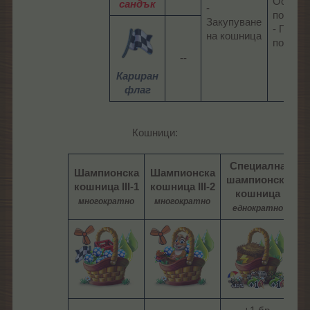
Основн
сандък
-
поле
Закупуване
- Пусто
на кошница​
поле​
--​
Кариран
флаг
Кошници:
Специална
Шампионска
Шампионска
шампионска
кошница III-1
кошница III-2
кошница
многократно
многократно
еднократно