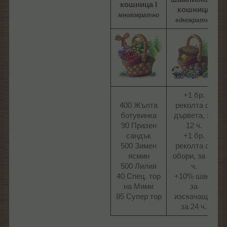
кошница I
кошница
многократно
еднократно
+1 бр.
400 Жълта
реколта от
ботувинка
дървета, за
90 Празен
12 ч.
сандък
+1 бр.
500 Зимен
реколта от
ясмин
обори, за 12
500 Лилия
ч.
40 Спец. тор
+10% шанс
на Мими
за
85 Супер тор​
изскачащи,
за 24 ч.​