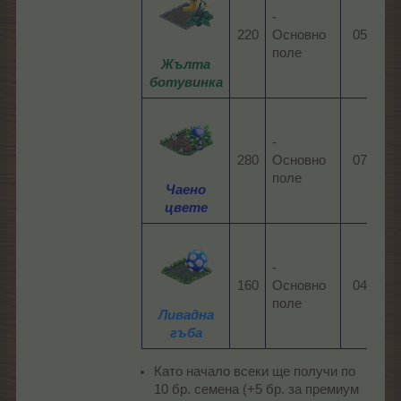
-
220​
Основно
05:30​
поле
Жълта
ботувинка
-
280​
Основно
07:00​
поле
Чаено
цвете
-
160​
Основно
04:00​
поле
Ливадна
гъба
Като начало всеки ще получи по
10 бр. семена (+5 бр. за премиум