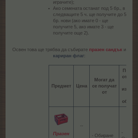
играчите);
Ако семената останат под 5 бр., в
следващите 5 ч. ще получите до 5
бр. нови (ако имате 0 - ще
получите 5, ако имате 3 - ще
получите още 2).
Освен това ще трябва да събирате
празен сандък
и
кариран флаг
:​
Полета
от кои
Могат да
ще
Предмет
Цена
се получат
изскач
от
при
обира
--​
-
Празен
- Обиране