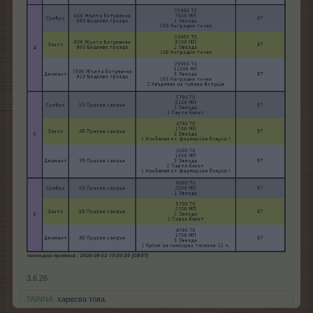
3.6.26
.TAINNA.
харесва това.