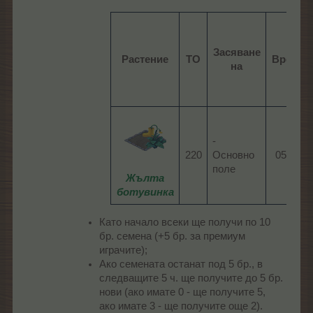
Засяване
Растение
ТО
Време
на
-
220​
Основно
05:30​
поле
Жълта
ботувинка
Като начало всеки ще получи по 10
бр. семена (+5 бр. за премиум
играчите);
Ако семената останат под 5 бр., в
следващите 5 ч. ще получите до 5 бр.
нови (ако имате 0 - ще получите 5,
ако имате 3 - ще получите още 2).