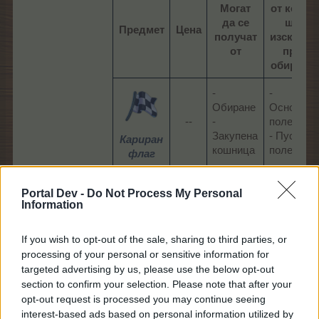
Могат
от които
да се
ще
Предмет
Цена
получат
изскачат
от
при
обиране
-
-
Обиране
Основно
--​
-
поле
Закупена
- Пусто
Кариран
кошница​
поле​
флаг
Portal Dev -
Do Not Process My Personal
Кошници:
Information
Специална
If you wish to opt-out of the sale, sharing to third parties, or
Шампионска
шампионска
кошница II
processing of your personal or sensitive information for
кошница
targeted advertising by us, please use the below opt-out
многократно
еднократно
section to confirm your selection. Please note that after your
opt-out request is processed you may continue seeing
interest-based ads based on personal information utilized by