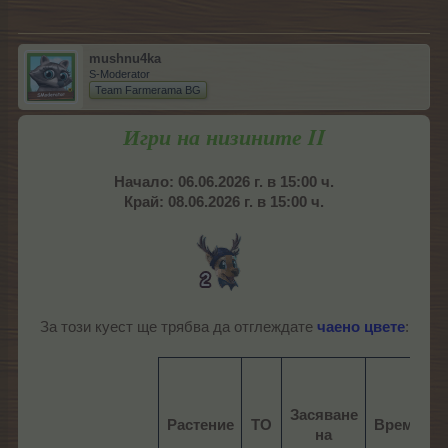
mushnu4ka
S-Moderator
Team Farmerama BG
Игри на низините II
Начало: 06.06.2026 г. в 15:00 ч.
Край: 08.06.2026 г. в 15:00 ч.
За този куест ще трябва да отглеждате
чаено цвете
:
Засяване
Растение
ТО
Време
на
в