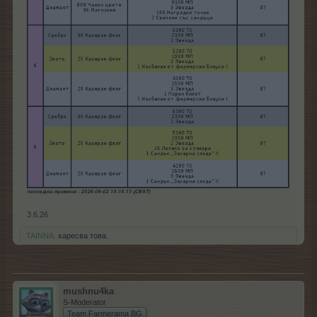
3.6.26
.TAINNA.
харесва това.
mushnu4ka
S-Moderator
Team Farmerama BG