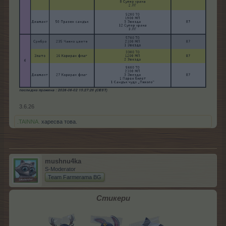
3.6.26
.TAINNA.
харесва това.
mushnu4ka
S-Moderator
Team Farmerama BG
Стикери