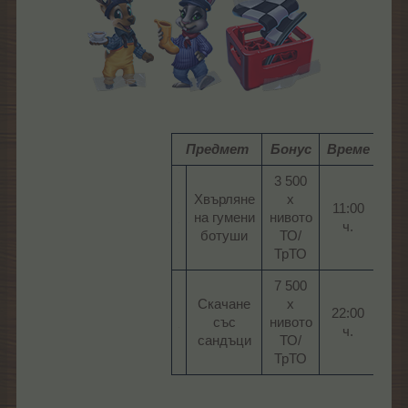
Предмет
Бонус
Време
Ра
3 500
Хвърляне
х
11:00
на гумени
нивото
2
ч.​
ботуши​
ТО/
ТрТО​
7 500
Скачане
х
22:00
със
нивото
2
ч.​
сандъци​
ТО/
ТрТО​