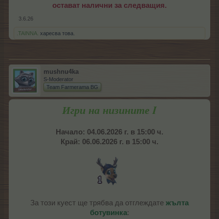
остават налични за следващия.
3.6.26
.TAINNA.
харесва това.
mushnu4ka
S-Moderator
Team Farmerama BG
Игри на низините I
Начало: 04.06.2026 г. в 15:00 ч.
Край: 06.06.2026 г. в 15:00 ч.
За този куест ще трябва да отглеждате
жълта
ботувинка
: