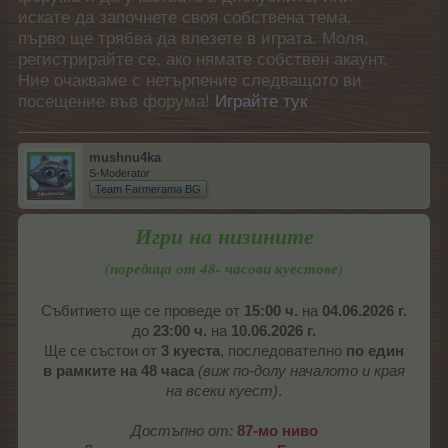
искате да започнете своя собствена тема,
първо ще трябва да влезете в играта. Моля,
регистрирайте се, ако нямате собствен акаунт.
Ние очакваме с нетърпение следващото ви
посещение във форума!
Играйте тук
mushnu4ka
S-Moderator
Team Farmerama BG
Игри на низините
(поредица от 48- часови куестове)
Събитието ще се проведе от
15:00 ч.
на
04.06.2026 г.
до
23:00 ч.
на
10.06.2026 г.
Ще се състои от
3 куеста
, последователно
по един
в рамките на 48 часа
(виж по-долу началото и края
на всеки куест)
.
Достъпно от:
87-мо ниво