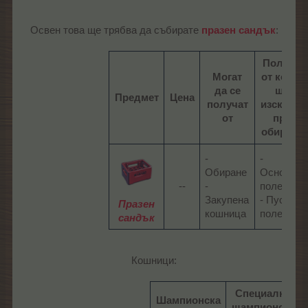
Освен това ще трябва да събирате
празен сандък
:​
Полета,
Могат
от които
да се
ще
Предмет
Цена
получат
изскачат
от
при
обиране
-
-
Обиране
Основно
--​
-
поле
Закупена
- Пусто
Празен
кошница​
поле​
сандък
Кошници:
Специална
Шампионска
шампионска