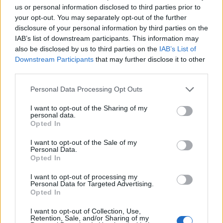
us or personal information disclosed to third parties prior to
your opt-out. You may separately opt-out of the further
disclosure of your personal information by third parties on the
IAB’s list of downstream participants. This information may
+1 бр.
also be disclosed by us to third parties on the
IAB’s List of
реколта от
270 Чаено
Downstream Participants
that may further disclose it to other
дървета, за
цвете
third parties.
12 ч.
45 Кариран
+1 бр.
флаг
Personal Data Processing Opt Outs
реколта от
40 Спец. тор
обори, за 12
I want to opt-out of the Sharing of my
на Мими
ч.
personal data.
85 Супер тор
+10% шанс
Opted In
80 Дюля
за
80 Магнолия​
I want to opt-out of the Sale of my
изскачащи,
Personal Data.
за 24 ч.​
Opted In
I want to opt-out of processing my
Personal Data for Targeted Advertising.
Задачи
Opted In
I want to opt-out of Collection, Use,
Retention, Sale, and/or Sharing of my