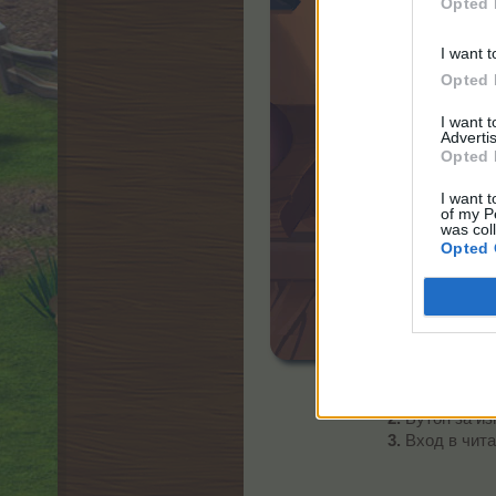
Opted 
I want t
Opted 
I want 
Advertis
Opted 
I want t
of my P
was col
Opted 
1.
Показва с к
2.
Бутон за из
3.
Вход в чита