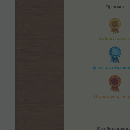
Предмет
Зъбата значк
Значка за бозай
Пълнолунна зна
S зъбата кошн