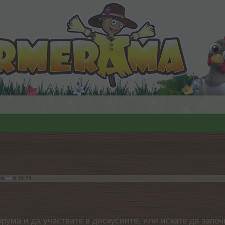
ka
на
9.10.24
.
орума и да участвате в дискусиите, или искате да започ