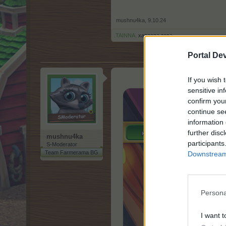
mushnu4ka
,
9.10.24
.TAINNA.
харесва това.
Portal De
If you wish 
sensitive in
confirm you
continue se
information 
further disc
mushnu4ka
participants
S-Moderator
Team Farmerama BG
Downstream 
Persona
I want t