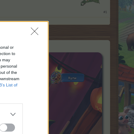
​
#1
о:
sonal or
ection to
ou may
 personal
out of the
 downstream
B’s List of