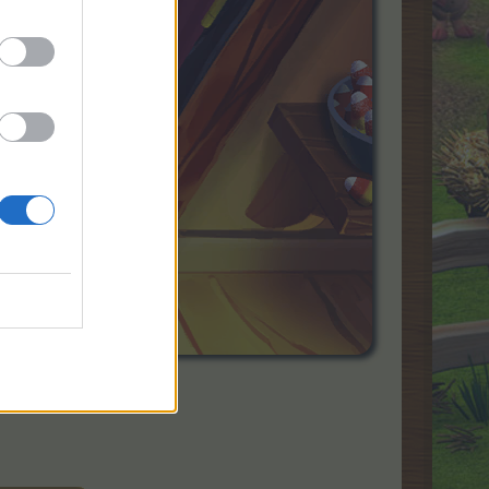
разплодника;