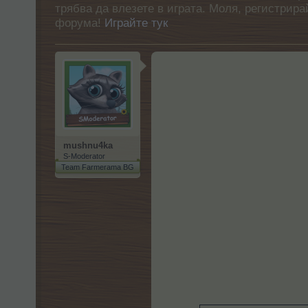
трябва да влезете в играта. Моля, регистрир
форума!
Играйте тук
mushnu4ka
S-Moderator
Team Farmerama BG