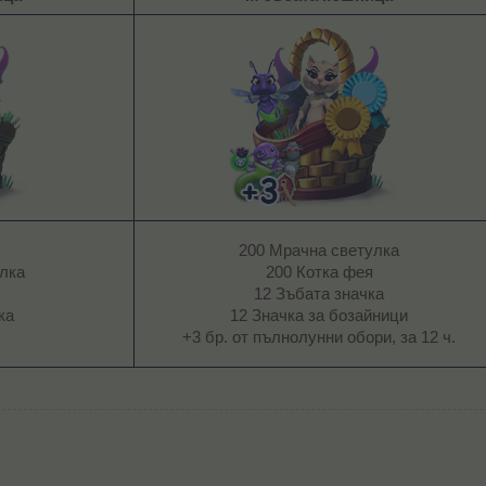
200 Мрачна светулка
лка
200 Котка фея
12 Зъбата значка
а​
12 Значка за бозайници
+3 бр. от пълнолунни обори, за 12 ч.​