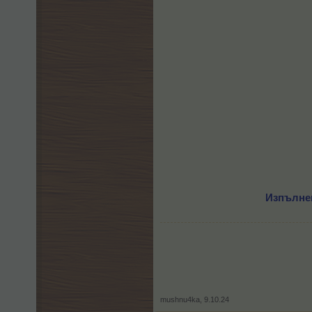
Изпълнени
mushnu4ka
,
9.10.24