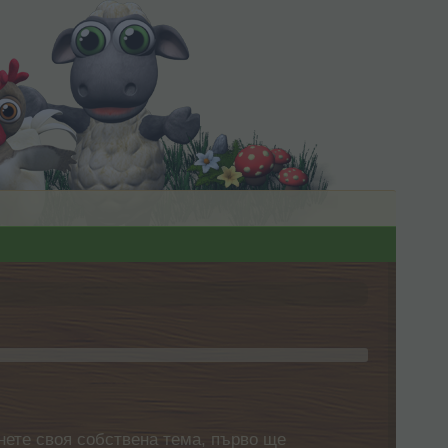
нете своя собствена тема, първо ще