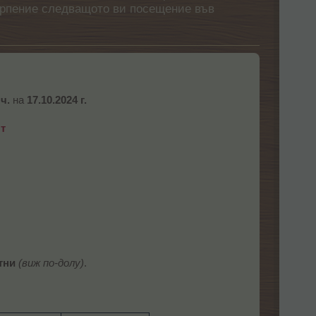
етърпение следващото ви посещение във
 ч.
на
17.10.2024 г.
т
тни
(виж по-долу)
.