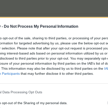
v -
Do Not Process My Personal Information
Ето как ще изглежда прозорецът на събитиет
to opt-out of the sale, sharing to third parties, or processing of your per
formation for targeted advertising by us, please use the below opt-out s
r selection. Please note that after your opt-out request is processed y
eing interest-based ads based on personal information utilized by us or
disclosed to third parties prior to your opt-out. You may separately opt-
losure of your personal information by third parties on the IAB’s list of
. This information may also be disclosed by us to third parties on the
IA
Participants
that may further disclose it to other third parties.
l Data Processing Opt Outs
o opt-out of the Sharing of my personal data.