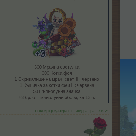
300 Мрачна светулка
300 Котка фея
1 Скривалище на мрач. свет. III: червено
1 Къщичка за котки феи III: червена
50 Пълнолунна значка
+3 бр. от пълнолунни обори, за 12 ч.​
Последно редактирано от модератора:
10.10.24