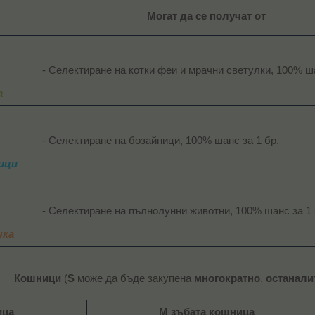
Могат да се получат от
- Селектиране на котки феи и мрачни светулки, 100% шан
а
- Селектиране на бозайници, 100% шанс за 1 бр.​
ници
- Селектиране на пълнолунни животни, 100% шанс за 1 б
чка
Кошници
(
S
може да бъде закупена
многократно
,
останали
ица
M зъбата кошница