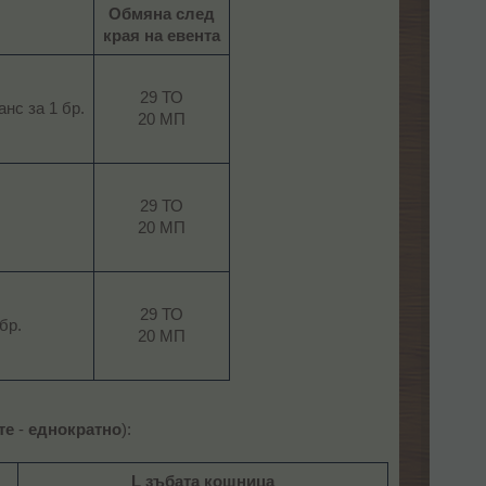
Обмяна след
края на евента
29 ТО
с за 1 бр.​
20 МП​
29 ТО
20 МП​
29 ТО
р.​
20 МП​
те
-
еднократно
):
L зъбата кошница