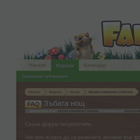
Начало
Календар
Форуми
Скорошни публикации
Начало
Форуми
Архив
Архив отминали събития
Зъбата нощ
FAQ
Дискусията в/ъв "
Архив отминали събития
" е започната от
mushnu4
Скъпи форум потребители,
Ако вие искате да се включите активно във ф