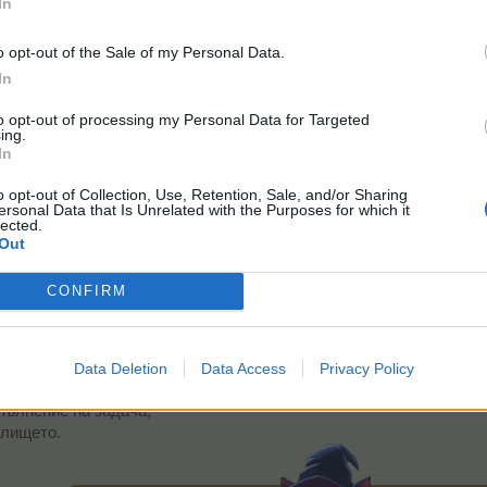
In
o opt-out of the Sale of my Personal Data.
In
to opt-out of processing my Personal Data for Targeted
ing.
In
o opt-out of Collection, Use, Retention, Sale, and/or Sharing
ersonal Data that Is Unrelated with the Purposes for which it
lected.
Out
CONFIRM
Data Deletion
Data Access
Privacy Policy
олко значки от всеки вид разполагате; зеленото плюсче отваря 
пълнение на задача;
лището.​