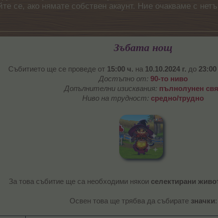
айте се, ако нямате собствен акаунт. Ние очакваме с н
Зъбата нощ
Събитието ще се проведе от
15:00 ч.
на
10.10.2024 г.
до
23:00
Достъпно от:
90-то ниво
Допълнителни изисквания:
пълнолунен свя
Ниво на трудност:
средно/трудно
За това събитие ще са необходими някои
селектирани живо
Освен това ще трябва да събирате
значки
: