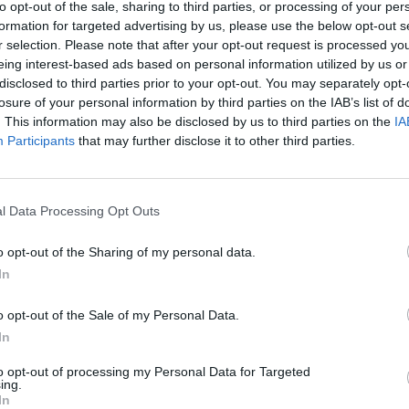
to opt-out of the sale, sharing to third parties, or processing of your per
айте се, ако нямате собствен акаунт. Ние очакваме с н
formation for targeted advertising by us, please use the below opt-out s
r selection. Please note that after your opt-out request is processed y
eing interest-based ads based on personal information utilized by us or
disclosed to third parties prior to your opt-out. You may separately opt-
Здравейте, фермери!
losure of your personal information by third parties on the IAB’s list of
и остават до момента, в който дядо Коледа ще се спусне по ком
. This information may also be disclosed by us to third parties on the
IA
Проследявайте времето с прекрасния календар и получавайте п
Participants
that may further disclose it to other third parties.
Начало: 01.12.2024 г. в 01:01 ч.
Край: 28.12.2024 г. в 00:59 ч.
l Data Processing Opt Outs
Внимание: само първите 50 минути от 28.12.2
Повече информация
o opt-out of the Sharing of my personal data.
In
o opt-out of the Sale of my Personal Data.
In
to opt-out of processing my Personal Data for Targeted
ing.
In