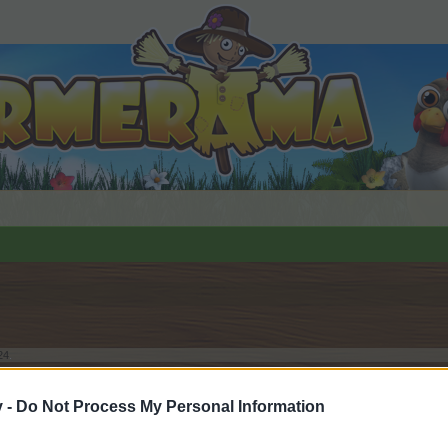
24
.
v -
Do Not Process My Personal Information
орума и да участвате в дискусиите, или искате да започ