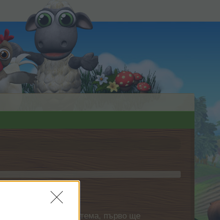
нете своя собствена тема, първо ще