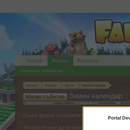
Начало
Календар
Форуми
Скорошни публикации
Начало
Форуми
Архив
Архив новини
Зимен календар
Малко събитие
Дискусията в/ъв "
Архив новини
" е започната от
mushnu4ka
на
29.11.
Скъпи форум потребители,
Portal De
Ако вие искате да се включите активно във ф