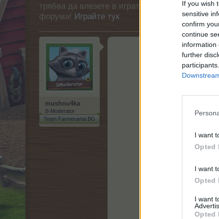
If you wish 
трябва да влезете в играта. Моля, регистрир
sensitive in
форума!
Играйте тук
confirm you
continue se
information 
further disc
Колко дн
participants
Downstream 
mushnu4ka
S-Moderator
Persona
Team Farmerama BG
I want t
Opted 
I want t
Opted 
I want 
Advertis
Opted 