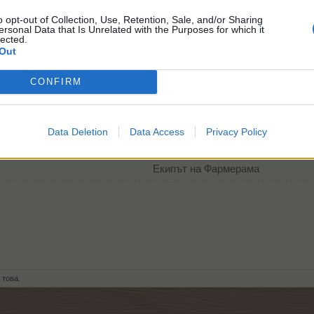
o opt-out of Collection, Use, Retention, Sale, and/or Sharing
ersonal Data that Is Unrelated with the Purposes for which it
lected.
Out
CONFIRM
Data Deletion
Data Access
Privacy Policy
Екипът на Фармерама​
 това.