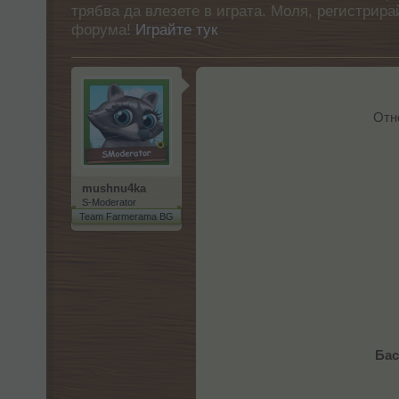
трябва да влезете в играта. Моля, регистрир
форума!
Играйте тук
Отн
mushnu4ka
S-Moderator
Team Farmerama BG
Бас