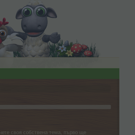
нете своя собствена тема, първо ще