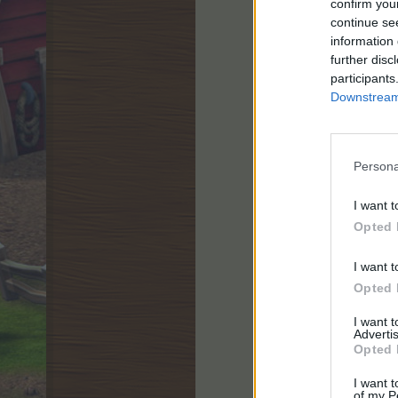
confirm you
continue se
information 
further disc
participants
Downstream 
Persona
I want t
Opted 
I want t
Opted 
I want 
Advertis
Opted 
I want t
of my P