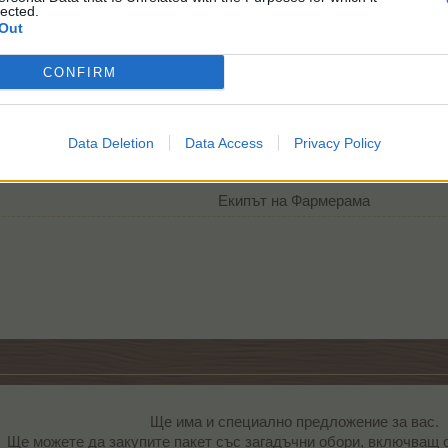
lected.
Out
CONFIRM
Data Deletion
Data Access
Privacy Policy
Екипът на Фармерама​
Ще има и специално предложение за вас.
Ще можете да закупите пакет със загадъчни обори, включващ 