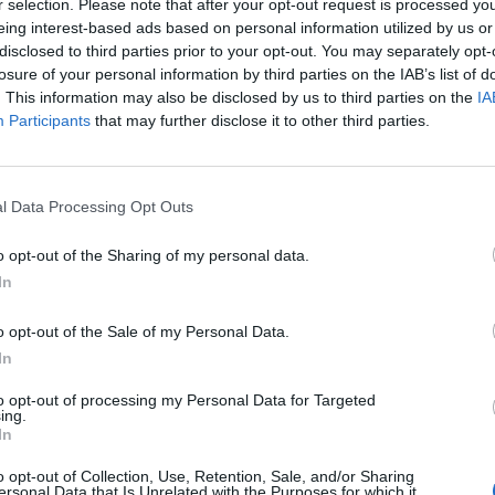
r selection. Please note that after your opt-out request is processed y
eing interest-based ads based on personal information utilized by us or
disclosed to third parties prior to your opt-out. You may separately opt-
losure of your personal information by third parties on the IAB’s list of
. This information may also be disclosed by us to third parties on the
IA
Participants
that may further disclose it to other third parties.
l Data Processing Opt Outs
Заедно с това в играта ще бъде въведен и
нов постоя
Повече информация за него можете да намерите
o opt-out of the Sharing of my personal data.
Куестовете в читалището
In
o opt-out of the Sale of my Personal Data.
In
to opt-out of processing my Personal Data for Targeted
ing.
In
o opt-out of Collection, Use, Retention, Sale, and/or Sharing
ersonal Data that Is Unrelated with the Purposes for which it