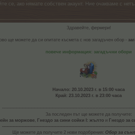
айте се, ако нямате собствен акаунт. Ние очакваме с н
Здравейте, фермери!
ово ще можете да си опитате късмета с нов загадъчен обор -
за
повече информация: загадъчни обори
Начало: 20.10.2023 г. в 15:00 часа
Край: 23.10.2023 г. в 23:00 часа
----------------------------------------------------------------------------------------
За последен път
ще можете да получите:
ейн за моржове
,
Гнездо за сини сойки I: жълто
и
Гнездо за с
----------------------------------------------------------------------------------------
Ще можете да получите 2 нови подобрения:
Обор за сънл