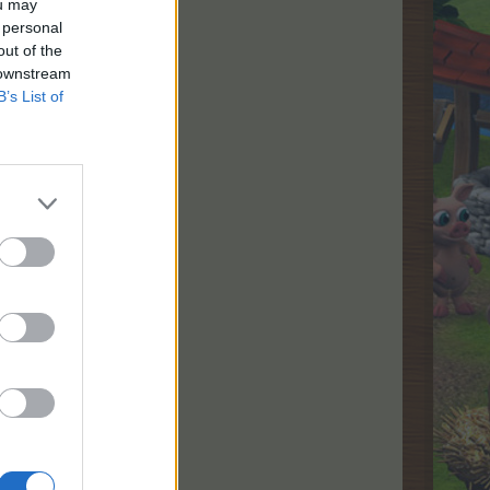
ou may
 personal
out of the
 downstream
B’s List of
нен куест
.
 тук: