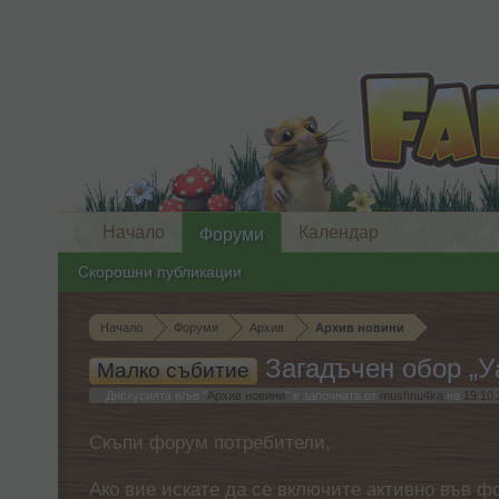
Начало
Календар
Форуми
Скорошни публикации
Начало
Форуми
Архив
Архив новини
Загадъчен обор „У
Малко събитие
Дискусията в/ъв "
Архив новини
" е започната от
mushnu4ka
на
19.10.
Скъпи форум потребители,
Ако вие искате да се включите активно във ф