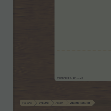
mushnu4ka
,
19.10.23
Начало
Форуми
Архив
Архив новини