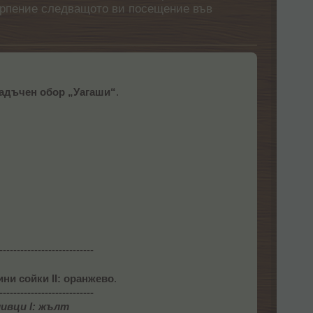
етърпение следващото ви посещение във
гадъчен обор „Уагаши“
.
---------------------------
ини сойки II: оранжево
.
---------------------------
ивци I: жълт