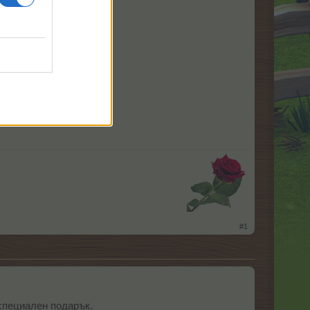
​
#1
специален подарък.