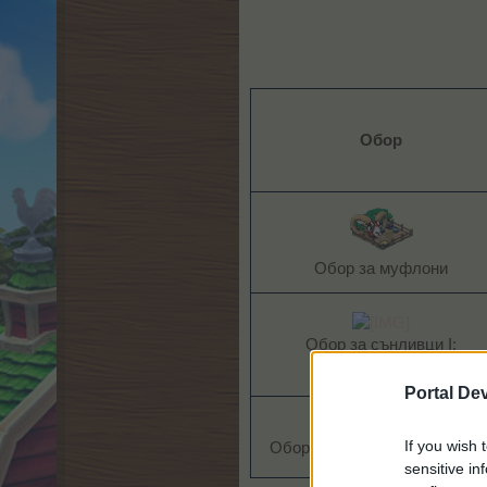
Обор
Обор за муфлони​
Обор за сънливци I:
жълт​
Portal De
If you wish 
Обор за сънливци II: оранжев
sensitive in