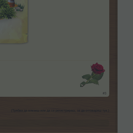
​
#3
(Трябва да влезеш или да се регистрираш, за да отговаряш тук.)