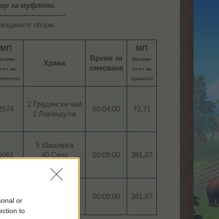
ор за муфлони
.
---------------------------
срещаните обори.
МП
МП
Време за
базова
(базова
Храна
смесване
т-ст на
ст-ст на
вотното)
храната)
2 Градински чай
2574​
00:04:00​
73,71​
2 Лавандула​
5 Шишарка
1061​
40 Сено
00:09:00
381,67​
30 Пшеница​
5 Шишарка
1061​
40 Сено
00:09:00
381,67​
sonal or
30 Пшеница​
ection to