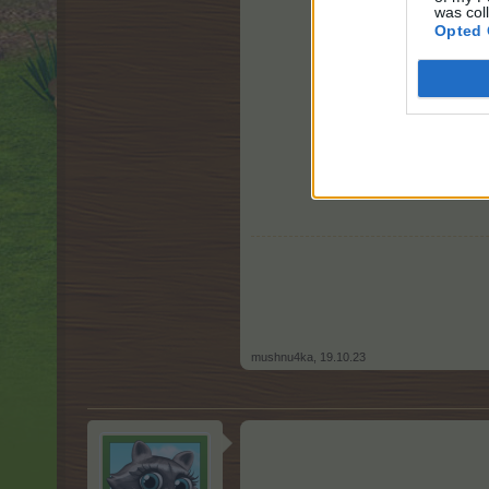
was col
Opted 
mushnu4ka
,
19.10.23