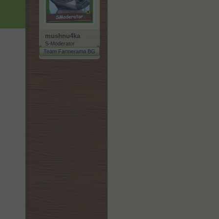
mushnu4ka
S-Moderator
Team Farmerama BG