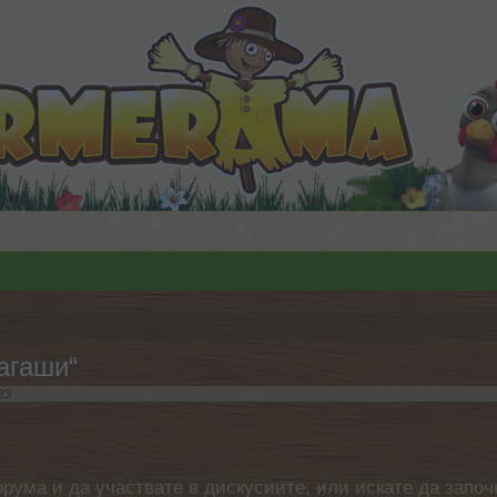
агаши“
23
.
орума и да участвате в дискусиите, или искате да започ