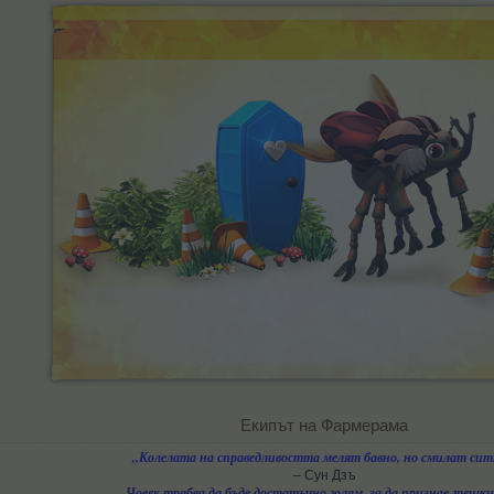
Екипът на Фармерама​
„Колелата на справедливостта мелят бавно, но смилат сит
– Сун Дзъ
„Човек трябва да бъде достатъчно голям, за да признае грешки