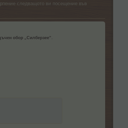
етърпение следващото ви посещение във
дъчен обор „Силберзее“
.