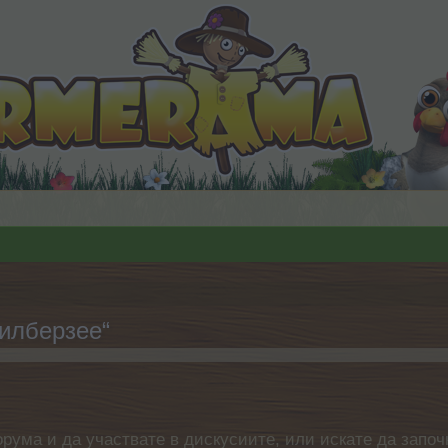
илберзее“
орума и да участвате в дискусиите, или искате да започ