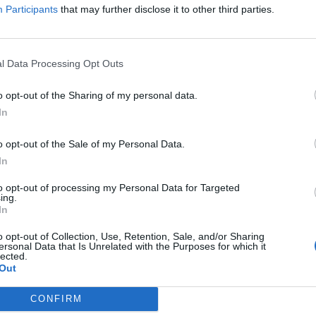
Participants
that may further disclose it to other third parties.
l Data Processing Opt Outs
o opt-out of the Sharing of my personal data.
In
o opt-out of the Sale of my Personal Data.
In
to opt-out of processing my Personal Data for Targeted
ing.
In
o opt-out of Collection, Use, Retention, Sale, and/or Sharing
ersonal Data that Is Unrelated with the Purposes for which it
Екипът на Фармерама​
lected.
Out
„Колелата на справедливостта мелят бавно, но смилат сит
– Сун Дзъ
CONFIRM
„Човек трябва да бъде достатъчно голям, за да признае грешки