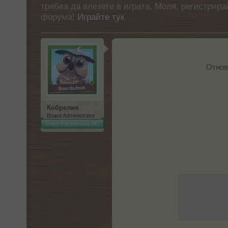
трябва да влезете в играта. Моля, регистрир
форума!
Играйте тук
Отнов
Кобрелия
Board Administrator
Team Farmerama BG