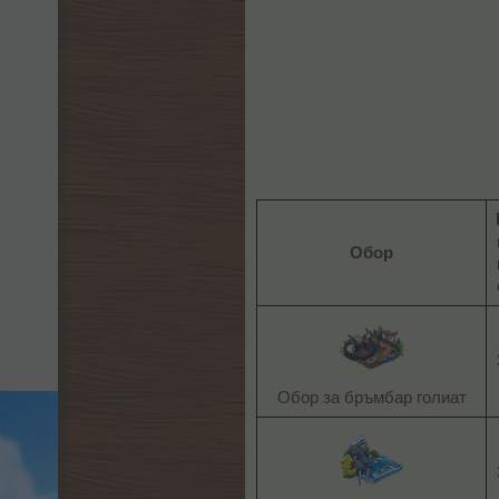
Обор
Обор за бръмбар голиат​