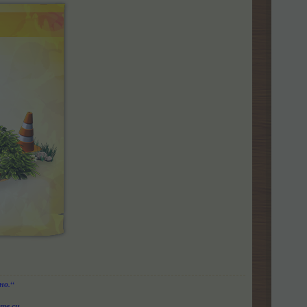
но.“
те си,