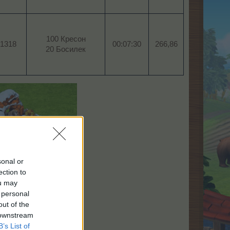
100 Кресон
1318​
00:07:30
266,86​
20 Босилек​
sonal or
ection to
нен куест
.
ou may
 тук:
 personal
out of the
 downstream
B’s List of