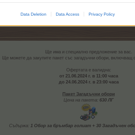
достатъчно умен, за да спечели от тях,
и достатъчно силен, за да ги поправи.“
– Джон Максуел
Data Deletion
Data Access
Privacy Policy
Summer wine...
Ще има и специално предложение за вас.
Ще можете да закупите пакет със загадъчни обори, включващ 
Офертата е валидна:
от
21.06.2024 г. в 11:00 часа
до
24.06.2024 г. в 23:00 часа
Пакет Загадъчни обори
Цена на пакета:
630 ЛГ
Съдържа:
1
Обор за бръмбар голиат
+ 30 Загадъчен об