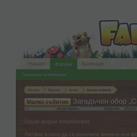
Начало
Календар
Форуми
Скорошни публикации
Начало
Форуми
Архив
Архив новини
Загадъчен обор „С
Малко събитие
Дискусията в/ъв "
Архив новини
" е започната от
Кобрелия
на
20.6.24
.
Скъпи форум потребители,
Ако вие искате да се включите активно във ф