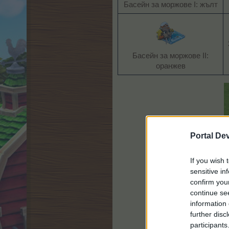
Басейн за моржове I: жълт​
Басейн за моржове II:
оранжев​
Portal De
If you wish 
sensitive in
confirm you
continue se
information 
further disc
participants