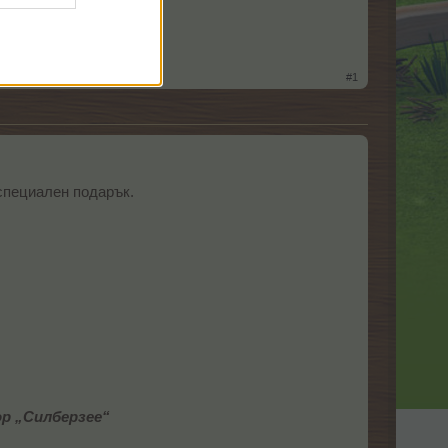
#1
специален подарък.
ор „Силберзее“