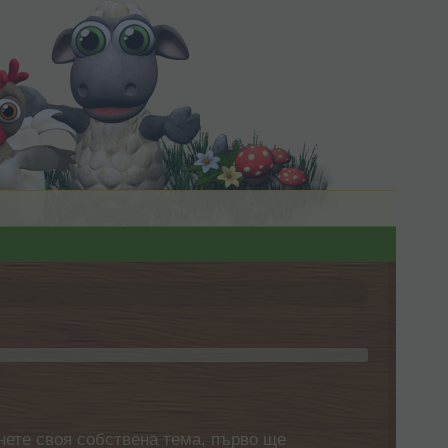
нете своя собствена тема, първо ще