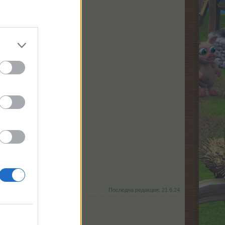
Последна редакция:
21.6.24
но.“
те си,