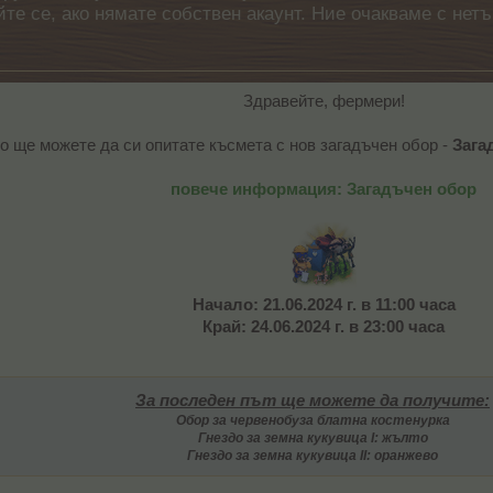
айте се, ако нямате собствен акаунт. Ние очакваме с н
Здравейте, фермери!
о ще можете да си опитате късмета с нов загадъчен обор -
Зага
повече информация: Загадъчен обор
Начало: 21.06.2024 г. в 11:00 часа
Край: 24.06.2024 г. в 23:00 часа
За последен път
ще можете да получите:
Обор за червенобуза блатна костенурка
Гнездо за земна кукувица I: жълтo
Гнездо за земна кукувица II: оранжевo