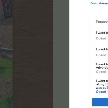
Downstream 
Persona
I want t
Opted 
I want t
Opted 
I want 
Advertis
Opted 
I want t
of my P
was col
Opted 