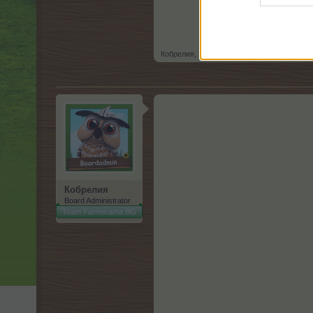
Кобрелия
,
20.6.24
Кобрелия
Board Administrator
Team Farmerama BG