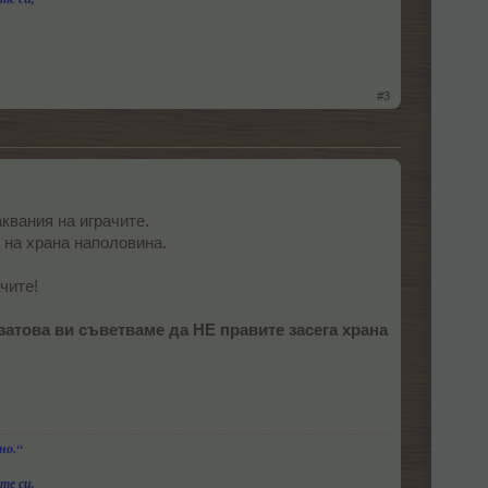
#3
квания на играчите.
 на храна наполовина.
чите!
 затова ви съветваме да НЕ правите засега храна
но.“
те си,