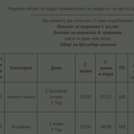
Редките обори се падат сравнително по-рядко от по-често 
---------------------------------------------------------------------
Ще можете да получите 2 нови подобрения:
Басейн за моржове I: жълт
Басейн за моржове II: оранжев
,
както и един нов обор:
Обор за бръмбар голиат
Н
С
и
С
Категория
Дава
храна
ТО
в
храна
и вода
о
жи
1 Бръмбар
3​
членестоноги​
голиат
09:00​
07:12
180​
2 Тор​
1 морж
3​
бозайник​
10:00​
08:00
185​
3 Тор​