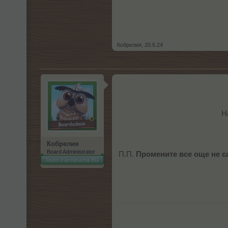
Кобрелия
,
20.6.24
Н
Кобрелия
Board Administrator
П.П.
Промените все още не са
Team Farmerama BG