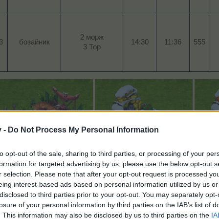
2 морж
3​
бозайник​
14:30​
11:36
555​
3 Тор​
v -
Do Not Process My Personal Information
to opt-out of the sale, sharing to third parties, or processing of your per
formation for targeted advertising by us, please use the below opt-out s
Заедно с това в играта ще бъде въведен и
нов постоя
r selection. Please note that after your opt-out request is processed y
Повече информация за него можете да намерите
eing interest-based ads based on personal information utilized by us or
Куестовете в читалището
disclosed to third parties prior to your opt-out. You may separately opt-
losure of your personal information by third parties on the IAB’s list of
. This information may also be disclosed by us to third parties on the
IA