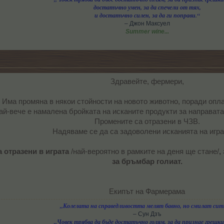
достатъчно умен, за да спечели от тях,
и достатъчно силен, за да ги поправи.“
– Джон Максуел
Summer wine...
Здравейте, фермери,
Има промяна в някои стойности на новото животно, поради опла
ай-вече е намалена бройката на исканите продукти за направата
Промените са отразени в ЧЗВ.
Надяваме се да са задоволени исканията на игра
 отразени в играта
/най-вероятно в рамките на деня ще стане/
,
за бръмбар голиат.
Екипът на Фармерама​
„Колелата на справедливостта мелят бавно, но смилат сит
– Сун Дзъ
„Човек трябва да бъде достатъчно голям, за да признае грешки