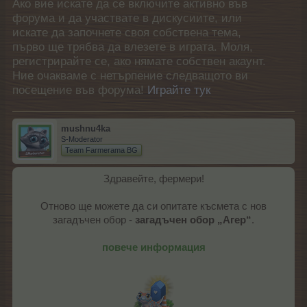
Ако вие искате да се включите активно във
форума и да участвате в дискусиите, или
искате да започнете своя собствена тема,
първо ще трябва да влезете в играта. Моля,
регистрирайте се, ако нямате собствен акаунт.
Ние очакваме с нетърпение следващото ви
посещение във форума!
Играйте тук
mushnu4ka
S-Moderator
Team Farmerama BG
Здравейте, фермери!
Отново ще можете да си опитате късмета с нов
загадъчен обор -
загадъчен обор „Агер“
.
повече информация