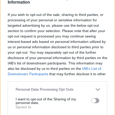
Н
С
Information
Цена
и
С
храна
Обор
Категория
на
ТО
в
храна
и
обора
If you wish to opt-out of the sale, sharing to third parties, or
о
вода
processing of your personal or sensitive information for
targeted advertising by us, please use the below opt-out
section to confirm your selection. Please note that after your
opt-out request is processed you may continue seeing
3​
влечуго​
--​
14:00​
11:12​
200​
interest-based ads based on personal information utilized by
us or personal information disclosed to third parties prior to
Терариум
your opt-out. You may separately opt-out of the further
за гекони​
disclosure of your personal information by third parties on the
IAB’s list of downstream participants. This information may
also be disclosed by us to third parties on the
IAB’s List of
Downstream Participants
that may further disclose it to other
3​
птица​
--​
12:30​
10:00​
140​
third parties.
Гнездо за
дроздове
Personal Data Processing Opt Outs
I: жълто​
I want to opt-out of the Sharing of my
personal data.
Opted In