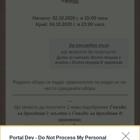
Начало: 02.10.2020 г. в 15:00 часа
Край: 04.10.2020 г. в 23:00 часа
За последен път
ще можете да получите:
Дупка за чинчили
,
Вълча пещера I:
жълта
и
Вълча пещера II: оранжевa
Редките обори се падат сравнително по-рядко от по-
често срещаните обори.
--------------------------------------------------------------------------
---
Ще можете да получите 2 нови подобрения:
Гнездо
за дроздове I: жълто
и
Гнездо за дроздове II:
оранжево
,
както и един нов обор:
Терариум за гекони
Portal Dev -
Do Not Process My Personal