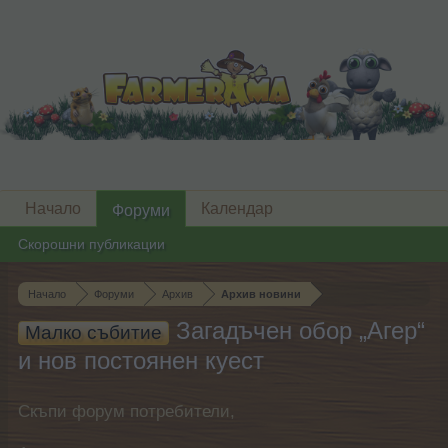
Начало
Календар
Форуми
Скорошни публикации
Начало
Форуми
Архив
Архив новини
Загадъчен обор „Агер“
Малко събитие
и нов постоянен куест
Скъпи форум потребители,