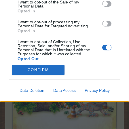
I want to opt-out of the Sale of my
3​
птица​
--​
18:00​
14:24​
420​
Personal Data.
Гнездо за
Opted In
дроздове
II:
I want to opt-out of processing my
оранжево​
Personal Data for Targeted Advertising.
Opted In
Заедно с това в играта ще бъде въведен и
нов
I want to opt-out of Collection, Use,
постоянен куест
.
Retention, Sale, and/or Sharing of my
Повече информация за него можете да намерите тук:
Personal Data that Is Unrelated with the
Куестовете в читалището
Purposes for which it was collected.
Opted Out
CONFIRM
Data Deletion
Data Access
Privacy Policy