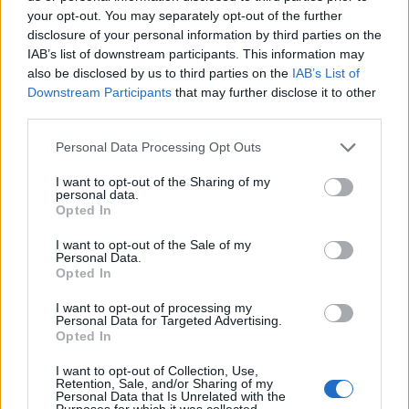
І: жълто​
your opt-out. You may separately opt-out of the further
мравояди
disclosure of your personal information by third parties on the
(1 мравояд,
подобрение
-----​
----​
IAB’s list of downstream participants. This information may
2 тор)​
ІІ: оранжево​
also be disclosed by us to third parties on the
IAB’s List of
Downstream Participants
that may further disclose it to other
майстор
обикн.
12:00
строител
third parties.
подобрение
Personal Data Processing Opt Outs
Къщичка за
----​
----​
14​
І: жълто​
червена
I want to opt-out of the Sharing of my
панда
personal data.
подобрение
(1 червена
Opted In
----​
----​
ІІ: оранжево
панда, 2 тор)​
I want to opt-out of the Sale of my
майстор
Personal Data.
обикн.​
14:45​
строител​
Opted In
подобрение
I want to opt-out of processing my
14​
----​
----​
Езерото на
Personal Data for Targeted Advertising.
І: жълто​
фламингото
Opted In
(1 фламинго,
подобрение
----​
----​
I want to opt-out of Collection, Use,
2 тор)​
ІІ: оранжево​
Retention, Sale, and/or Sharing of my
Personal Data that Is Unrelated with the
Purposes for which it was collected.