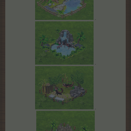
.
.
.