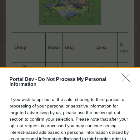
С
Обор
Н
иво
Вид
Цена
храна
майстор
обикн.
11:00
строител
Portal Dev -
Do Not Process My Personal
Information
подобрение
14​
----​
----​
Тигърска
І: жълто​
кошара
If you wish to opt-out of the sale, sharing to third parties, or
(1 тигър, 2
подобрение
----​
----​
processing of your personal or sensitive information for
тор)​
ІІ: оранжево
targeted advertising by us, please use the below opt-out
section to confirm your selection. Please note that after your
майстор
обикн.​
13:30​
opt-out request is processed you may continue seeing
строител​
interest-based ads based on personal information utilized by
подобрение
us or personal information disclosed to third parties prior to
Кошара за
14​
-----​
----​