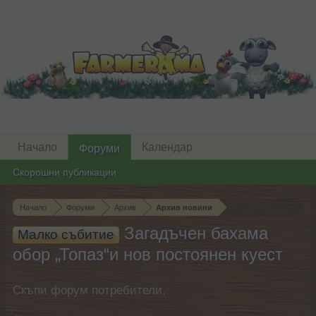
Начало
Календар
Форуми
Скорошни публикации
Начало
Форуми
Архив
Архив новини
Загадъчен бахама
Малко събитие
обор „Топаз“и нов постоянен куест
Скъпи форум потребители,