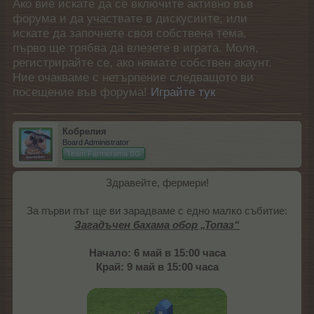
Ако вие искате да се включите активно във
форума и да участвате в дискусиите, или
искате да започнете своя собствена тема,
първо ще трябва да влезете в играта. Моля,
регистрирайте се, ако нямате собствен акаунт.
Ние очакваме с нетърпение следващото ви
посещение във форума!
Играйте тук
Кобрелия
Board Administrator
Team Farmerama BG
Здравейте, фермери!
За първи път ще ви зарадваме с едно малко събитие:
Загадъчен бахама обор „Топаз“
Начало: 6 май в 15:00 часа
Край: 9 май в 15:00 часа