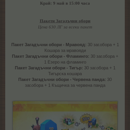
Край: 9 май в 15:00 часа
Пакети Загадъчни обори
Цена 630 ЛГ за всеки пакет
Пакет Загадъчни обори - Мравояд:
30 заг.обора + 1
Кошара за мравояди
Пакет Загадъчни обори - Фламинго:
30 заг.обора +
1 Езеро на фламинго
Пакет Загадъчни обори - Тигър:
30 заг.обора + 1
Тигърска кошара
Пакет Загадъчни обори - Червена панда:
30
заг.обора + 1 Къщичка за червена панда