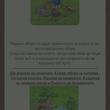
Редките обори се падат сравнително по-рядко от по-
често срещаните обори.
След поставяне на полето, загадъчния обор ще бъде
готов за 5 ч. и еднократно при обирането му ще
получите 400 ТрТО.
---------------------------------------------------------------------
Ще можете да получите 4 нови обора за острова -
Тигърска кошара, Кошара за мравояди, Къщичка
за червена панда и Езерото на фламингото