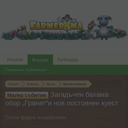
Начало
Календар
Форуми
Скорошни публикации
Начало
Форуми
Архив
Архив новини
Загадъчен бахама
Малко събитие
обор „Гранат“и нов постоянен куест
Скъпи форум потребители,