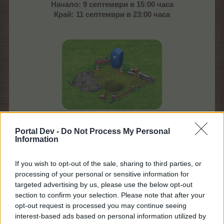
Начало: 9 септември в 15:00 часа
Край: 11 септември в 23:00 часа
Portal Dev -
Do Not Process My Personal
Редките обори се падат сравнително по-рядко от
Information
по-често срещаните обори.
След поставяне на полето, загадъчния обор ще
If you wish to opt-out of the sale, sharing to third parties, or
бъде готов за 5 ч. и еднократно при обирането му
processing of your personal or sensitive information for
ще получите 400 ТрТО.
targeted advertising by us, please use the below opt-out
section to confirm your selection. Please note that after your
opt-out request is processed you may continue seeing
С
interest-based ads based on personal information utilized by
Обор
Ниво
Вид
Цена
храна