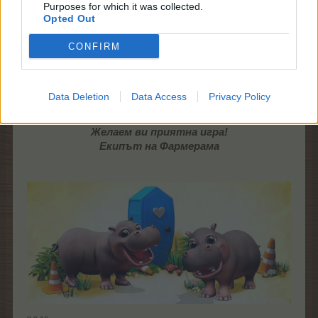
За него ще бъдат необходими животни, чиито
Purposes for which it was collected.
обори се получават от Загадъчни обори.
Opted Out
Повече информация за него можете да
намерите тук:
Куестовете в читалището
CONFIRM
Data Deletion
Data Access
Privacy Policy
Желаем ви приятна игра!
Екипът на Фармерама