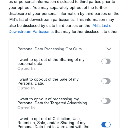
us or personal information disclosed to third parties prior to
your opt-out. You may separately opt-out of the further
disclosure of your personal information by third parties on the
майстор
обикновен
20:00
IAB’s list of downstream participants. This information may
строител
also be disclosed by us to third parties on the
IAB’s List of
Downstream Participants
that may further disclose it to other
подобрение
Пещера за
14
----
----
І: жълто
third parties.
хипопотами
(1
подобрение
Personal Data Processing Opt Outs
хипопотам,
----
----
ІІ: оранжево
4 тор)
I want to opt-out of the Sharing of my
personal data.
Opted In
I want to opt-out of the Sale of my
Храна за
Personal Data.
хипопотам
Opted In
I want to opt-out of processing my
Personal Data for Targeted Advertising.
--------------------------------------------------------------------------
Opted In
-----------
Заедно със загадъчния нов обор в играта ще
I want to opt-out of Collection, Use,
Retention, Sale, and/or Sharing of my
бъде въведен и
нов постоянен куест
.
Personal Data that Is Unrelated with the