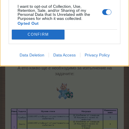
на Мими​
на Мими​
300 Спец. тор
I want to opt-out of Collection, Use,
Retention, Sale, and/or Sharing of my
на Мими​
Personal Data that Is Unrelated with the
Purposes for which it was collected.
Opted Out
31.3.20
CONFIRM
mushnu4ka
S-Moderator
Data Deletion
Data Access
Privacy Policy
Team Farmerama BG
А ето какво ще е необходимо за изпълнение на
задачите: