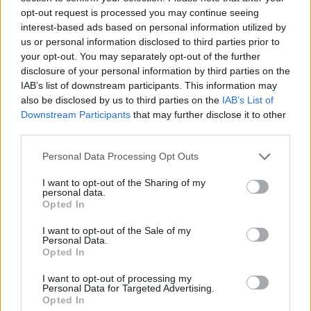
на задачи в
opt-out request is processed you may continue seeing
Улика!
куеста​
interest-based ads based on personal information utilized by
us or personal information disclosed to third parties prior to
your opt-out. You may separately opt-out of the further
Кошници
(могат да бъдат закупени
еднократно
):​
disclosure of your personal information by third parties on the
IAB’s list of downstream participants. This information may
Малка
Средна
Голяма
also be disclosed by us to third parties on the
IAB’s List of
кошница
кошница
кошница
Downstream Participants
that may further disclose it to other
„Драскачът“
„
Драскачът“
„
Драскачът“
third parties.
Personal Data Processing Opt Outs
I want to opt-out of the Sharing of my
personal data.
Opted In
600 Тревичка
I want to opt-out of the Sale of my
Personal Data.
400 Тревичка
за
100 Тревичка
Opted In
за
драсканици S
за
драсканици S
150 Тревичка
драсканици L
I want to opt-out of processing my
100 Супер
за
Personal Data for Targeted Advertising.
100 Супер тор
тор
драсканици L
Opted In
100 Спец. тор
100 Спец. тор
300 Супер тор