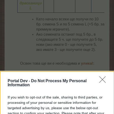
драсканици
L
Като начало всеки ще получи по 10
бр. семена S и по 5 семена L (+5 бр. за
премиум играчите).
Ако семената останат под 5 бр., в
следващите 5 ч. ще получите до 5 бр.
нови (ако имате 0 - ще получите 5,
ако имате 3 - ще получите още 2).
Освен това ще ви е необходима и
улика!
:​
О
Могат да
Portal Dev -
Do Not Process My Personal
Предмет
се получат
Information
к
от
е
If you wish to opt-out of the sale, sharing to third parties, or
- Награда
processing of your personal or sensitive information for
от
targeted advertising by us, please use the below opt-out
изпълнение
section to confirm your selection. Please note that after your