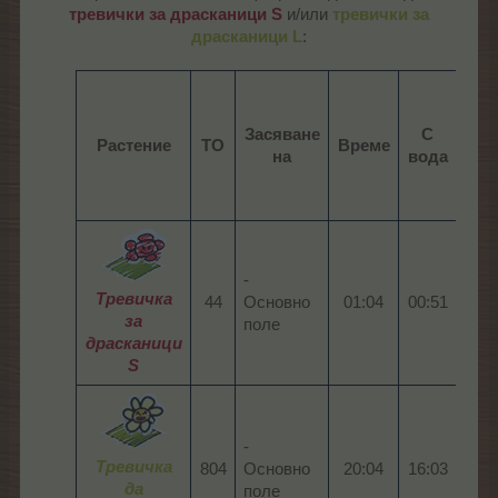
тревички за драсканици S
и/или
тревички за
драсканици L
:​
С
Засяване
С
вод
Растение
ТО
Време
на
вода
и
то
-
Тревичка
44​
Основно
01:04​
00:51​
00:4
за
поле
драсканици
S
-
Тревичка
804​
Основно
20:04​
16:03​
15:1
да
поле