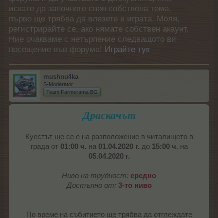
искате да започнете своя собствена тема,
първо ще трябва да влезете в играта. Моля,
регистрирайте се, ако нямате собствен акаунт.
Ние очакваме с нетърпение следващото ви
посещение във форума!
Играйте тук
mushnu4ka
S-Moderator
Team Farmerama BG
Драскачът
Куестът ще се е на разположение в читалището в
града от
01:00 ч.
на
01.04.2020 г.
до
15:00 ч.
на
05.04.2020 г.
Ниво на трудност:
средно
Достъпно от:
3-то ниво
По време на събитието ще трябва да отглеждате