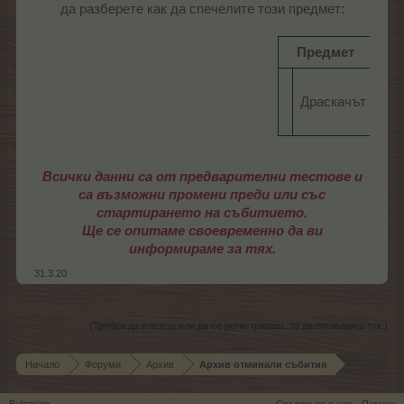
да разберете как да спечелите този предмет:
Предмет
Бо
2 0
Драскачът​
ТО
ТрТ
Всички данни са от предварителни тестове и
са възможни промени преди или със
стартирането на събитието.
Ще се опитаме своевременно да ви
информираме за тях.
31.3.20
(Трябва да влезеш или да се регистрираш, за да отговаряш тук.)
Начало
Форуми
Архив
Архив отминали събития
Bulgarian
Свържи се с нас
Помощ