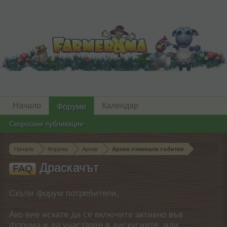
Начало
Календар
Форуми
Скорошни публикации
Начало
Форуми
Архив
Архив отминали събития
Драскачът
FAQ
Скъпи форум потребители,
Ако вие искате да се включите активно във
форума и да участвате в дискусиите, или