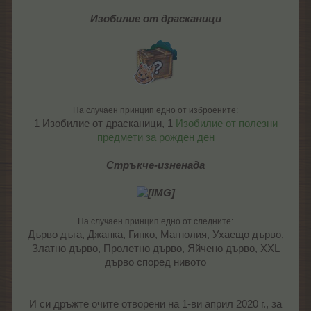
Изобилие от драсканици
На случаен принцип едно от изброените:
1 Изобилие от драсканици, 1
Изобилие от полезни
предмети за рожден ден
Стръкче-изненада
На случаен принцип едно от следните:
Дърво дъга, Джанка, Гинко, Магнолия, Ухаещо дърво,
Златно дърво, Пролетно дърво, Яйчено дърво, XXL
дърво според нивото
И си дръжте очите отворени на 1-ви април 2020 г., за