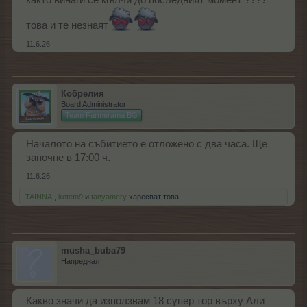
както винаги се мълчи до последният момент ????
това и те незнаят
11.6.26
Кобрелия
Board Administrator
Team Farmerama BG
Началото на събитието е отложено с два часа. Ще
започне в 17:00 ч.
11.6.26
.TAINNA.
,
koteto9
и
tanyamery
харесват това.
musha_buba79
Напреднал
Какво значи да използвам 18 супер тор върху Али