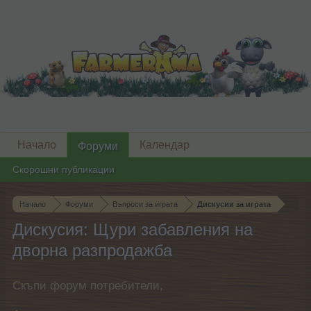
Начало
Календар
Форуми
Скорошни публикации
Начало
Форуми
Въпроси за играта
Дискусии за играта
Дискусия: Щури забавления на
дворна разпродажба
Скъпи форум потребители,