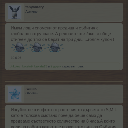
tanyamery
Адмирал
Имам лоши спомени от предишни събития с
глобално натрупване. А редовете пък /ако въобще
стигнем до тях/ се берат на три дни......голям купон !
10.6.26
phkolev
,
koteto9
,
kakata13
и
2 други
харесват това.
.water.
Обсебен
Изгубих се в инфото то растения то дървета то S,M,L
като е толкова омотано поне да беше само да
предваме съответното количество на 8 часа.А който
ходи на работа какво, ще прави като вятъра.Събития