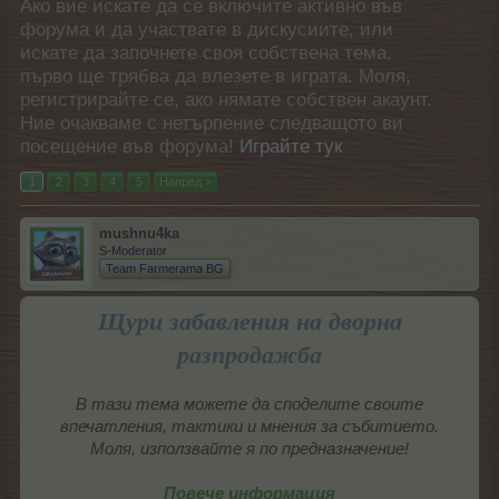
Ако вие искате да се включите активно във
форума и да участвате в дискусиите, или
искате да започнете своя собствена тема,
първо ще трябва да влезете в играта. Моля,
регистрирайте се, ако нямате собствен акаунт.
Ние очакваме с нетърпение следващото ви
посещение във форума!
Играйте тук
1
2
3
4
5
Напред >
mushnu4ka
S-Moderator
Team Farmerama BG
Щури забавления на дворна
разпродажба
В тази тема можете да споделите своите
впечатления, тактики и мнения за събитието.
Моля, използвайте я по предназначение!
Повече информация