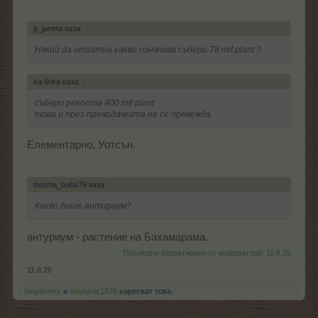
p_janeta каза:
↑
Някой да отгатна какво означава събери 78 mlf.plant ?
ka-linka каза:
↑
събери реколта 400 mif plant
това и през преводачката не се превежда
Елементарно, Уотсън.
musha_buba79 каза:
↑
Какво беше антириум?
антуриум - растение на Бахамарама.
Последно редактирано от модератора:
11.6.26
11.6.26
tanyamery
и
slaytanic1878
харесват това.