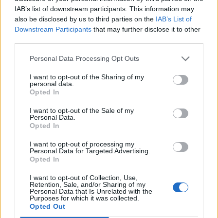
IAB’s list of downstream participants. This information may
also be disclosed by us to third parties on the
IAB’s List of
p_janeta
Downstream Participants
that may further disclose it to other
Комисар
third parties.
Personal Data Processing Opt Outs
musha_buba79 каза:
↑
I want to opt-out of the Sharing of my
Какво значи да използвам 18 супер тор върху Али
personal data.
Гейтър????
Opted In
Използвай 18 супер тор.
I want to opt-out of the Sale of my
Personal Data.
Opted In
---
Някой да отгатна какво означава събери 78 mlf.plant ?
I want to opt-out of processing my
Последно редактирано от модератора:
11.6.26
Personal Data for Targeted Advertising.
Opted In
11.6.26
.TAINNA.
харесва това.
I want to opt-out of Collection, Use,
Retention, Sale, and/or Sharing of my
Personal Data that Is Unrelated with the
Purposes for which it was collected.
Opted Out
ka-linka