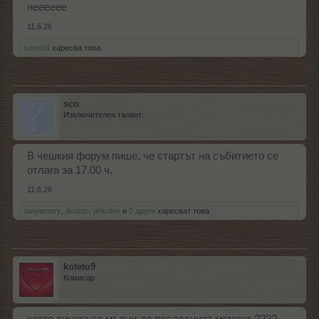
нееееее
11.6.26
koteto9
харесва това.
sco
Изключителен талант
В чешкия форум пише, че стартът на събитието се
отлага за 17.00 ч.
11.6.26
tanyamery
,
dedoto
,
phkolev
и
2 други
харесват това.
koteto9
Комисар