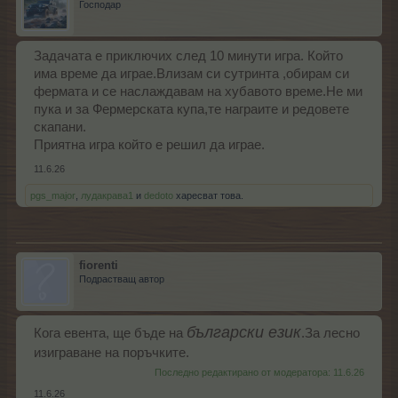
Господар
Задачата е приключих след 10 минути игра. Който
има време да играе.Влизам си сутринта ,обирам си
фермата и се наслаждавам на хубавото време.Не ми
пука и за Фермерската купа,те награите и редовете
скапани.
Приятна игра който е решил да играе.
11.6.26
pgs_major
,
лудакрава1
и
dedoto
харесват това.
fiorenti
Подрастващ автор
български език
Кога евента, ще бъде на
.За лесно
изиграване на поръчките.
Последно редактирано от модератора:
11.6.26
11.6.26