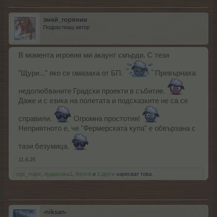
змей_горянин
Подрастващ автор
В момента игровия ми акаунт смърди. С тези
"Щури..." яко се омазаха от БП.
Превърнаха
недолюбваните Градски проекти в събитие.
Даже и с езика на полетата и подсказките не са се
справили.
Огромна простотия!
Неприятното е, че "Фермерската купа" е обвързана с
тази безумица.
11.6.26
pgs_major
,
лудакрава1
,
fiorenti
и
3 други
харесват това.
-niksan-