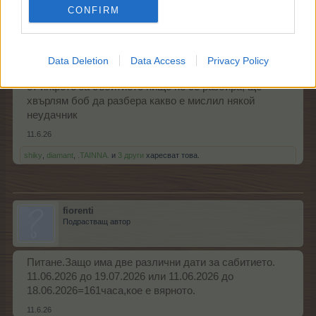
Посланик
CONFIRM
събери реколта 400 mif plant
това и през преводачката не се превежда
Data Deletion
Data Access
Privacy Policy
що се подиграват с нас
от инфото за събитието нищо не се разбира, ще
хвърлям боб да разбера какво е мислил някой
неудачник
11.6.26
shiky
,
diamant
,
.TAINNA.
и
3 други
харесват това.
fiorenti
Подрастващ автор
Питане.Защо има две различни дати за сабитието.
11.06.2026 до 19.07.2026 или 11.06.2026 до
18.06.2026=161часа,кое е вярното.
11.6.26