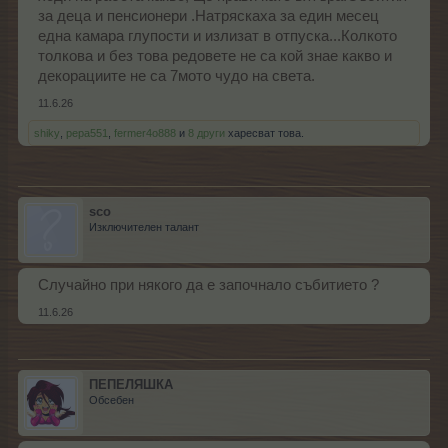
за деца и пенсионери .Натряскаха за един месец
една камара глупости и излизат в отпуска...Колкото
толкова и без това редовете не са кой знае какво и
декорациите не са 7мото чудо на света.
11.6.26
shiky
,
pepa551
,
fermer4o888
и
8 други
харесват това.
sco
Изключителен талант
Случайно при някого да е започнало събитието ?
11.6.26
ПЕПЕЛЯШКА
Обсебен