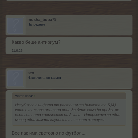
musha_buba79
Напреднал
Какво беше антириум?
11.6.26
sco
Изключителен талант
.water. каза:
↑
Изгубих се в инфото то растения то дървета то S,M,L
като е толкова омотано поне да беше само да предваме
съответното количество на 8 часа....Натряскаха за един
месец една камара глупости и излизат в отпуска....
Все пак има световно по футбол....