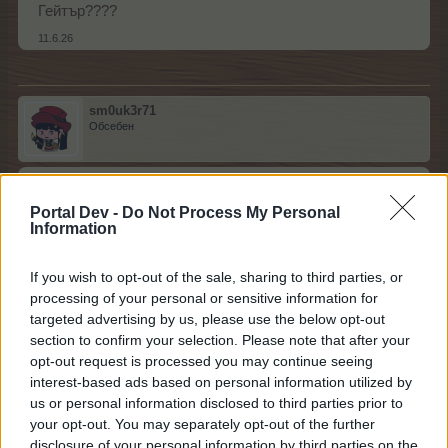
Гейтър????
11.6.26
sm0uk3r71
Обсебен
.water. каза:
↑
Portal Dev -
Do Not Process My Personal
Изгубих се в инфото то растения то дървета то S,M,L
Information
като е толкова омотано поне да беше само да предваме
съответното количество на 8 часа.А който ходи на
работа какво, ще прави като вятъра.Събития за деца и
If you wish to opt-out of the sale, sharing to third parties, or
пенсионери .Натряскаха за един месец една камара
глупости и излизат в отпуска...Колкото толкова и без
processing of your personal or sensitive information for
това редовете не са кой знае какво и декорациите не са
targeted advertising by us, please use the below opt-out
7мото чудо на света.
section to confirm your selection. Please note that after your
opt-out request is processed you may continue seeing
цъках тук, там доде ми позволи...... тъмна индия
interest-based ads based on personal information utilized by
11.6.26
us or personal information disclosed to third parties prior to
your opt-out. You may separately opt-out of the further
kalina_malina
,
pepa551
,
diamant
и
4 други
харесват това.
disclosure of your personal information by third parties on the