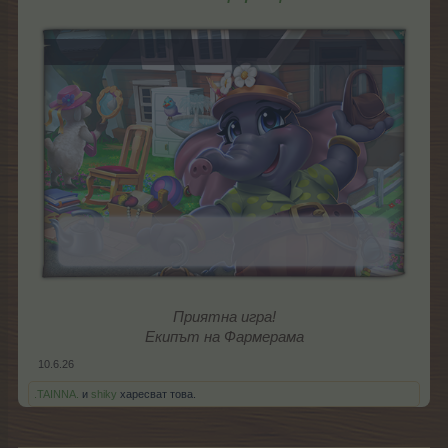
Приятна игра!
Екипът на Фармерама
10.6.26
.TAINNA.
и
shiky
харесват това.