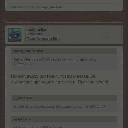
.TAINNA.
и
tanyamery
харесват това.
mushnu4ka
S-Moderator
Team Farmerama BG
musha_buba79 каза:
↑
Какво значи да използвам 18 супер тор върху Али
Гейтър????
Привет, върху растения, това означава. За
съжаление преводите са ужасни. Приятна вечер!
p_janeta каза:
↑
Някой да отгатна какво означава събери 78 mlf.plant ?
ka-linka каза:
↑
събери реколта 400 mif plant