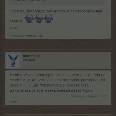
Честито Лалогулденово дърво! И за второ да имаш
късмет!
6.3.21
лудакрава1
харесва това.
tanyamery
Адмирал
Нали съм правилно ориентирана, че първо трябва да
се обере цъкалката и чак после дърво, растение или
обор ? П. П. :Да, тук въпроса е конкретно за
цъкалетата от този евент, понеже дават +25%.
Последна редакция:
6.3.21
6.3.21