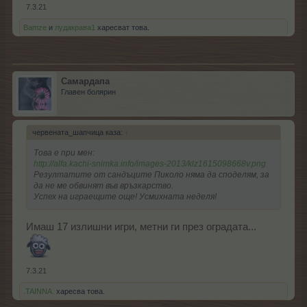
7.3.21
Bamze
и
лудакрава1
харесват това.
Самардапа
Главен болярин
червената_шапчица каза:
↑
Това е при мен:
http://alfa.kachi-snimka.info/images-2013/klz1615098668v.png
Резултатите от сандъците Пиколо няма да споделям, за
да не ме обвинят във връзкарство.
Успех на играещите още! Усмихната неделя!
Имаш 17 излишни игри, метни ги през оградата...
7.3.21
.TAINNA.
харесва това.