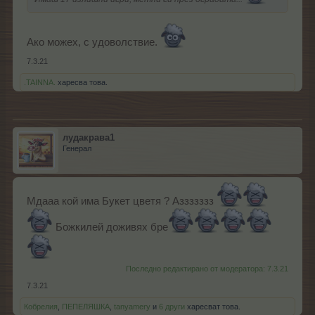
Ако можех, с удоволствие.
7.3.21
.TAINNA.
харесва това.
лудакрава1
Генерал
Мдааа кой има Букет цветя ? Аззззззз
Божкилей доживях бре
Последно редактирано от модератора:
7.3.21
7.3.21
Кобрелия
,
ПЕПЕЛЯШКА
,
tanyamery
и
6 други
харесват това.