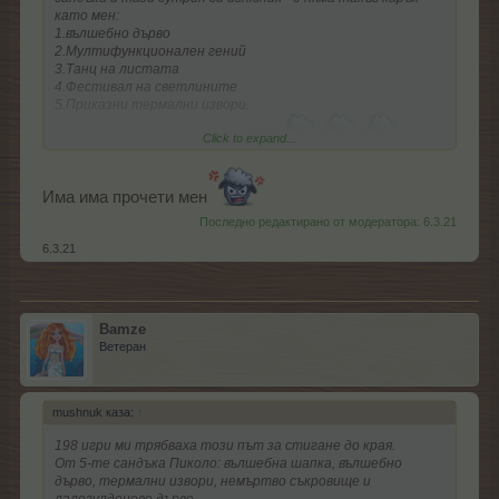
като мен:
1.вълшебно дърво
2.Мултифункционален гений
3.Танц на листата
4.Фестивал на светлините
5.Приказни термални извори.
Click to expand...
Тцтцтц , няма как да съм доволен
Има има прочети мен
Последно редактирано от модератора:
6.3.21
6.3.21
Bamze
Ветеран
mushnuk каза:
↑
198 игри ми трябваха този път за стигане до края.
От 5-те сандъка Пиколо: вълшебна шапка, вълшебно
дърво, термални извори, немъртво съкровище и
лалогулденово дърво.