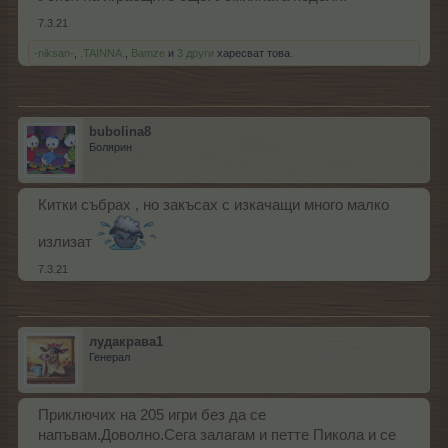
7.3.21
-niksan-
,
.TAINNA.
,
Bamze
и
3 други
харесват това.
bubolina8
Болярин
Китки събрах , но закъсах с изкачащи много малко
излизат
7.3.21
лудакрава1
Генерал
Приключих на 205 игри без да се
напъвам.Доволно.Сега залагам и петте Пикола и се