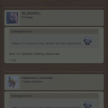
DILQNADELI
Господар
Самардапа каза:
↑
Имаш 17 излишни игри, метни ги през оградата...
Ако ти трябва помощ пиши ми
7.3.21
червената_шапчица
Старши болярин
Самардапа каза:
↑
Имаш 17 излишни игри, метни ги през оградата...