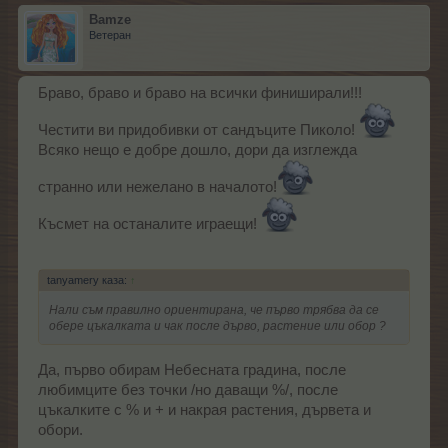
Bamze
Ветеран
Браво, браво и браво на всички финиширали!!!
Честити ви придобивки от сандъците Пиколо!
Всяко нещо е добре дошло, дори да изглежда
странно или нежелано в началото!
Късмет на останалите играещи!
tanyamery каза:
↑
Нали съм правилно ориентирана, че първо трябва да се
обере цъкалката и чак после дърво, растение или обор ?
Да, първо обирам Небесната градина, после
любимците без точки /но даващи %/, после
цъкалките с % и + и накрая растения, дървета и
обори.