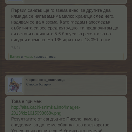
Първия сандък ще го взема днес, за другите два
няма да се напъвам,има малко храница след него,
надявам се да я взема. Като гледам напоследък
събитията са все средно/трудно, та предпочитам да
си оставя наличните 5-6 бонуса за реколта за по-
сигурни времена. На 135 игри съм с 18 090 точки.
7.3.21
Bamze
и
.water.
харесват това.
червената_шапчица
Старши болярин
Това е при мен:
http://alfa.kachi-snimka.info/images-
2013/klz1615098668v.png
Резултатите от сандъците Пиколо няма да
споделям, за да не ме обвинят във връзкарство.
Успех на играещите още! Усмихната неделя!