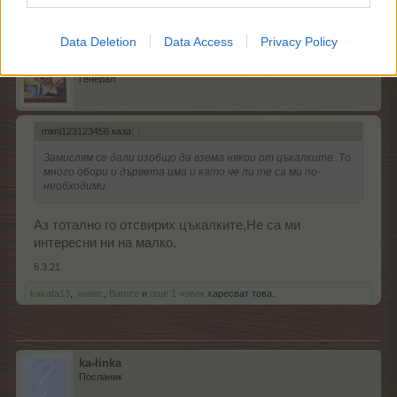
Data Deletion
Data Access
Privacy Policy
лудакрава1
Генерал
mimi123123456 каза:
↑
Замислям се дали изобщо да взема някои от цъкалките. То
много обори и дървета има и като че ли те са ми по-
необходими.
Аз тотално го отсвирих цъкалките,Не са ми
интересни ни на малко.
6.3.21
kakata13
,
.water.
,
Bamze
и
още 1 човек
харесват това.
ka-linka
Посланик