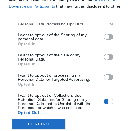
also be disclosed by us to third parties on the
IAB’s List of
видим утре резултата какъв е
Downstream Participants
that may further disclose it to other
third parties.
6.3.21
ka-linka
,
DILQNADELI
и
Bamze
харесват това.
Personal Data Processing Opt Outs
I want to opt-out of the Sharing of my
personal data.
Opted In
mimi123123456
Главен болярин
I want to opt-out of the Sale of my
Personal Data.
Opted In
tanyamery каза:
↑
Нали съм правилно ориентирана, че първо трябва да се
I want to opt-out of processing my
Personal Data for Targeted Advertising.
обере цъкалката и чак после дърво, растение или обор ?
П. П. :Да, тук въпроса е конкретно за цъкалетата от този
Opted In
евент, понеже дават +25%.
I want to opt-out of Collection, Use,
Retention, Sale, and/or Sharing of my
Замислям се дали изобщо да взема някои от
Personal Data that Is Unrelated with the
цъкалките. То много обори и дървета има и като че
Purposes for which it was collected.
Opted Out
ли те са ми по-необходими.
6.3.21
CONFIRM
kakata13
,
лудакрава1
,
.TAINNA.
и
още 1 човек
харесват това.