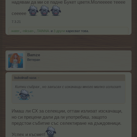
надявам да ми се падне Букет цветя.Молеееее тееее
сеееее
7.3.21
.water.
,
-niksan-
,
.TAINNA.
и
3 други
харесват това.
Bamze
Ветеран
bubolina8 каза:
↑
Китки събрах , но закъсах с изкачащи много малко излизат
Имаш ли СХ за селекции, оттам излизат изскачащи,
но си прецени дали да ги употребиш, защото
предстои събитие със селектиране на дъждовници.
Успех и късмет!