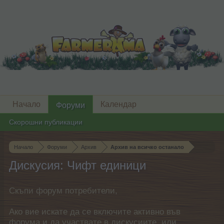
Начало
Календар
Форуми
Скорошни публикации
Начало
Форуми
Архив
Архив на всичко останало
Дискусия: Чифт единици
Скъпи форум потребители,
Ако вие искате да се включите активно във
форума и да участвате в дискусиите, или