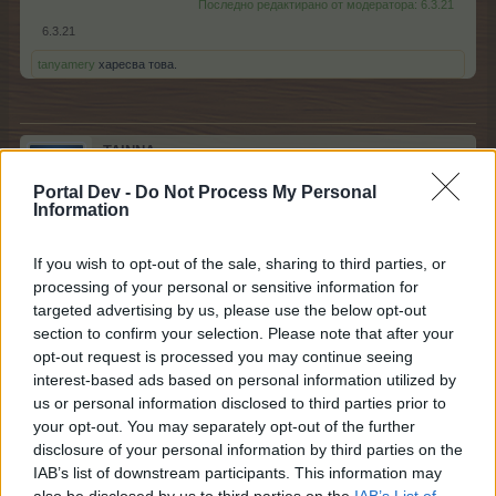
Последно редактирано от модератора:
6.3.21
6.3.21
tanyamery
харесва това.
.TAINNA.
Жива легенда
Portal Dev -
Do Not Process My Personal
Information
Самардапа каза:
↑
If you wish to opt-out of the sale, sharing to third parties, or
Аз изграх 125 до сега и също съм на 65 ред. Имам още 77
златни зарчета и мисля да ги използвам всичките и
processing of your personal or sensitive information for
каквото стане. Натрупала съм 16500т и поне 1вото
targeted advertising by us, please use the below opt-out
Пиколко от колоната ще го взема.
section to confirm your selection. Please note that after your
За яйцата - Мистериозния разсад от редчето.
opt-out request is processed you may continue seeing
interest-based ads based on personal information utilized by
us or personal information disclosed to third parties prior to
Браво, браво
А аз взех пиколото от дясно 73 и,
your opt-out. You may separately opt-out of the further
ако имам късмет (дай Боже) ще взема и другите 2.
Стигнах 77 със 148 игри. Има много време. Пуснах
disclosure of your personal information by third parties on the
два бонуса за по 24 часа да вадя повечко китки, да
IAB’s list of downstream participants. This information may