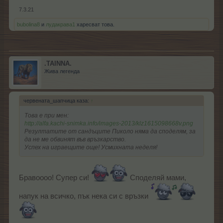
7.3.21
bubolina8
и
лудакрава1
харесват това.
.TAINNA.
Жива легенда
червената_шапчица каза:
↑
Това е при мен:
http://alfa.kachi-snimka.info/images-2013/klz1615098668v.png
Резултатите от сандъците Пиколо няма да споделям, за
да не ме обвинят във връзкарство.
Успех на играещите още! Усмихната неделя!
Бравоооо! Супер си!
Споделяй мами,
напук на всичко, пък нека си с връзки