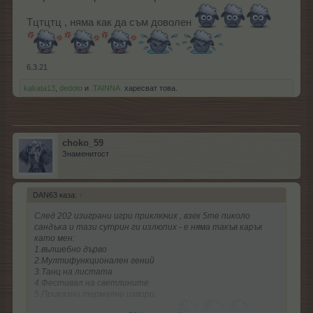
Тцтцтц , няма как да съм доволен
6.3.21
kakata13
,
dedoto
и
.TAINNA.
харесват това.
choko_59
Знаменитост
DAN63 каза:
↑
След 202 изиграни игри приключих , взех 5те пиколо
сандъка и тази сутрин ги излюпих - е няма такъв карък
като мен:
1.вълшебно дърво
2.Мултифункционален гений
3.Танц на листата
4.Фестивал на светлините
5.Приказни термални извори.