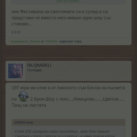
Click to expand...
Тцтцтц , няма как да съм доволен
eee Фестивала на светлините си е супер.я си
представи че вместо него имаше едно шоу със
стикове...
6.3.21
лудакрава1
,
Bamze
и
.TAINNA.
харесват това.
DILQNADELI
Господар
197 игри ми отне а от пиколото съм Бясна на късмета
си
2 броя-Шоу с пого...,Немъртво......,Цветни....,
Танц на листата
DAN63 каза:
↑
След 202 изиграни игри приключих , взех 5те пиколо
сандъка и тази сутрин ги излюпих - е няма такъв карък