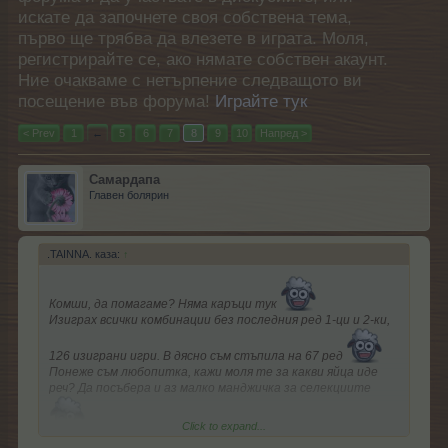
искате да започнете своя собствена тема,
първо ще трябва да влезете в играта. Моля,
регистрирайте се, ако нямате собствен акаунт.
Ние очакваме с нетърпение следващото ви
посещение във форума!
Играйте тук
< Prev
1
←
5
6
7
8
9
10
Напред >
Самардапа
Главен болярин
.TAINNA. каза:
↑
Комши, да помагаме? Няма каръци тук
Изиграх всички комбинации без последния ред 1-ци и 2-ки,
126 изиграни игри. В дясно съм стъпила на 67 ред
Понеже съм любопитка, кажи моля те за какви яйца иде
реч? Да посъбера и аз малко манджичка за селекциите
Click to expand...