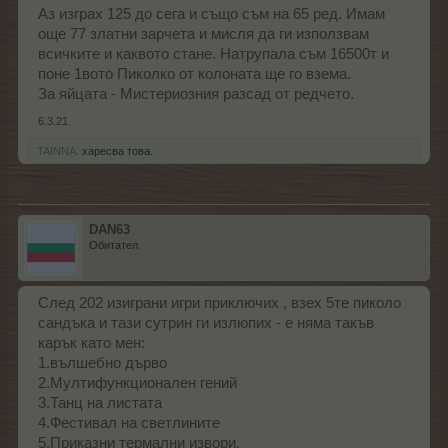
Аз изграх 125 до сега и също съм на 65 ред. Имам
още 77 златни зарчета и мисля да ги използвам
всичките и каквото стане. Натрупала съм 16500т и
поне 1вото Пиколко от колоната ще го взема.
За яйцата - Мистериозния разсад от редчето.
6.3.21
.TAINNA.
харесва това.
DAN63
Обитател
След 202 изиграни игри приключих , взех 5те пиколо
сандъка и тази сутрин ги излюпих - е няма такъв
карък като мен:
1.вълшебно дърво
2.Мултифункционален гений
3.Танц на листата
4.Фестивал на светлините
5.Приказни термални извори.