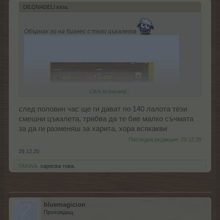
DILQNADELI каза:
↑
Обърнах го на бизнес с тези цъкалета
Click to expand...
след половин час ще ги дават по 140 лалота тези
смешни цъкалета, трябва да те бие малко съчмата
за да ги разменяш за харита, хора всякакви
Последна редакция:
29.12.20
29.12.20
.TAINNA.
харесва това.
bluemagicion
Прохождащ