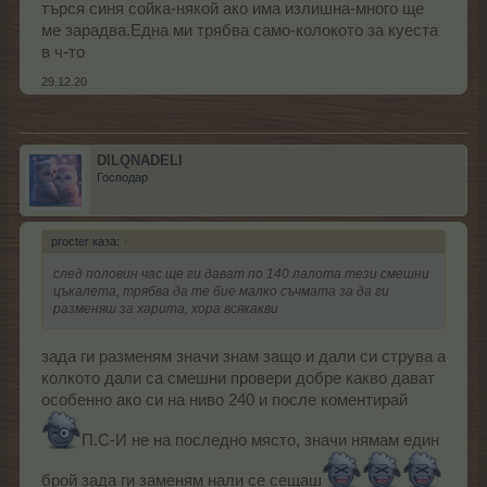
търся синя сойка-някой ако има излишна-много ще
ме зарадва.Една ми трябва само-колокото за куеста
в ч-то
29.12.20
DILQNADELI
Господар
procter каза:
↑
след половин час ще ги дават по 140 лалота тези смешни
цъкалета, трябва да те бие малко съчмата за да ги
разменяш за харита, хора всякакви
зада ги разменям значи знам защо и дали си струва а
колкото дали са смешни провери добре какво дават
особенно ако си на ниво 240 и после коментирай
П.С-И не на последно място, значи нямам един
брой зада ги заменям нали се сещаш