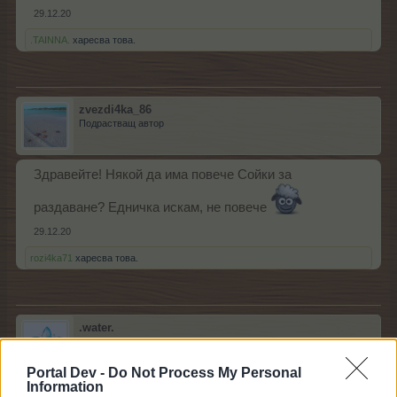
29.12.20
.TAINNA.
харесва това.
zvezdi4ka_86
Подрастващ автор
Здравейте! Някой да има повече Сойки за
раздаване? Едничка искам, не повече
29.12.20
rozi4ka71
харесва това.
.water.
Обсебен
Portal Dev -
Do Not Process My Personal
Information
НощенБяс каза:
↑