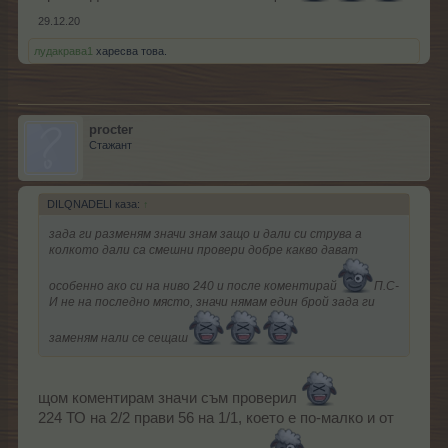
29.12.20
лудакрава1
харесва това.
procter
Стажант
DILQNADELI каза:
↑
зада ги разменям значи знам защо и дали си струва а
колкото дали са смешни провери добре какво дават
особенно ако си на ниво 240 и после коментирай
П.С-
И не на последно място, значи нямам един брой зада ги
заменям нали се сещаш
щом коментирам значи съм проверил
224 ТО на 2/2 прави 56 на 1/1, което е по-малко и от