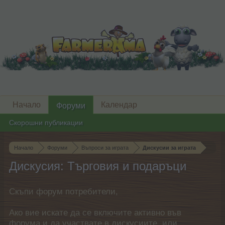
Начало
Календар
Форуми
Скорошни публикации
Начало
Форуми
Въпроси за играта
Дискусии за играта
Дискусия: Търговия и подаръци
Скъпи форум потребители,
Ако вие искате да се включите активно във
форума и да участвате в дискусиите, или