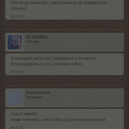
Някои да помогне с работилница за земеделски
сечива?
28.12.20
DILQNADELI
Господар
Благодаря много на Самардапа и на мунци
благодарение на тях си имам сойки
28.12.20
bluemagicion
Прохождащ
търся харита
имам чинчили, сини сойки, дърво на желанията
28.12.20