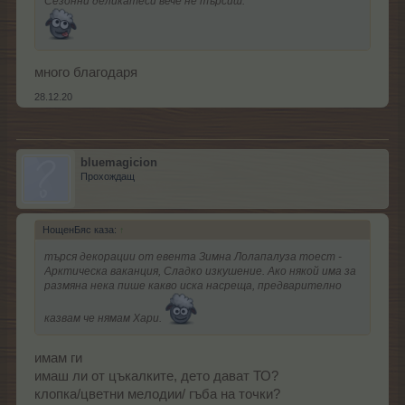
Сезонни деликатеси вече не търсиш.
много благодаря
28.12.20
bluemagicion
Прохождащ
НощенБяс каза:
↑
търся декорации от евента Зимна Лолапалуза тоест -
Арктическа ваканция, Сладко изкушение. Ако някой има за
размяна нека пише какво иска насреща, предварително
казвам че нямам Хари.
имам ги
имаш ли от цъкалките, дето дават ТО?
клопка/цветни мелодии/ гъба на точки?