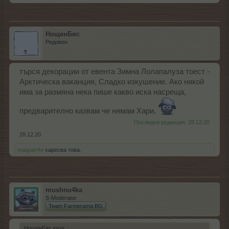
НощенБяс
Редовен
търся декорации от евента Зимна Лолапалуза тоест -
Арктическа ваканция, Сладко изкушение. Ако някой
има за размяна нека пише какво иска насреща,
предварително казвам че нямам Хари.
Последна редакция:
28.12.20
28.12.20
maqpan4o
харесва това.
mushnu4ka
S-Moderator
Team Farmerama BG
НощенБяс каза:
↑