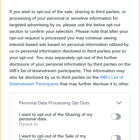
много благодаря
If you wish to opt-out of the sale, sharing to third parties, or
processing of your personal or sensitive information for
Търсиш ли още сладко изкушение?А имам и
targeted advertising by us, please use the below opt-out
експресния влаки арктическа ваканция рибките ги
section to confirm your selection. Please note that after your
раздадох драсни не искам нищо е може една
opt-out request is processed you may continue seeing
interest-based ads based on personal information utilized by
усмивка
us or personal information disclosed to third parties prior to
29.12.20
your opt-out. You may separately opt-out of the further
disclosure of your personal information by third parties on the
Пума~`
харесва това.
IAB’s list of downstream participants. This information may
also be disclosed by us to third parties on the
IAB’s List of
Downstream Participants
that may further disclose it to other
DILQNADELI
third parties.
Господар
Personal Data Processing Opt Outs
I want to opt-out of the Sharing of my
Обърнах го на бизнес с тези цъкалета
personal data.
Opted In
I want to opt-out of the Sale of my