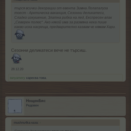
търся всички декорации от евента Зимна Лолапалуза
тоест - Арктическа ваканция, Сезонни деликатеси,
Сладко изкушение, Златна рибка на лед, Експресен влак
„Северен полюс“. Ако някой има за размяна нека пише
какво иска насреща, предварително казвам че нямам Хари.
Сезонни деликатеси вече не търсиш.
28.12.20
tanyamery
харесва това.
НощенБяс
Редовен
mushnu4ka каза:
↑