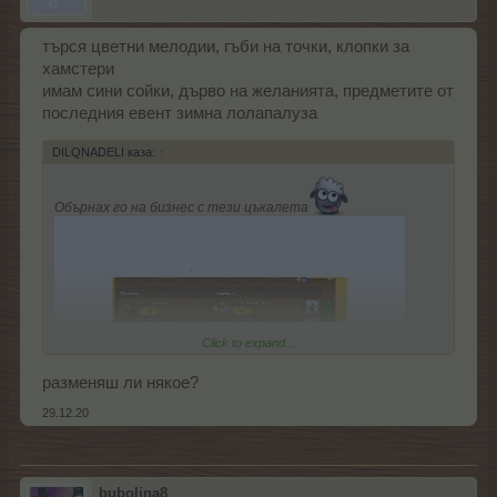
търся цветни мелодии, гъби на точки, клопки за
хамстери
имам сини сойки, дърво на желанията, предметите от
последния евент зимна лолапалуза
DILQNADELI каза:
↑
Обърнах го на бизнес с тези цъкалета
Click to expand...
разменяш ли някое?
29.12.20
bubolina8