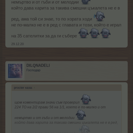
немъртво и от гъби и от мелодии
който дава харита за такива смешни цъкалета не е в
ред, ама той си знае, то по хората ходи
не по-малко не е в ред с главата и този, който е играл
на 35 сателитки за да ги събере
29.12.20
DILQNADELI
Господар
procter каза:
↑
щом коментирам значи съм проверил
224 ТО на 2/2 прави 56 на 1/1, което е по-малко и от
немъртво и от гъби и от мелодии
който дава харита за такива смешни цъкалета не е в ред,