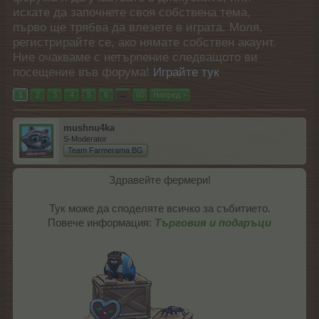
искате да започнете своя собствена тема,
първо ще трябва да влезете в играта. Моля,
регистрирайте се, ако нямате собствен акаунт.
Ние очакваме с нетърпение следващото ви
посещение във форума!
Играйте тук
1
2
3
4
5
6
→
60
Напред >
mushnu4ka
S-Moderator
Team Farmerama BG
Здравейте фермери!
Тук може да споделяте всичко за събитието.
Повече информация:
Търговия и подаръци