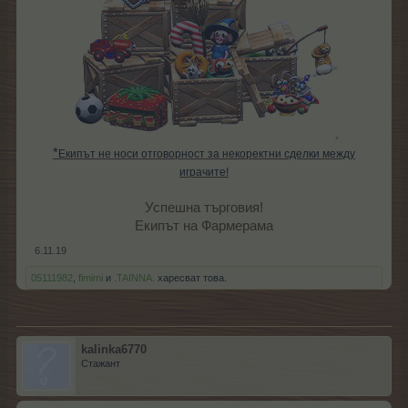
*
Екипът не носи отговорност за некоректни сделки между
играчите!
Успешна търговия!
Екипът на Фармерама​
6.11.19
05111982
,
fimimi
и
.TAINNA.
харесват това.
kalinka6770
Стажант