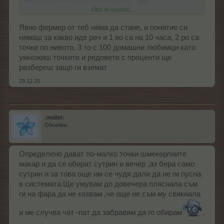
ама той си знае, то по хората ходи
не по-малко не е в ред с главата и този, който е играл на
Click to expand...
35 сателитки за да ги събере
Явно фермер от теб няма да стане, и понятие си
нямаш за какво иде реч и 1 во са на 10 часа, 2 ро са
точки по нивото, 3 то с 100 домашни любимци като
умножиш точките и редовете с проценти ще
разбереш защо ги вземат
29.12.20
.water.
Обсебен
Определено дават по-малко точки шмекерлиите
макар и да се обират сутрин и вечер ,аз бера само
сутрин и за това още им се чудя дали да не ги пусна
в системата.Ще умувам до довечера пляснала съм
ги на фара да не казвам ,че още не съм му свикнала
и ме случва чат -пат да забравям да го обирам
.