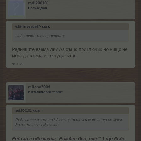
radi200101
Прохождащ
-sheherezada67- каза:
↑
Най накрая и аз приключих
Редичките взема ли? Аз също приключих но нищо не
мога да взема и се чудя зящо
31.1.25
milena7004
Изключителен талант
radi200101 каза:
↑
Редичките взема ли? Аз също приключих но нищо не мога
да взема и се чудя зящо
Редът с облачета "Рожден ден, оле!" 1 ще бъде