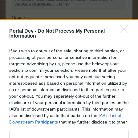
задача, а са активни и двете?
Привет,
Не разбирам въпроса ти. Кой и къде говори за "само"
една задача. Ще те помоля с малко повечко думи да
Portal Dev -
Do Not Process My Personal
Information
уточниш питането си.
Хубава вечер!
If you wish to opt-out of the sale, sharing to third parties, or
27.1.25
processing of your personal or sensitive information for
targeted advertising by us, please use the below opt-out
section to confirm your selection. Please note that after your
ПЕПЕЛЯШКА
opt-out request is processed you may continue seeing
Обсебен
interest-based ads based on personal information utilized by
us or personal information disclosed to third parties prior to
your opt-out. You may separately opt-out of the further
не е истина,процентите не мърдат
disclosure of your personal information by third parties on the
IAB’s list of downstream participants. This information may
28.1.25
also be disclosed by us to third parties on the
IAB’s List of
tanyamery
харесва това.
Downstream Participants
that may further disclose it to other
third parties.