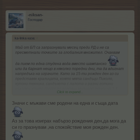
-niksan-
Господар
ka-linka каза:
↑
Май от БП са запразнували месец преди РД и не са
пресметнали точките за глобалния множител. Очаквам
да пием по една студена вода вместо шампанско
или да барнат нещо в няколко поредни дни, та да вдигнат
напредъка на играчите. Като за 15-ти рожден ден аз си
представях кралицата, която мята сандъци Пиколо,
купони техника, сандъчета с лалота и разни готини
цъкалки, които дават по половин милиард точки на 3-4
Click to expand...
часа ! А то какво излезе - копане до безобразие със
съмнителен край.
Значи с мъжави сме родени на една и съща дата
Честит рожден ден на мъжа ми, да ми е жив и здрав!
Аз за това изиграх набързо рождения ден,да мога да
РД на фермата ще го празнувам на друга дата
си го празнувам ,на спокойствие моя рожден ден.