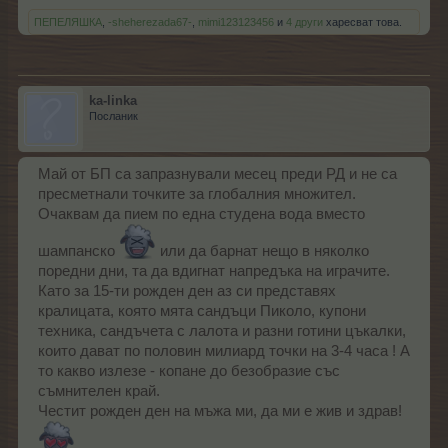
ПЕПЕЛЯШКА
,
-sheherezada67-
,
mimi123123456
и
4 други
харесват това.
ka-linka
Посланик
Май от БП са запразнували месец преди РД и не са
пресметнали точките за глобалния множител.
Очаквам да пием по една студена вода вместо
шампанско
или да барнат нещо в няколко
поредни дни, та да вдигнат напредъка на играчите.
Като за 15-ти рожден ден аз си представях
кралицата, която мята сандъци Пиколо, купони
техника, сандъчета с лалота и разни готини цъкалки,
които дават по половин милиард точки на 3-4 часа ! А
то какво излезе - копане до безобразие със
съмнителен край.
Честит рожден ден на мъжа ми, да ми е жив и здрав!