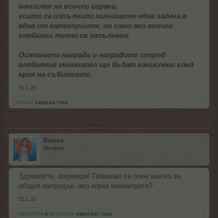
начислен на всички играчи,
които са изпълнили минимално една задача в
една от категориите, но само ако всички
глобални ленти са запълнени.
Основната награда и наградите според
глобалния множител ще бъдат начислени след
края на събитието.
31.1.25
Bamze
харесва това.
Bamze
Ветеран
Здравейте, фермери! Помагам ли поне малко за
общия напредък, ако играя миниигрите?
31.1.25
milena7004
и
tanyamery
харесват това.