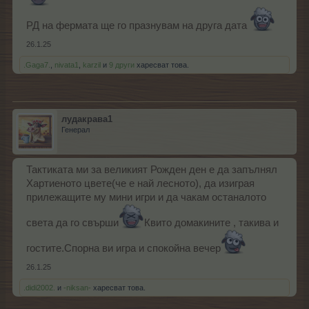
РД на фермата ще го празнувам на друга дата
26.1.25
.Gaga7.
,
nivata1
,
karzil
и
9 други
харесват това.
лудакрава1
Генерал
Тактиката ми за великият Рожден ден е да запълнял
Хартиеното цвете(че е най лесното), да изиграя
прилежащите му мини игри и да чакам останалото
света да го свърши
Квито домакините , такива и
гостите.Спорна ви игра и спокойна вечер
26.1.25
.didi2002.
и
-niksan-
харесват това.