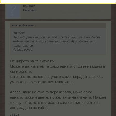
ka-linka
Посланик
mushnu4ka каза:
↑
Привет,
Не разбирам въпроса ти. Кой и къде говори за "само" една
задача. Ще те помоля с малко повечко думи да уточниш
питането си.
Хубава вечер!
От инфото за събитието:
Можете да изпълните само едната от двете задачи в
категорията,
като съответно ще получите само наградата за нея,
умножена по съответния множител.
Ааааа, явно не съм го доразбрала, може само
едната, може и двете, по желание на клиента. На мен
ми звучеше, че е възможно само изпълнението на
една задача по избор.
28.1.25