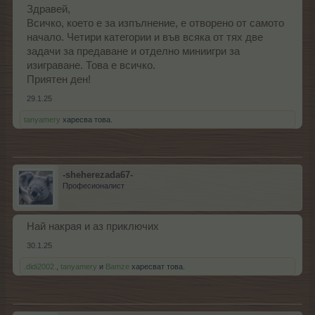
Здравей,
Всичко, което е за изпълнение, е отворено от самото
начало. Четири категории и във всяка от тях две
задачи за предаване и отделно миниигри за
изиграване. Това е всичко.
Приятен ден!
29.1.25
tanyamery
харесва това.
-sheherezada67-
Професионалист
Най накрая и аз приключих
30.1.25
.didi2002.
,
tanyamery
и
Bamze
харесват това.