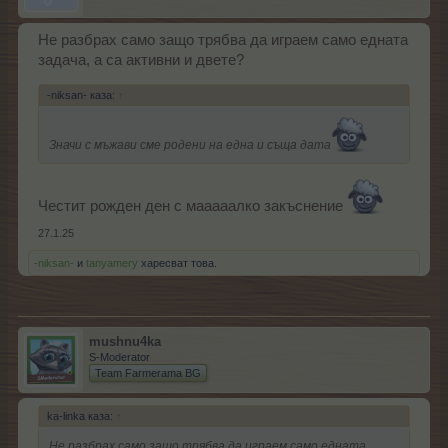
Не разбрах само защо трябва да играем само едната
задача, а са активни и двете?
-niksan- каза:
↑
Значи с мъжави сме родени на една и съща дата
Честит рожден ден с мааааалко закъснение
27.1.25
-niksan-
и
tanyamery
харесват това.
mushnu4ka
S-Moderator
Team Farmerama BG
ka-linka каза:
↑
Не разбрах само защо трябва да играем само едната