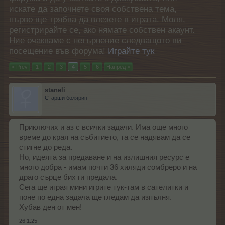
искате да започнете своя собствена тема,
първо ще трябва да влезете в играта. Моля,
регистрирайте се, ако нямате собствен акаунт.
Ние очакваме с нетърпение следващото ви
посещение във форума!
Играйте тук
< Prev
1
2
3
4
5
6
Напред >
staneli
Старши болярин
Приключих и аз с всички задачи. Има още много
време до края на събитието, та се надявам да се
стигне до реда.
Но, идеята за предаване и на излишния ресурс е
много добра - имам почти 36 хиляди сомбреро и на
драго сърце бих ги предала.
Сега ще играя мини игрите тук-там в сателитки и
поне по една задача ще гледам да изпълня.
Хубав ден от мен!
26.1.25