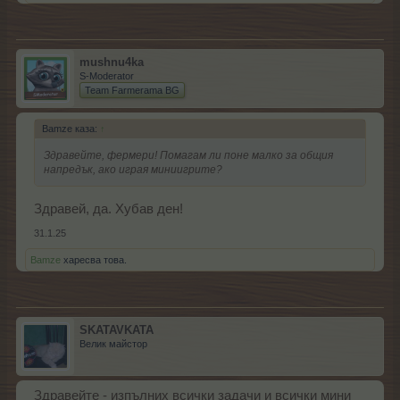
mushnu4ka
S-Moderator
Team Farmerama BG
Bamze каза:
↑
Здравейте, фермери! Помагам ли поне малко за общия
напредък, ако играя миниигрите?
Здравей, да. Хубав ден!
31.1.25
Bamze
харесва това.
SKATAVKATA
Велик майстор
Здравейте - изпълних всички задачи и всички мини