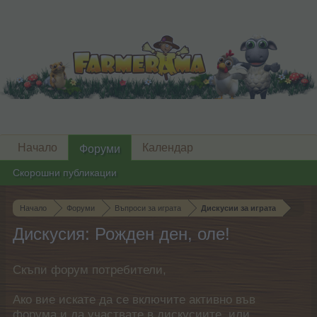
Начало
Календар
Форуми
Скорошни публикации
Начало
Форуми
Въпроси за играта
Дискусии за играта
Дискусия: Рожден ден, оле!
Скъпи форум потребители,
Ако вие искате да се включите активно във
форума и да участвате в дискусиите, или