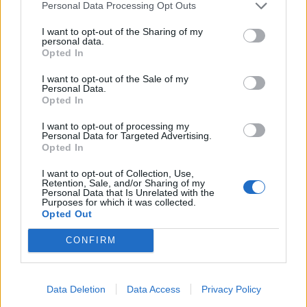
Personal Data Processing Opt Outs
sm0uk3r71
Обсебен
I want to opt-out of the Sharing of my
personal data.
Opted In
ми те хората са го написали в играта,няма драма...
Съвет:ще получиш награди в края на събитието
I want to opt-out of the Sale of my
Personal Data.
28.1.25
Opted In
I want to opt-out of processing my
Personal Data for Targeted Advertising.
ПЕПЕЛЯШКА
Opted In
Обсебен
I want to opt-out of Collection, Use,
Retention, Sale, and/or Sharing of my
Personal Data that Is Unrelated with the
sm0uk3r71 каза:
↑
Purposes for which it was collected.
Opted Out
ми те хората са го написали в играта,няма драма...
Съвет:ще получиш награди в края на събитието
CONFIRM
знам,чудя се,колко хора играят?
28.1.25
Data Deletion
Data Access
Privacy Policy