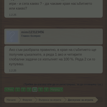
игри - и сега какво ? - да чакаме края насъбитието
или какво?
1.2.25
mimi123123456
Главен болярин
Ако съм разбрала правилно, в края на събитието ще
получим цъкалките, а реда 1 ако и четирите
глобални задачи се изпълнят на 100 %. Реда 2 си го
купуваш.
1.2.25
(Трябва да влезеш или да се регистрираш, за да отговаряш тук.)
< Prev
1
2
3
4
5
6
Напред >
Начало
Форуми
Въпроси за играта
Дискусии за играта