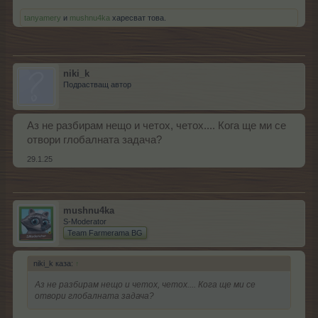
tanyamery
и
mushnu4ka
харесват това.
niki_k
Подрастващ автор
Аз не разбирам нещо и четох, четох.... Кога ще ми се
отвори глобалната задача?
29.1.25
mushnu4ka
S-Moderator
Team Farmerama BG
niki_k каза:
↑
Аз не разбирам нещо и четох, четох.... Кога ще ми се
отвори глобалната задача?