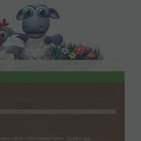
нете своя собствена тема, първо ще