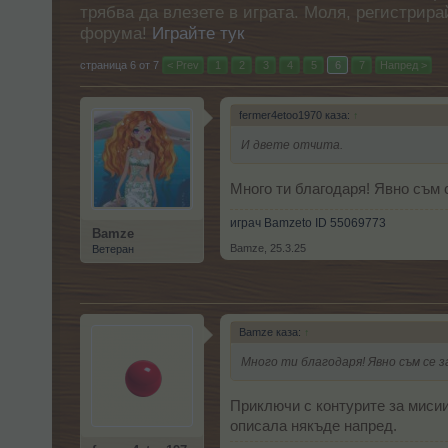
трябва да влезете в играта. Моля, регистрир
форума!
Играйте тук
страница 6 от 7
< Prev
1
2
3
4
5
6
7
Напред >
fermer4etoo1970 каза:
↑
И двете отчита.
Много ти благодаря! Явно съм с
играч Bamzeto ID 55069773
Bamze
Bamze
,
25.3.25
Ветеран
Bamze каза:
↑
Много ти благодаря! Явно съм се з
Приключи с контурите за мисии
описала някъде напред.