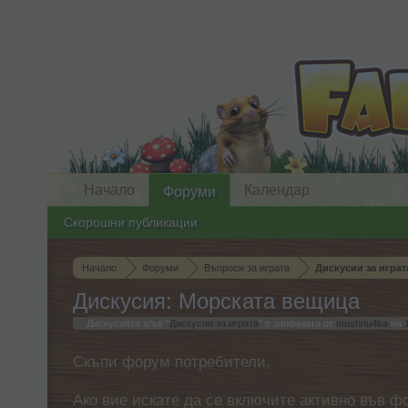
Начало
Календар
Форуми
Скорошни публикации
Начало
Форуми
Въпроси за играта
Дискусии за играт
Дискусия: Морската вещица
Дискусията в/ъв "
Дискусии за играта
" е започната от
mushnu4ka
на
Скъпи форум потребители,
Ако вие искате да се включите активно във ф