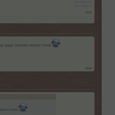
ID: 15824213
275 / 1293/ 53
#102
ащо даде толкова малко точки
#103
 малко точки