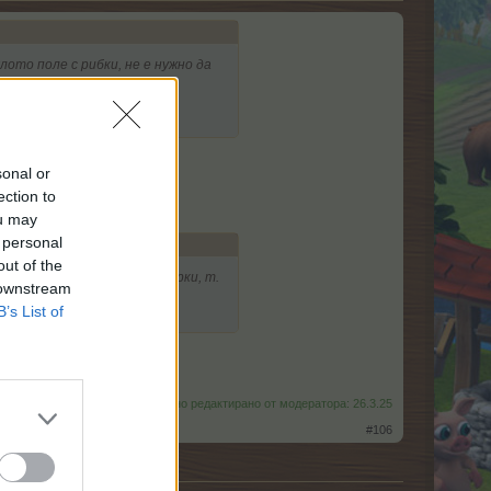
лото поле с рибки, не е нужно да
о 24.
sonal or
ection to
ou may
 personal
out of the
еш само всички външни фигурки, т.
 downstream
B’s List of
Последно редактирано от модератора:
26.3.25
#106