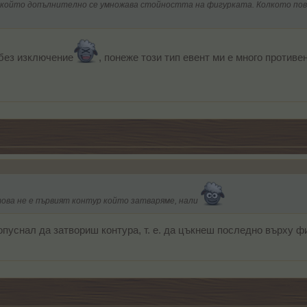
о който допълнително се умножава стойността на фигурката. Колкото пов
 без изключение
, понеже този тип евент ми е много противен
 това не е първият контур който затваряме, нали
пуснал да затвориш контура, т. е. да цъкнеш последно върху фиг