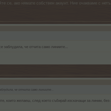
айте се, ако нямате собствен акаунт. Ние очакваме с н
е заблудила, че отчита само линиите...
аблудила, че отчита само линиите...
те, които желаеш, след което събирай изскачащи за линии, без