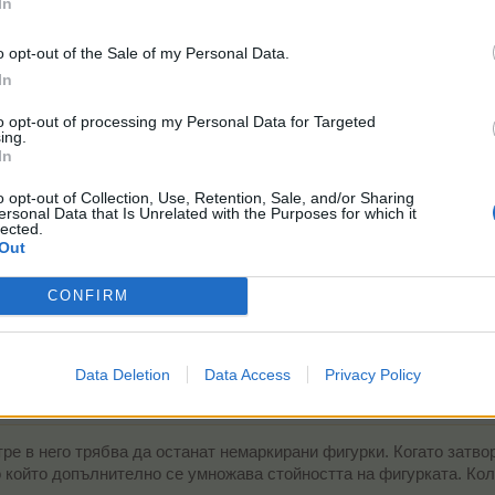
In
o opt-out of the Sale of my Personal Data.
ките си мислех че като са повече ще даде повече точки
In
to opt-out of processing my Personal Data for Targeted
 нещо подобно, затворих контура по периферията на макс и опре
ing.
 не му обърнах внимание. Може и бъг да е, знам ли...
In
o opt-out of Collection, Use, Retention, Sale, and/or Sharing
ersonal Data that Is Unrelated with the Purposes for which it
lected.
Out
CONFIRM
Data Deletion
Data Access
Privacy Policy
ките си мислех че като са повече ще даде повече точки
ътре в него трябва да останат немаркирани фигурки. Когато затв
о който допълнително се умножава стойността на фигурката. Кол