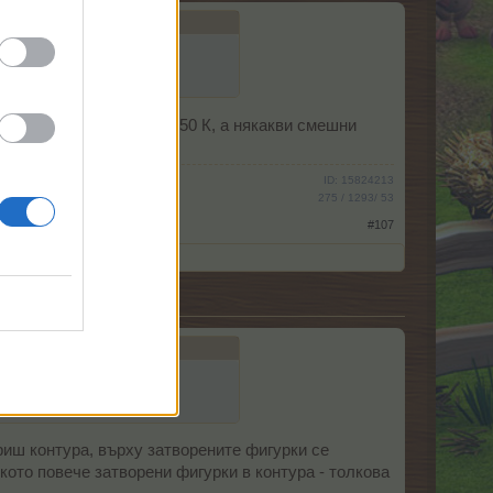
делено не ми отчете 40-50 К, а някакви смешни
ID: 15824213
275 / 1293/ 53
#107
ориш контура, върху затворените фигурки се
кото повече затворени фигурки в контура - толкова