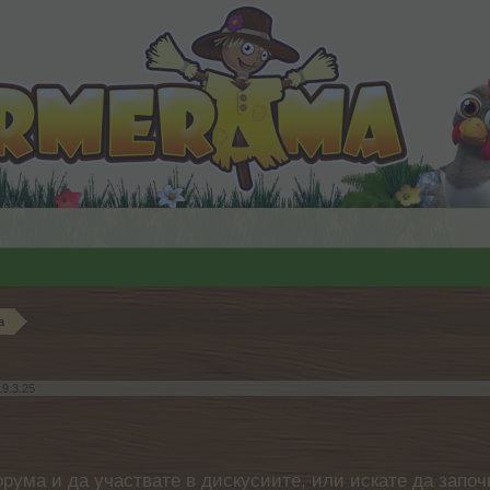
а
19.3.25
.
орума и да участвате в дискусиите, или искате да започ