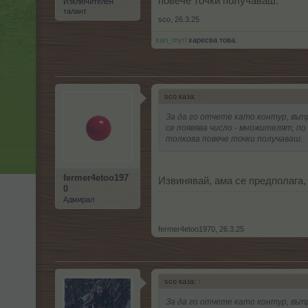
повече точки получаваш.
Изключителен
талант
sco
,
26.3.25
xari_myri
харесва това.
sco каза:
↑
За да го отчете като контур, въ
се появява число - множителят, п
толкова повече точки получаваш.
fermer4etoo197
Извинявай, ама се предполага,
0
Адмирал
fermer4etoo1970
,
26.3.25
sco каза:
↑
За да го отчете като контур, въ