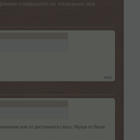
етърпение следващото ви посещение във
#101
 значение кое от растенията сееш. Муши го беше