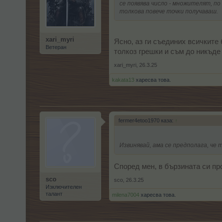
се появява число - множителят, п
толкова повече точки получаваш.
xari_myri
Ясно, аз ги съединих всичките
Ветеран
толкоз грешки и съм до никъде
xari_myri
,
26.3.25
kakata13
харесва това.
fermer4etoo1970 каза:
↑
Извинявай, ама се предполага, че
Според мен, в бързината си про
sco
sco
,
26.3.25
Изключителен
талант
milena7004
харесва това.