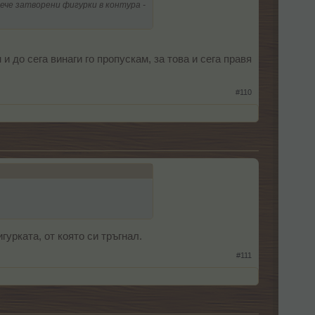
ече затворени фигурки в контура -
 и до сега винаги го пропускам, за това и сега правя
#110
урката, от която си тръгнал.
#111