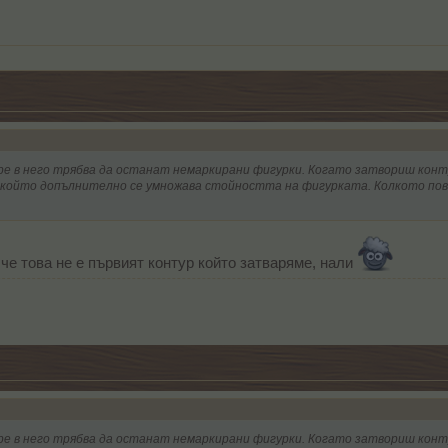
тре в него трябва да останат немаркирани фигурки. Когато затвориш конт
о който допълнително се умножава стойността на фигурката. Колкото пов
 че това не е първият контур който затваряме, нали
тре в него трябва да останат немаркирани фигурки. Когато затвориш конт