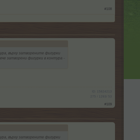
#108
ура, върху затворените фигурки
ече затворени фигурки в контура -
ID: 15824213
275 / 1293/ 53
#109
ура, върху затворените фигурки