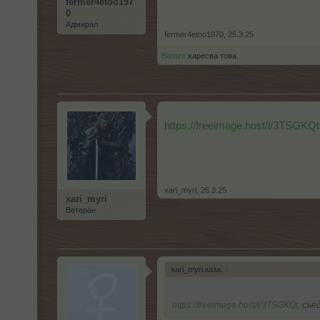
fermer4etoo197
0
Адмирал
fermer4etoo1970
,
25.3.25
Bamze
харесва това.
https://freeimage.host/i/3TSGKQt
xari_myri
,
26.3.25
xari_myri
Ветеран
xari_myri каза:
↑
https://freeimage.host/i/3TSGKQt
, съе