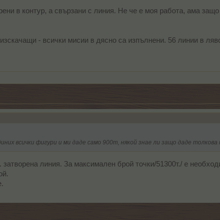
ени в контур, а свързани с линия. Не че е моя работа, ама защо
а изскачащи - всички мисии в дясно са изпълнени. 56 линии в ляв
диних всички фигури и ми даде само 900т, някой знае ли защо даде толкова
. затворена линия. За максимален брой точки/51300т./ е необхо
ой.
.