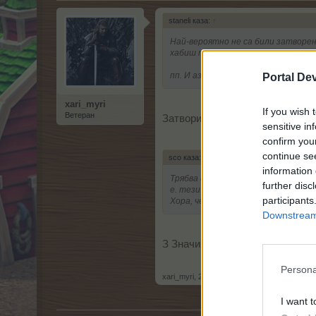
staneli каза:
↑
Най-вероятно не са били затворени
хабиш толкова ресурс.
пп. И аз от вчера играя само за из
Portal De
xari_myri
If you wish 
Ветеран
Затворих контура и нищо, а за
sensitive in
confirm you
continue se
sco каза:
↑
information 
Трябва да направиш контур, т.е. з
further disc
е. тези по периферията - 34 на бр
participants
Хора, четете FAQ-а и постовете.
Downstream 
З Значи грешката ми е че съм 
Persona
xari_myri
,
26.3.25
I want t