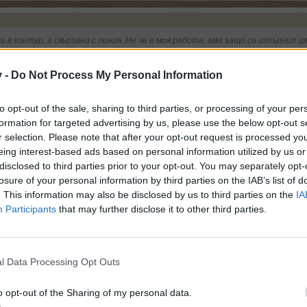
 в контур, а свързани с линия. Не че е моя работа, ама защо си изпълнил ця
скачащи - всички мисии в дясно са изпълнени. 56 линии в ляво, остават ми сам
v -
Do Not Process My Personal Information
to opt-out of the sale, sharing to third parties, or processing of your per
 рибките си мислех че като са повече ще даде повече точки
formation for targeted advertising by us, please use the below opt-out s
r selection. Please note that after your opt-out request is processed y
eing interest-based ads based on personal information utilized by us or
disclosed to third parties prior to your opt-out. You may separately opt-
атворена линия. За максимален брой точки/51300т./ е необходимо да свърж
losure of your personal information by third parties on the IAB’s list of
ой.
. This information may also be disclosed by us to third parties on the
IA
Participants
that may further disclose it to other third parties.
свързал всичките фигури ли
l Data Processing Opt Outs
o opt-out of the Sharing of my personal data.