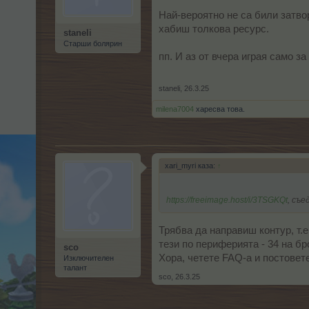
Най-вероятно не са били затвор
хабиш толкова ресурс.
staneli
Старши болярин
пп. И аз от вчера играя само з
staneli
,
26.3.25
milena7004
харесва това.
xari_myri каза:
↑
https://freeimage.host/i/3TSGKQt
, съе
Трябва да направиш контур, т.е
тези по периферията - 34 на бр
sco
Хора, четете FAQ-а и постовете
Изключителен
талант
sco
,
26.3.25