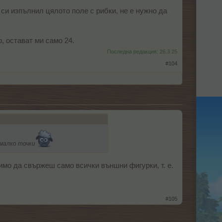
 си изпълнил цялото поле с рибки, не е нужно да
о, остават ми само 24.
Последна редакция:
26.3.25
#104
 малко точки
димо да свържеш само всички външни фигурки, т. е.
#105