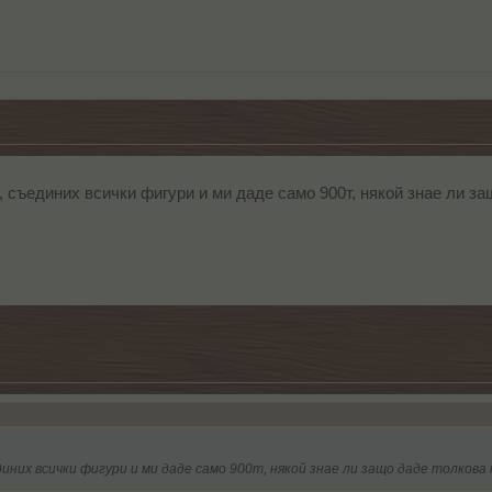
, съединих всички фигури и ми даде само 900т, някой знае ли з
диних всички фигури и ми даде само 900т, някой знае ли защо даде толкова