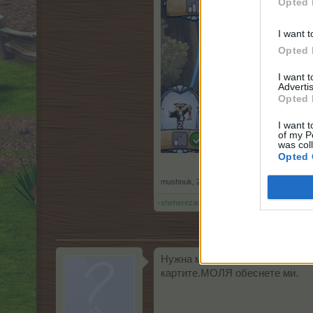
Opted 
I want t
Opted 
I want 
Advertis
Opted 
I want t
of my P
was col
Opted 
mushnuk
,
24.1.26
-sheherezada67-
,
mimi123123456
,
terazinni
Нужна мие помощ.Как да изигра
картите.МОЛЯ обеснете ми.