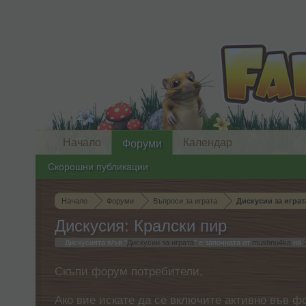
Начало
Календар
Форуми
Скорошни публикации
Начало
Форуми
Въпроси за играта
Дискусии за играт
Дискусия: Кралски пир
Дискусията в/ъв "
Дискусии за играта
" е започната от
mushnu4ka
на
Скъпи форум потребители,
Ако вие искате да се включите активно във ф