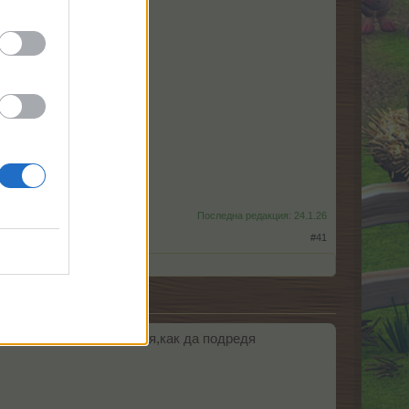
Последна редакция:
24.1.26
#41
влизал в казино и незная,как да подредя