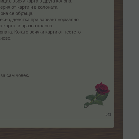
ица), върху карта в друга колона,
ерия от карти и в колоната
лона се обръща.
есно, девятка при вариант нормално
 карта, в празна колона.
рната. Когато всички карти от тестето
ново.
 за сам човек.
​
#43