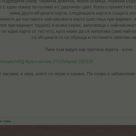
а подредени (напр. червена девятка, черна осмица, червена седм
е с един номер по-голяма и с различен цвят. Когато преместите с
няма други обърнати карти, следващата карта в същата ко
ожете да поставите най-високата карта (шестица при вариант л
поп при вариант трудно) и всяка серия, започваща с най-високата
 по една карта от тестето, като може да се използва само най-го
са обърнати то се обръща и тегленето започва на
Линк към видео как протича играта -
клик
.​
/threads/ЧРД-Кралски-пир.27325/#post-230115
 пасианс е игра, която се играе в казино. По-скоро е забавление
т това.