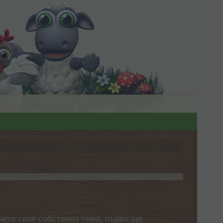
нете своя собствена тема, първо ще