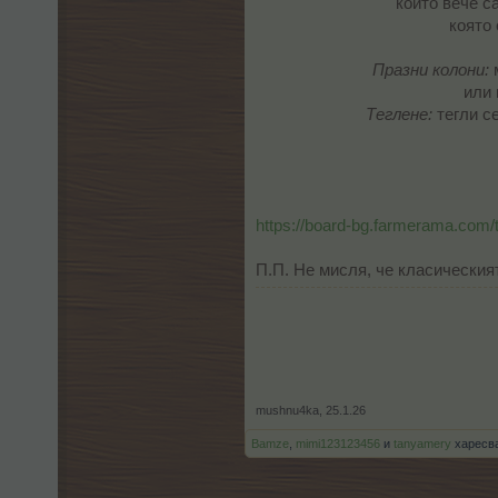
които вече с
която 
Празни колони:
м
или 
Теглене:
тегли се
https://board-bg.farmerama.com
П.П. Не мисля, че класическият
mushnu4ka
,
25.1.26
Bamze
,
mimi123123456
и
tanyamery
харесва