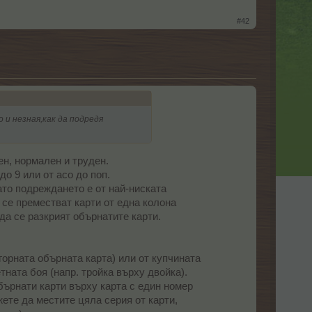
#42
 и незная,как да подредя
ен, нормален и труден.
до 9 или от асо до поп.
като подреждането е от най-ниската
 се преместват карти от една колона
да се разкрият обърнатите карти.​
горната обърната карта) или от купчината
тната боя (напр. тройка върху двойка).
бърнати карти върху карта с един номер
ете да местите цяла серия от карти,