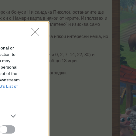
рски бонуси II и сандъка Пиколо), останалите ще
х си с Намери карта в някои от игрите. Използвах и
гато вече всичко е "разплетено" и изисква само
по-скоро - не. Не че няма някои интересни неща, но
sonal or
ection to
мането на реда (задачи 0, 2, 7, 14, 22, 30) и
ou may
 Фламбирана торта, т.е. общо 13 игри.
 personal
 за някакви примамливи наградки.
out of the
 downstream
B’s List of