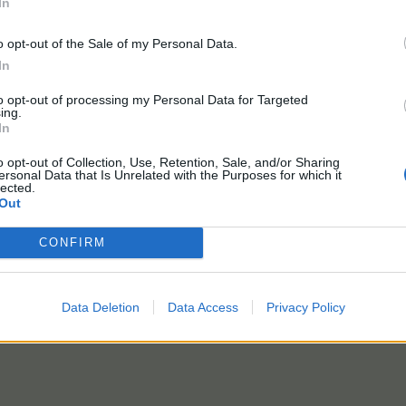
In
o opt-out of the Sale of my Personal Data.
In
to opt-out of processing my Personal Data for Targeted
ing.
In
o opt-out of Collection, Use, Retention, Sale, and/or Sharing
ersonal Data that Is Unrelated with the Purposes for which it
lected.
Out
CONFIRM
и
още 1 човек
харесват това.
Data Deletion
Data Access
Privacy Policy
я ,,трудно-асо/поп,,.Не се получава,растартирах играта.Не съм 