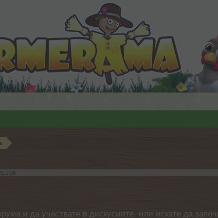
а
21.1.26
.
орума и да участвате в дискусиите, или искате да започ