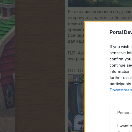
В тази лява половина на дърво
ги пропусна, за мен са безинте
левия бутон на мишката за по-б
преместванет им там. Изиграван
Portal De
Все още не съм решила дали ще 
дали ще намеря време, дали щ
If you wish 
sensitive in
П.П. Ако се изграе само за втор
confirm you
изиграването на играта за 8 мо
continue se
П.П. С още 4 игри взех и първи
information 
further disc
participants
Downstream 
Persona
I want t