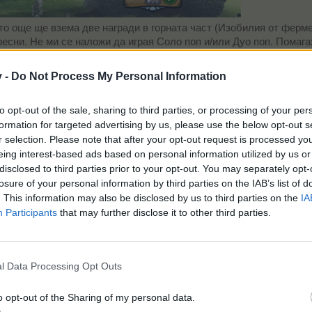
то още ще взема две награди в горната част (Изобилия от ферме
ресни. Не ми се наложи да играя Соло поп и/или Дуо поп. Помага
ързото преместване на картите върху асата в крайната фаза, ко
ето на тези 16 игри ми отне съвсем малко под 1 час.
v -
Do Not Process My Personal Information
играя за монети със звезда, т.е. дали искам нещо от магазина, 
е ми се играе още???
to opt-out of the sale, sharing to third parties, or processing of your per
formation for targeted advertising by us, please use the below opt-out s
ия ред, най-лесният начин според мен е нагоре по стъблото до взе
r selection. Please note that after your opt-out request is processed y
нети (задача 37) 7 пъти за вземането на Магьосник на кексчета и
eing interest-based ads based on personal information utilized by us or
я ред. Т.е. за двата реда общо 20 игри. Игрите оттук насетне са
disclosed to third parties prior to your opt-out. You may separately opt-
losure of your personal information by third parties on the IAB’s list of
. This information may also be disclosed by us to third parties on the
IA
Participants
that may further disclose it to other third parties.
l Data Processing Opt Outs
o opt-out of the Sharing of my personal data.