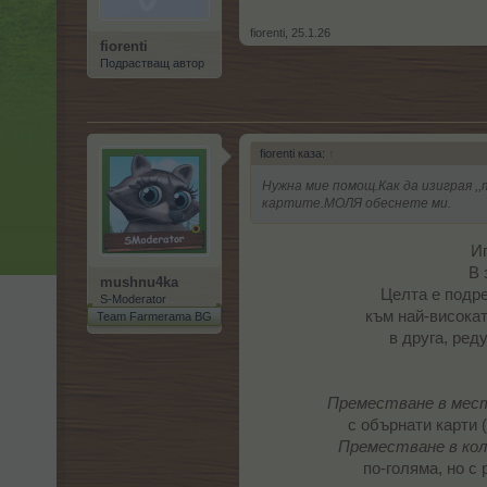
fiorenti
,
25.1.26
fiorenti
Подрастващ автор
fiorenti каза:
↑
Нужна мие помощ.Как да изиграя ,,
картите.МОЛЯ обеснете ми.
Иг
В 
mushnu4ka
Целта е подре
S-Moderator
към най-високат
Team Farmerama BG
в друга, ред
Преместване в мест
с обърнати карти 
Преместване в ко
по-голяма, но с