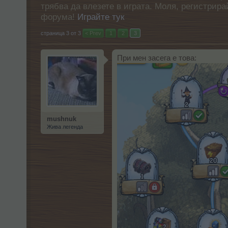
трябва да влезете в играта. Моля, регистрир
форума!
Играйте тук
страница 3 от 3
< Prev
1
2
3
При мен засега е това:
mushnuk
Жива легенда