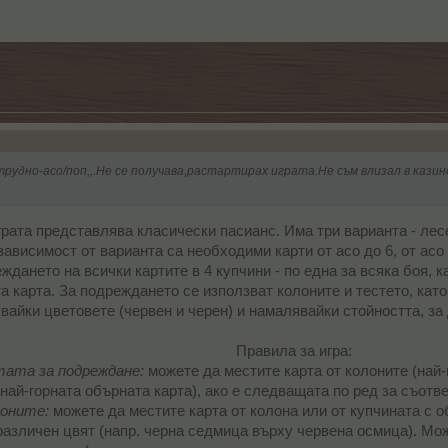
трудно-асо/поп,,.Не се получава,растартирах играта.Не съм влизал в казино
рата представлява класически пасианс. Има три варианта - лес
зависимост от варианта са необходими карти от асо до 6, от асо 
ждането на всички картите в 4 купчини - по една за всяка боя, 
а карта. За подреждането се използват колоните и тестето, като
увайки цветовете (червен и черен) и намалявайки стойността, за 
Правила за игра:
ата за подреждане:
можете да местите карта от колоните (най-
(най-горната обърната карта), ако е следващата по ред за съотве
лоните:
можете да местите карта от колона или от купчината с о
 различен цвят (напр. черна седмица върху червена осмица). Мож