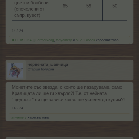
цветни бонбони
65​
59​
50​
(спечелени от
съпр. куест)
14.2.24
ПЕПЕЛЯШКА
,
[[Fermerkaa]]
,
tanyamery
и
още 1 човек
харесват това.
червената_шапчица
Старши болярин
Монетите със звезда, с които ще пазаруваме, само
Кралицата ли ще ги хвърля?! Т.е. от нейната
"щедрост" ли ще зависи какво ще успеем да купим?!
14.2.24
tanyamery
харесва това.