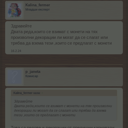
Kalina_fermer
Младши експерт
Здравейте
Двата реда,които се взимат с монети на тях
произволни декорации ли могат да се слагат или
трябва да взема тези ,които се предлагат с монети
16.2.24
p_janeta
Комисар
Kalina_fermer каза:
↑
Здравейте
Двата реда,които се взимат с монети на тях произволни
декорации ли могат да се слагат или трябва да взема
тези ,които се предлагат с монети
Това са редове и декорации от предишни карнавали.