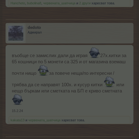
Hancheto
,
bubolina8
,
червената_шапчица
и
2 други
харесват това.
dedoto
Адмирал
въобще се замислих дали да играя
27х.китки за
65 кошници по 5 монети са 325 и от магазина вземаш
почти нищо
за повече неща/по интересни /
трябва да се направят 100х. и кусур китки
или
нещо бъркам или сметката на БП е криво сметната
15.2.24
kakata13
и
червената_шапчица
харесват това.