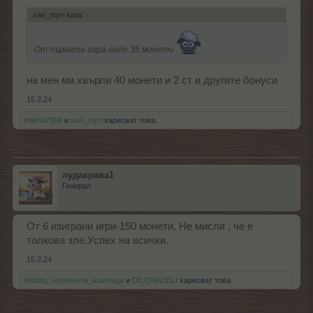
xari_myri каза:
↑
От първата игра даде 35 монети
на мен ми хвърли 40 монети и 2 ст и другите бонуси
15.2.24
milena7004
и
xari_myri
харесват това.
лудакрава1
Генерал
От 6 изиграни игри-150 монети, Не мисля , че е
толкова зле.Успех на всички.
15.2.24
dedoto
,
червената_шапчица
и
DILQNADELI
харесват това.