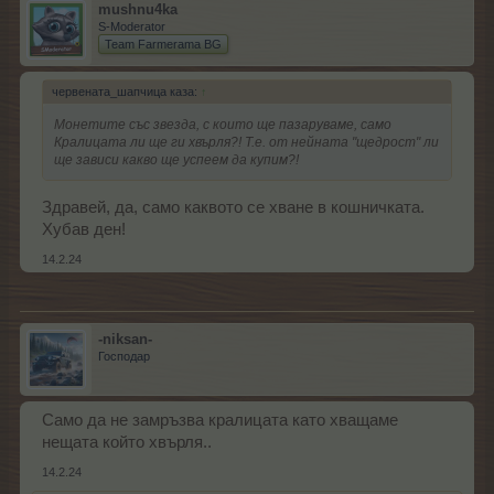
mushnu4ka
S-Moderator
Team Farmerama BG
червената_шапчица каза:
↑
Монетите със звезда, с които ще пазаруваме, само
Кралицата ли ще ги хвърля?! Т.е. от нейната "щедрост" ли
ще зависи какво ще успеем да купим?!
Здравей, да, само каквото се хване в кошничката.
Хубав ден!
14.2.24
-niksan-
Господар
Само да не замръзва кралицата като хващаме
нещата който хвърля..
14.2.24