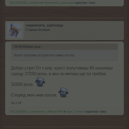
DILQNADELI
,
dedoto
и
червената_шапчица
харесват това.
червената_шапчица
Старши болярин
ПЕПЕЛЯШКА каза:
↑
Като гледам от куеста няма полза.
Добро утро! От съпр. куест получаваш 65 кошници
срещу 27250 роза, а ако ги мелиш ще ти трябва
32500 роза.
Според мен има полза.
16.2.24
DILQNADELI
,
tanyamery
,
milena7004
и
още 1 човек
харесват това.