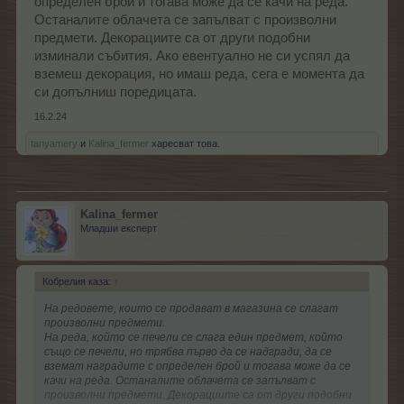
определен брой и тогава може да се качи на реда.
Останалите облачета се запълват с произволни
предмети. Декорациите са от други подобни
изминали събития. Ако евентуално не си успял да
вземеш декорация, но имаш реда, сега е момента да
си допълниш поредицата.
16.2.24
tanyamery
и
Kalina_fermer
харесват това.
Kalina_fermer
Младши експерт
Кобрелия каза:
↑
На редовете, които се продават в магазина се слагат
произволни предмети.
На реда, който се печели се слага един предмет, който
също се печели, но трябва първо да се надгради, да се
вземат наградите с определен брой и тогава може да се
качи на реда. Останалите облачета се запълват с
произволни предмети. Декорациите са от други подобни