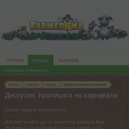
Начало
Календар
Форуми
Скорошни публикации
Начало
Форуми
Архив
Архив на всичко останало
Дискусия: Кралицата на карнавала
Скъпи форум потребители,
Ако вие искате да се включите активно във
форума и да участвате в дискусиите, или