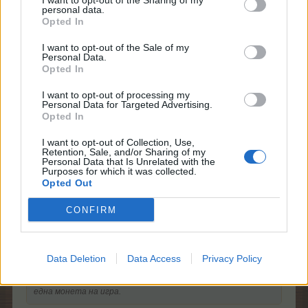
I want to opt-out of the Sharing of my
15.2.24
personal data.
Opted In
I want to opt-out of the Sale of my
xari_myri
Personal Data.
Ветеран
Opted In
I want to opt-out of processing my
Personal Data for Targeted Advertising.
От първата игра даде 35 монети
Opted In
15.2.24
I want to opt-out of Collection, Use,
Retention, Sale, and/or Sharing of my
milena7004
и
mimi123123456
харесват това.
Personal Data that Is Unrelated with the
Purposes for which it was collected.
Opted Out
nasko9898
CONFIRM
Подрастващ автор
Data Deletion
Data Access
Privacy Policy
milena7004 каза:
↑
Остава да се надяваме,че кралицата ще хвърля повече от
една монета на игра.