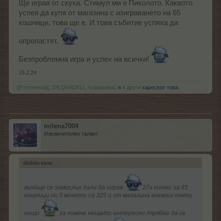
Ще играя от скука. Стимул ми е Пиколото. Каквото
успея да купя от магазина с изиграването на 65
кошници, това ще е. И това събитие успяха да
опропастят.
Безпроблемна игра и успех на всички!
15.2.24
[[Fermerkaa]]
,
DILQNADELI
,
лудакрава1
и
4 други
харесват това.
milena7004
Изключителен талант
dedoto каза:
↑
въобще се замислих дали да играя
27х.китки за 65
кошници по 5 монети са 325 и от магазина вземаш почти
нищо
за повече неща/по интересни /трябва да се