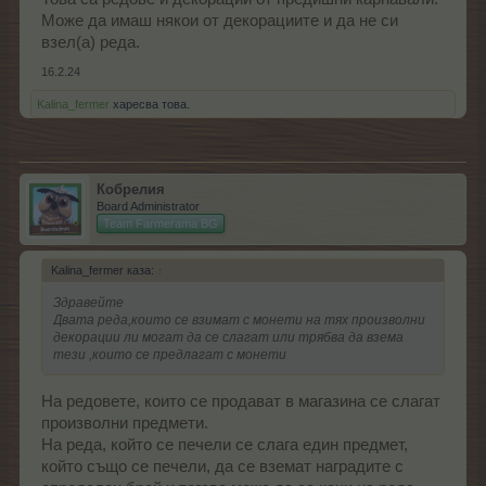
Може да имаш някои от декорациите и да не си
взел(а) реда.
16.2.24
Kalina_fermer
харесва това.
Кобрелия
Board Administrator
Team Farmerama BG
Kalina_fermer каза:
↑
Здравейте
Двата реда,които се взимат с монети на тях произволни
декорации ли могат да се слагат или трябва да взема
тези ,които се предлагат с монети
На редовете, които се продават в магазина се слагат
произволни предмети.
На реда, който се печели се слага един предмет,
който също се печели, да се вземат наградите с