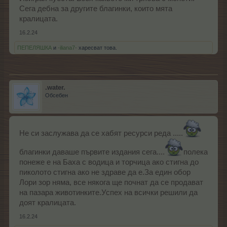
Сега дебна за другите благинки, които мята
кралицата.
16.2.24
ПЕПЕЛЯШКА
и
-iliana7-
харесват това.
.water.
Обсебен
Не си заслужава да се хабят ресурси реда .....
благинки даваше първите издания сега....
полека
понеже е на Баха с водица и торчица ако стигна до
пиколото стигна ако не здраве да е.За един обор
Лори зор няма, все някога ще почнат да се продават
на пазара животинките.Успех на всички решили да
доят кралицата.
16.2.24