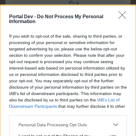
направят 100х. и кусур китки
или нещо бъркам или
Portal Dev -
Do Not Process My Personal
Click to expand...
сметката на БП е криво сметната
Information
Остава да се надяваме,че кралицата ще хвърля
повече от една монета на игра.
If you wish to opt-out of the sale, sharing to third parties, or
15.2.24
processing of your personal or sensitive information for
targeted advertising by us, please use the below opt-out
shiky
,
DILQNADELI
,
червената_шапчица
и
още 1 човек
харесват това.
section to confirm your selection. Please note that after your
opt-out request is processed you may continue seeing
interest-based ads based on personal information utilized by
us or personal information disclosed to third parties prior to
.water.
Обсебен
your opt-out. You may separately opt-out of the further
disclosure of your personal information by third parties on the
IAB’s list of downstream participants. This information may
milena7004 каза:
↑
also be disclosed by us to third parties on the
IAB’s List of
Downstream Participants
that may further disclose it to other
Остава да се надяваме,че кралицата ще хвърля повече от
една монета на игра.
third parties.
Personal Data Processing Opt Outs