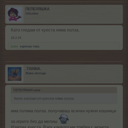
ПЕПЕЛЯШКА
Обсебен
Като гледам от куеста няма полза.
16.2.24
.water.
харесва това.
.TAINNA.
Жива легенда
ПЕПЕЛЯШКА каза:
↑
Като гледам от куеста няма полза.
има голяма полза. получаваш всички нужни кошници
за игрите без да мелиш
Изиграх куеста. Взех каквото ми трябва с монети.