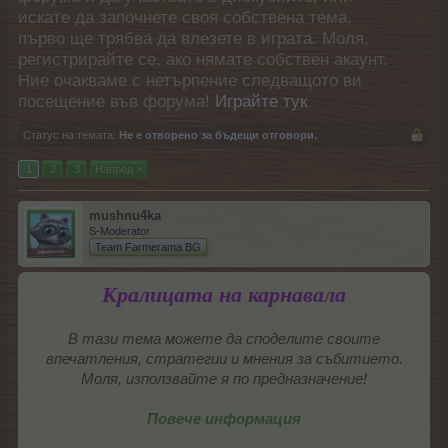
искате да започнете своя собствена тема,
първо ще трябва да влезете в играта. Моля,
регистрирайте се, ако нямате собствен акаунт.
Ние очакваме с нетърпение следващото ви
посещение във форума!
Играйте тук
Статус на темата:
Не е отворено за бъдещи отговори.
1
2
3
Напред >
mushnu4ka
S-Moderator
Team Farmerama BG
Кралицата на карнавала
В тази тема можете да споделите своите
впечатления, стратегии и мнения за събитието.
Моля, използвайте я по предназначение!
Повече информация