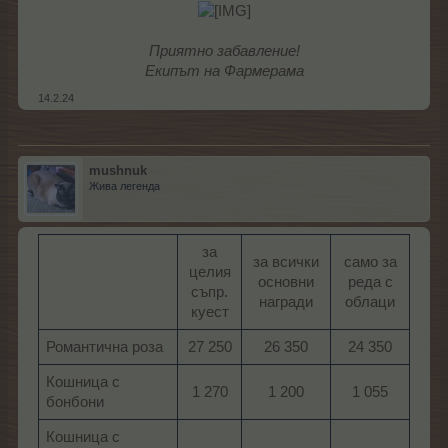
Приятно забавление!
Екипът на Фармерама
14.2.24
mushnuk
Жива легенда
за
за всички
само за
целия
основни
реда с
съпр.
награди​
облаци​
куест​
Романтична роза
27 250​
26 350​
24 350​
Кошница с
1 270​
1 200​
1 055​
бонбони
Кошница с