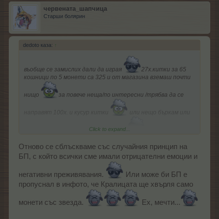
червената_шапчица
Старши болярин
dedoto каза:
↑
въобще се замислих дали да играя
27х.китки за 65
кошници по 5 монети са 325 и от магазина вземаш почти
нищо
за повече неща/по интересни /трябва да се
направят 100х. и кусур китки
или нещо бъркам или
Click to expand...
сметката на БП е криво сметната
Отново се сблъскваме със случайния принцип на
БП, с който всички сме имали отрицателни емоции и
негативни преживявания.
Или може би БП е
пропуснал в инфото, че Кралицата ще хвърля само
монети със звезда.
Ех, мечти...