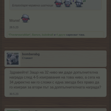
Благодаря червена шапчице
Моля!
28.5.23
*ПчеличкатаМая*
,
Bamze
,
bubolina8
и
4 други
харесват това.
bomberabg
Стажант
Здравейте! Защо на 32 ниво ми даде допълнителна
награда след 4-5 изигравания на това ниво, а сега на
34 директно ми го сложи с една звезда без право да
го изиграя за втори път за доппълнителната награда?
30.5.23