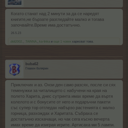
Когато станат над 2 минути за да се наредят
книгите,не бързате разгледайте малко и тогава
започвайте.Време има достатъчно.
26.5.23
.didi2002.
,
.TAINNA.
,
ka-linka
и
още 1 човек
харесват това.
buba62
Главен болярин
Приключих и аз. Онзи ден само разсях, после си сях
теменужки за читалището с набучени на края на
полето Харита, днес сутринта имах време да въртя
колелото и с бонусите от него и подаръчни пакети
със супер тор отгледах набързо растенията с малко
горница, разхождах и Харитата. Събраха се
достатъчно изскачащи, но чак сега късно вечерта
имах време да изиграя игрите. Артисаха ми 5 лампи.