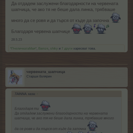
Да отдадем заслужени благодарности на червената
шапчица, че ако тя не беше дала линка, трябваше
много да се ровя и да търся от къде да започна
Благодаря червена шапчице
28.5.23
*ПчеличкатаМая*
,
Bamze
,
shiky
и
7 други
харесват това.
червената_шапчица
Старши болярин
.TAINNA. каза:
↑
Благодаря ти
Да отдадем заслужени благодарности на червената
шапчица, че ако тя не беше дала линка, трябваше много
да се ровя и да търся от къде да започна