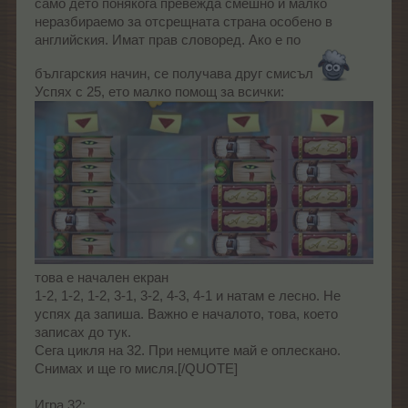
само дето понякога превежда смешно и малко
неразбираемо за отсрещната страна особено в
английския. Имат прав словоред. Ако е по
българския начин, се получава друг смисъл
Успях с 25, ето малко помощ за всички:
това е начален екран
1-2, 1-2, 1-2, 3-1, 3-2, 4-3, 4-1 и натам е лесно. Не
успях да запиша. Важно е началото, това, което
записах до тук.
Сега цикля на 32. При немците май е оплескано.
Снимах и ще го мисля.[/QUOTE]
Игра 32: