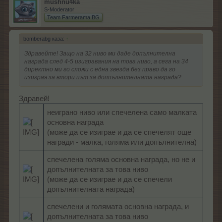
mushnu4ka
S-Moderator
Team Farmerama BG
bomberabg каза:
↑
Здравейте! Защо на 32 ниво ми даде допълнителна
награда след 4-5 изигравания на това ниво, а сега на 34
директно ми го сложи с една звезда без право да го
изиграя за втори път за доппълнителната награда?
Здравей!
неиграно ниво или спечелена само малката
основна награда
(може да се изиграе и да се спечелят още
награди - малка, голяма или допълнителна)
спечелена голяма основна награда, но не и
допълнителната за това ниво
(може да се изиграе и да се спечели
допълнителната награда)
спечелени и голямата основна награда, и
допълнителната за това ниво