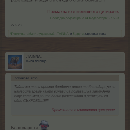
разглеждат и редят,ти си едно СЪКРОВИЩЕ!!!
Премахнато е излишното цитиране.
Последно редактирано от модератора:
27.5.23
27.5.23
*ПчеличкатаМая*
,
лудакрава1
,
.TAINNA.
и
5 други
харесват това.
.TAINNA.
Жива легенда
-helixme4o- каза:
↑
Тайничка,ти си просто бонбонче,много ти благодаря,че си
намерила време както винаги да помагаш на заблудени
овце като мен,които бавно разглеждат и редят,ти си
едно СЪКРОВИЩЕ!!!
Премахнато е излишното цитиране.
Благодаря ти