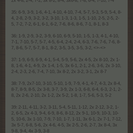
2x 4-8, 2-4, 7-2, 3x 8-2, 8-4, 3x6-8, 7-8, 6-4, 7-10, 7-4
35: 6-9, 3-9, 1-6, 4-1, 4-10, 4-10, 7-4, 5-7, 5-3, 5-9, 5-4, 8-
4, 2-8, 2-9, 3-2, 3-2, 3-10, 1-3, 1-3, 1-5, 1-10, 2-5, 2-5, 2-
5, 7-2, 7-2, 6-1, 6-1, 6-2, 7-6, 8-6, 8-6, 7-1, 8-1, 8-3
36: 1-9, 2-9, 3-2, 3-9, 6-10, 6-9, 5-10, 1-5, 1-3, 4-1, 4-10,
7-1, 7-10, 5-7, 5-7, 4-5, 6-4, 2-4, 2-4, 6-3, 7-6, 7-6, 7-6, 8-
7, 8-6, 5-7, 5-7, 8-1, 8-2, 3-5, 3-5, 3-5, 3-2, <>-<>
37: 1-9, 6-9, 6-9, 4-1, 5-4, 5-9, 5-6, 2x 4-5, 2x 8-10, 2x 1-
8, 1-6, 4-1, 4-9, 2x 1-4, 1-5, 3x 6-1, 2-1, 2-6, 3-6, 2x 3-10,
2-4, 2-3, 2-6, 7-4, 7-10, 3x 8-2, 2x 3-2, 3-1, 2x 8-7
38: 7-9, 2x7-10, 3-10, 5-10, 1-9, 7-9, 4-1, 4-7, 4-3, 2x 8-4,
8-7, 8-9, 8-5, 2x 3-8, 3-7, 3-9, 2x 1-3, 6-8, 6-4, 6-3, 2-1, 2-
8, 2x 2-6, 2-10, 2x 1-2, 2x 5-2, 1-8, 1-7, 5-6, 5-3, 5-2
39: 2-11, 4-11, 3-2, 3-11, 5-4, 5-11, 1-12, 2x 2-12, 3-2, 1-
2, 6-5, 2x 4-3, 9-4, 6-9, 8-6, 8-12, 2x 9-1, 10-9, 10-3, 10-
5, 10-6, 3x 1-10, 7-9, 7-10, 1-7, 1-11, 3x 6-1, 2x 7-1, 7-12,
3x 5-7, 6-8, 5-6, 2x 4-6, 4-5, 3x 2-5, 2-6, 2-7, 3x 8-4, 3x
9-8, 9-4, 4x 3-9, 3-8