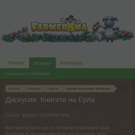
Начало
Календар
Форуми
Скорошни публикации
Начало
Форуми
Архив
Архив на всичко останало
Дискусия: Книгите на Ерла
Скъпи форум потребители,
Ако вие искате да се включите активно във
форума и да участвате в дискусиите, или