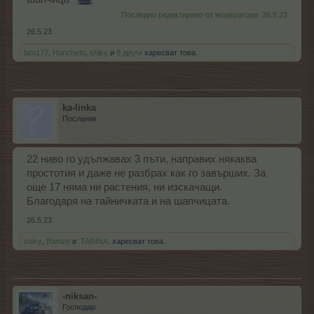
Последно редактирано от модератора:
26.5.23
26.5.23
bim177
,
Hancheto
,
shiky
и
8 други
харесват това.
ka-linka
Посланик
22 ниво го удължавах 3 пъти, направих някаква
простотия и даже не разбрах как го завърших. За
още 17 няма ни растения, ни изскачащи.
Благодаря на тайничката и на шапчицата.
26.5.23
shiky
,
Bamze
и
.TAINNA.
харесват това.
-niksan-
Господар