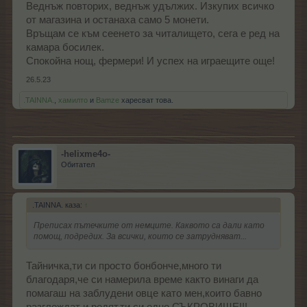
Веднъж повторих, веднъж удължих. Изкупих всичко
от магазина и останаха само 5 монети.
Връщам се към сеенето за читалището, сега е ред на
камара босилек.
Спокойна нощ, фермери! И успех на играещите още!
26.5.23
.TAINNA.
,
хамилто
и
Bamze
харесват това.
-helixme4o-
Обитател
.TAINNA. каза:
↑
Преписах пътечките от немците. Каквото са дали като
помощ, подредих. За всички, които се затрудняват...
Тайничка,ти си просто бонбонче,много ти
благодаря,че си намерила време както винаги да
помагаш на заблудени овце като мен,които бавно