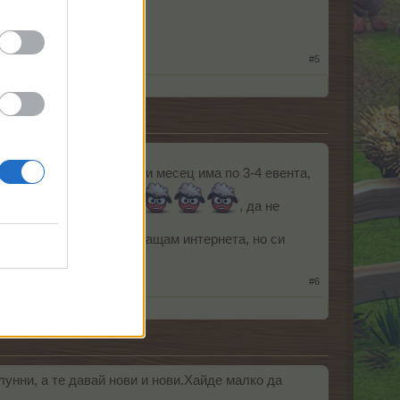
#5
, не стига, че всеки месец има по 3-4 евента,
-3 евента едновременно
, да не
на да забравям да си плащам интернета, но си
#6
унни, а те давай нови и нови.Хайде малко да