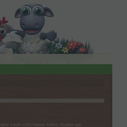
нете своя собствена тема, първо ще