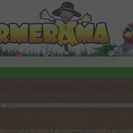
я
на
1.2.18
.
орума и да участвате в дискусиите, или искате да започ