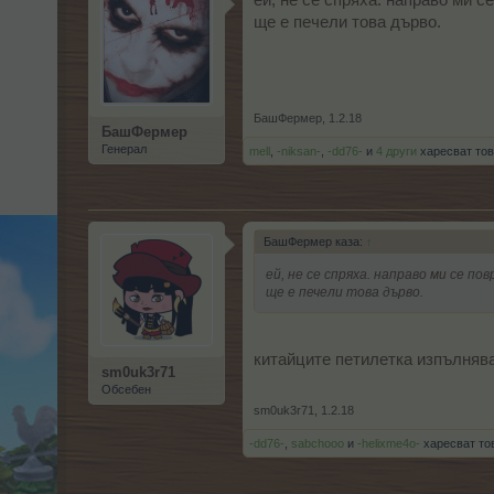
ей, не се спряха. направо ми с
ще е печели това дърво.
БашФермер
,
1.2.18
БашФермер
Генерал
mell
,
-niksan-
,
-dd76-
и
4 други
харесват тов
БашФермер каза:
↑
ей, не се спряха. направо ми се по
ще е печели това дърво.
китайците петилетка изпълняв
sm0uk3r71
Обсебен
sm0uk3r71
,
1.2.18
-dd76-
,
sabchooo
и
-helixme4o-
харесват то