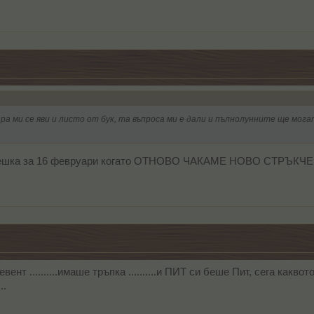
ара ми се яви и листо от бук, та въпроса ми е дали и пълнолунните ще мога
 грешка за 16 февруари когато ОТНОВО ЧАКАМЕ НОВО СТРЪКЧЕ и 
ент ..........имаше тръпка ..........и ПИТ си беше Пит, сега какво
..