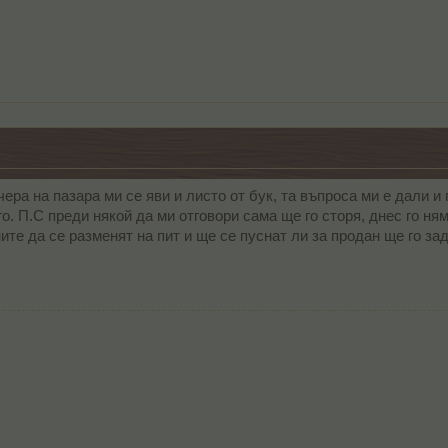
чера на пазара ми се яви и листо от бук, та въпроса ми е дали 
го. П.С преди някой да ми отговори сама ще го сторя, днес го ня
ите да се разменят на пит и ще се пуснат ли за продан ще го за