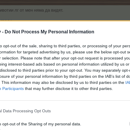
вотии лг от мен няма да видят.
гради.
едовършени страховити. Идва ми в повече.
v -
Do Not Process My Personal Information
to opt-out of the sale, sharing to third parties, or processing of your per
сват това.
formation for targeted advertising by us, please use the below opt-out s
r selection. Please note that after your opt-out request is processed y
eing interest-based ads based on personal information utilized by us or
disclosed to third parties prior to your opt-out. You may separately opt-
losure of your personal information by third parties on the IAB’s list of
. This information may also be disclosed by us to third parties on the
IA
Participants
that may further disclose it to other third parties.
т
ало сините пишете им на тез да са запрат малко
l Data Processing Opt Outs
„Колелата на справедливостта мелят бавно, но смилат сит
– Сун Дзъ
„Човек трябва да бъде достатъчно голям, за да признае грешки
o opt-out of the Sharing of my personal data.
достатъчно умен, за да спечели от тях,