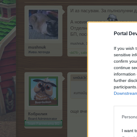
И аз пасувам. За пълнолунни ди
А новият куест е
откъм на
Отделно си имам достатъчно н
Portal De
БП, поспрете се.
mushnuk
,
1.2.18
mushnuk
If you wish 
Жива легенда
-dd76-
,
sabchooo
,
milena7004
и
2 други
харе
sensitive in
confirm you
continue se
information 
sm0uk3r71 каза:
↑
further disc
participants
Downstream 
китайците петилетка изпълнява
още вчера.
Кобрелия
Persona
Board Administrator
Team Farmerama BG
I want t