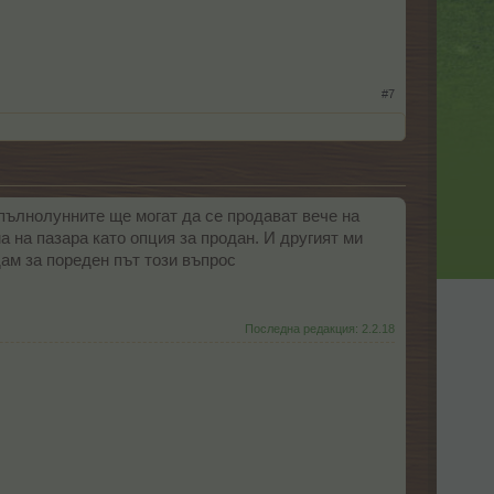
#7
и пълнолунните ще могат да се продават вече на
ма на пазара като опция за продан. И другият ми
дам за пореден път този въпрос
Последна редакция:
2.2.18