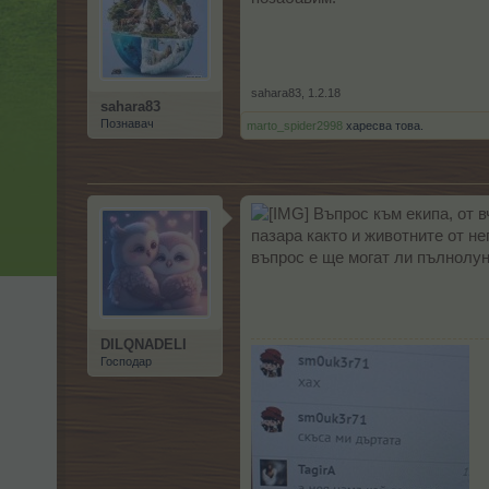
sahara83
,
1.2.18
sahara83
Познавач
marto_spider2998
харесва това.
Въпрос към екипа, от в
пазара както и животните от не
въпрос е ще могат ли пълнолун
DILQNADELI
Господар