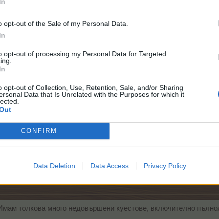
In
и достатъчно силен, за да ги поправи.“
– Джон Максуел
Summer wine...
o opt-out of the Sale of my Personal Data.
In
век
харесват това.
to opt-out of processing my Personal Data for Targeted
ing.
In
o opt-out of Collection, Use, Retention, Sale, and/or Sharing
ersonal Data that Is Unrelated with the Purposes for which it
а толкова много
, сега тичам на няколко работи
lected.
Out
в читалището с безобразен брой растения и животни, ами и по 2
CONFIRM
и във фермите, СТИГА ДЕ и ние сме хора
, ще започ
А, ХОРА, НЕ КУПУВАЙТЕ!!!
Data Deletion
Data Access
Privacy Policy
!Имам толкова много недовършени куестове, включително пълнол