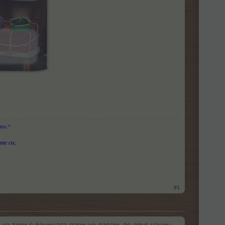
но.“
те си,
#1