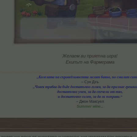
Желаем ви приятна игра!
Екипът на Фармерама
„Колелата на справедливостта мелят бавно, но смилат сит
– Сун Дзъ
„Човек трябва да бъде достатъчно голям, за да признае грешки
достатъчно умен, за да спечели от тях,
и достатъчно силен, за да ги поправи.“
– Джон Максуел
Summer wine...