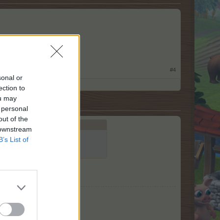
#4
sonal or
ection to
ou may
 personal
out of the
 downstream
B’s List of
но.“
те си,