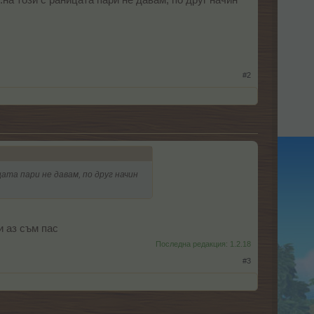
.на този с раницата пари не давам, по друг начин
#2
цата пари не давам, по друг начин
и аз съм пас
Последна редакция:
1.2.18
#3