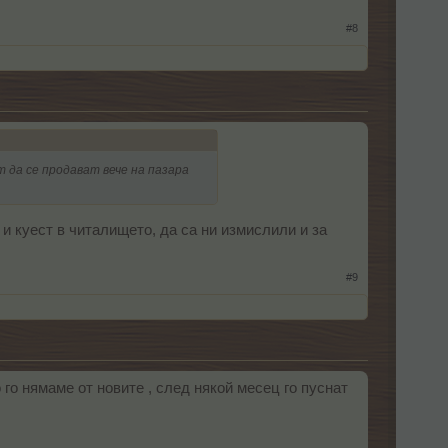
#8
т да се продават вече на пазара
куест в читалището, да са ни измислили и за
#9
то го нямаме от новите , след някой месец го пуснат