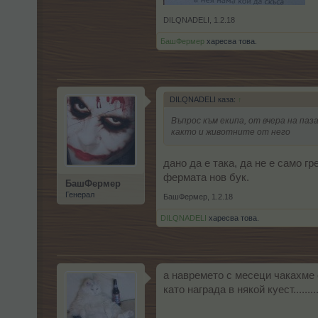
DILQNADELI
,
1.2.18
БашФермер
харесва това.
DILQNADELI каза:
↑
Въпрос към екипа, от вчера на паз
както и животните от него
дано да е така, да не е само
фермата нов бук.
БашФермер
Генерал
БашФермер
,
1.2.18
DILQNADELI
харесва това.
а навремето с месеци чакахме ев
като награда в някой куест.........