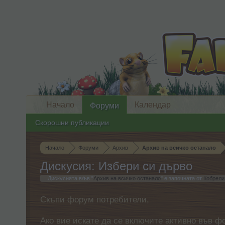
Начало
Календар
Форуми
Скорошни публикации
Начало
Форуми
Архив
Архив на всичко останало
Дискусия: Избери си дърво
Дискусията в/ъв "
Архив на всичко останало
" е започната от
Кобрели
Скъпи форум потребители,
Ако вие искате да се включите активно във ф