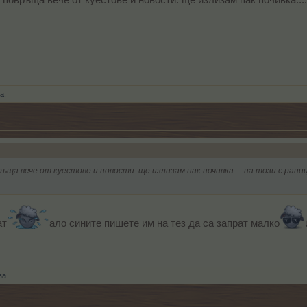
е повръща вече от куестове и новости. ще излизам пак почивка....
а.
връща вече от куестове и новости. ще излизам пак почивка.....на този с рани
ат
ало сините пишете им на тез да са запрат малко
ва.