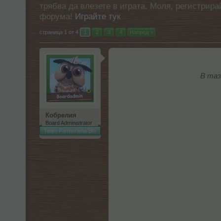
трябва да влезете в играта. Моля, регистрир
форума!
Играйте тук
страница 1 от 4
1
2
3
4
Напред >
В таз
Кобрелия
Board Administrator
Team Farmerama BG