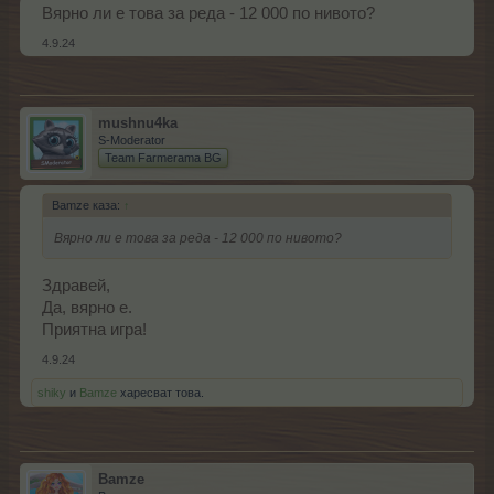
Вярно ли е това за реда - 12 000 по нивото?
4.9.24
mushnu4ka
S-Moderator
Team Farmerama BG
Bamze каза:
↑
Вярно ли е това за реда - 12 000 по нивото?
Здравей,
Да, вярно е.
Приятна игра!
4.9.24
shiky
и
Bamze
харесват това.
Bamze