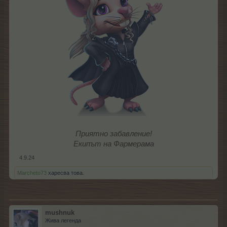
Приятно забавление!
Екипът на Фармерама
4.9.24
Marcheto73
харесва това.
mushnuk
Жива легенда