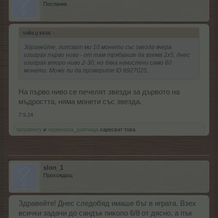
Посланик
valia.g каза:
↑
Здравейте, липсват ми 10 монети със звезда вчера
изиграх първо ниво - от там трябваше да взема 2х5, днес
изиграх второ ниво 2-30, но бяха начислени само 60
монети. Може ли да проверите ID 6927025.
На първо ниво се печелят звезди за дървото на
мъдростта, няма монети със звезда.
7.9.24
tanyamery
и
червената_шапчица
харесват това.
slon_1
Прохождащ
Здравейте! Днес следобяд имаше бъг в играта. Взех
всички задачи до сандък пиколо 6/8 от дясно, а пък