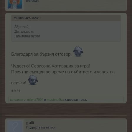
Ветеран
mushnu4ka каза:
↑
Здравей,
Да, вярно е.
Приятна игра!
Благодаря за бързия отговор!
Чудесно! Сериозна мотивация за игра!
Приятни емоции по време на събитието и успех на
всички!
4.9.24
tanyamery
,
milena7004
и
mushnu4ka
харесват това.
gu6i
Подрастващ автор