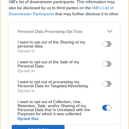
IAB’s list of downstream participants. This information may
Усмихнат ден!
also be disclosed by us to third parties on the
IAB’s List of
6.9.24
Downstream Participants
that may further disclose it to other
third parties.
-sheherezada67-
и
DILQNADELI
харесват това.
Personal Data Processing Opt Outs
I want to opt-out of the Sharing of my
Bamze
personal data.
Ветеран
Opted In
I want to opt-out of the Sale of my
Привет, имам един въпрос - може ли да се изиграе и
Personal Data.
третия стил кули от сирена, след като са завършени
Opted In
другите два стила?
I want to opt-out of processing my
7.9.24
Personal Data for Targeted Advertising.
Opted In
-sheherezada67-
харесва това.
I want to opt-out of Collection, Use,
Retention, Sale, and/or Sharing of my
Personal Data that Is Unrelated with the
Purposes for which it was collected.
mushnu4ka
Opted Out
S-Moderator
Team Farmerama BG