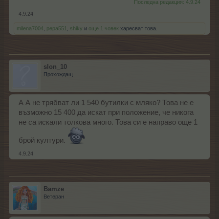
Последна редакция:
4.9.24
4.9.24
milena7004
,
pepa551
,
shiky
и
още 1 човек
харесват това.
slon_10
Прохождащ
А А не трябват ли 1 540 бутилки с мляко? Това не е
възможно 15 400 да искат при положение, че никога
не са искали толкова много. Това си е направо още 1
брой култури.
4.9.24
Bamze
Ветеран