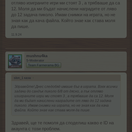
отляво изиграните игри ми стоят 3 , а трябваше да са
12. Моля да ми бъдат начислени наградите от ляво
до 12 задача пиколо. Имам снимки на играта, но не
зная как да кача файла. Който знае как става моля
да пише.
11.9.24
mushnu4ka
S-Moderator
Team Farmerama BG
slon_1 каза:
↑
Здравейте! Днес следобяд имаше бъг в играта. Взех всички
задачи до сандък пиколо 6/8 от дясно, а пък отляво
изиграните игри ми стоят 3 , а трябваше да са 12. Моля
да ми бъдат начислени наградите от ляво до 12 задача
пиколо. Имам снимки на играта, но не зная как да кача
файла. Който знае как става моля да пише.
Здравей, ще те помоля да споделиш какво е ID на
акаунта с този проблем.