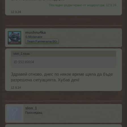
Последно редактирано от модератора:
12.9.24
12.9.24
mushnu4ka
S-Moderator
Team Farmerama BG
slon_1 каза:
↑
ID 55130604
Здравей отново, днес по някое време щяла да бъде
разрешена ситуацията. Хубав ден!
12.9.24
slon_1
Прохождащ