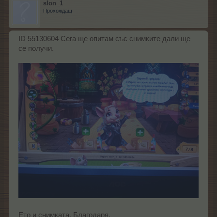
slon_1
Прохождащ
ID 55130604 Сега ще опитам със снимките дали ще
се получи.
Ето и снимката. Благодаря.