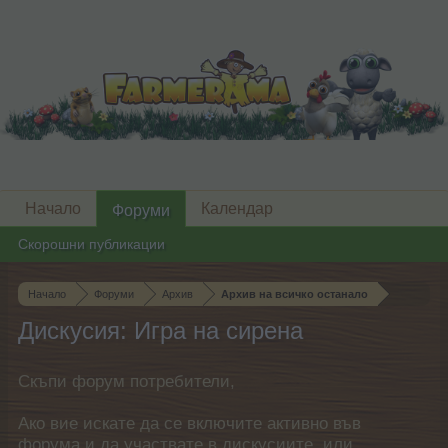
Начало
Календар
Форуми
Скорошни публикации
Начало
Форуми
Архив
Архив на всичко останало
Дискусия: Игра на сирена
Скъпи форум потребители,
Ако вие искате да се включите активно във
форума и да участвате в дискусиите, или