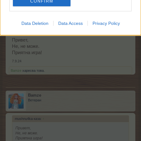
CONFIRM
Bamze каза:
↑
Привет, имам един въпрос - може ли да се изиграе и
третия стил кули от сирена, след като са завършени
Data Deletion
Data Access
Privacy Policy
другите два стила?
Привет,
Не, не може.
Приятна игра!
7.9.24
Bamze
харесва това.
Bamze
Ветеран
mushnu4ka каза:
↑
Привет,
Не, не може.
Приятна игра!