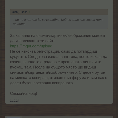
slon_1 каза:
↑
...но не зная как да кача файла. Който знае как става моля
да пише.
За качване на снимки/картинки/изображения можеш
да използваш този сайт:
https://imgur.com/upload
Не се изисква регистрация, само да потвърдиш
кукутата. След това извлачваш това, което искаш да
качиш, в полето оградено с прекъсната линия и го
пускаш там. После на същото място ще видиш
снимката/картинката/изображението. С десен бутон
на мишката копираш, отиваш във форума и там пак с
десен бутон поставящ копираното.
Спокойна нощ!
11.9.24