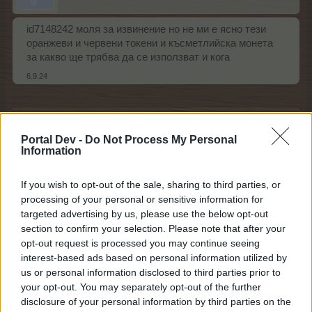
id7148242 моля за извинение но не ми е ясно тези
оранжеви и червени токени и късметлийска монета
за какво ще трябва да се използват и кога
6.9.24
червената_шапчица
Старши болярин
Portal Dev -
Do Not Process My Personal
Information
gu6i каза:
↑
If you wish to opt-out of the sale, sharing to third parties, or
processing of your personal or sensitive information for
id7148242 моля за извинение но не ми е ясно тези
оранжеви и червени токени и късметлийска монета за
targeted advertising by us, please use the below opt-out
какво ще трябва да се използват и кога
section to confirm your selection. Please note that after your
opt-out request is processed you may continue seeing
Здравей!
interest-based ads based on personal information utilized by
Надникни тук:
us or personal information disclosed to third parties prior to
https://board-bg.farmerama.com/threads/Албум-със-
your opt-out. You may separately opt-out of the further
стикери-в-процес-на-изграждане.25528/#post-221510
disclosure of your personal information by third parties on the