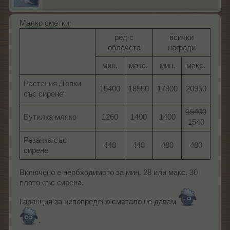
Малко сметки:
ред с
всички
облачета​
награди​
.
мин.​
макс.​
мин.​
макс.​
Растения „Топки
15400​
18550​
17800​
20950​
със сирене“
15400
Бутилка мляко
1260​
1400​
1400​
1540​
Резачка със
448​
448​
480​
480​
сирене
Включено е необходимото за мин. 28 или макс. 30
плато със сирена.
Гаранция за неповредено сметало не давам
.