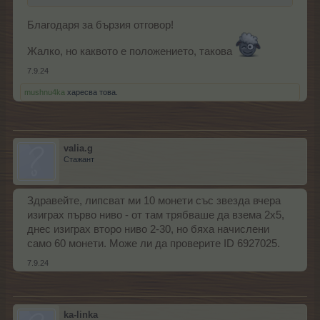
Благодаря за бързия отговор!
Жалко, но каквото е положението, такова
7.9.24
mushnu4ka
харесва това.
valia.g
Стажант
Здравейте, липсват ми 10 монети със звезда вчера
изиграх първо ниво - от там трябваше да взема 2х5,
днес изиграх второ ниво 2-30, но бяха начислени
само 60 монети. Може ли да проверите ID 6927025.
7.9.24
ka-linka