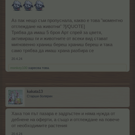
Аз пак нещо съм пропуснала, какво е това "моментно
отглеждане на животни" ?[/QUOTE]
Трябва да имаш 5 броя Арт спрей за цветя,
активираш ги и животните от всеки вид стават
мигновенно храниш береш храниш береш и така
само трябва да имаш храна разбира се
20.4.24
monkey100
харесва това.
kakata13
Старши болярин
Хаха тоя път пазара е задръстен и няма нужда от
дебнене на оферти, а също и отглеждане на повече
от необходимите растения
20.4.24