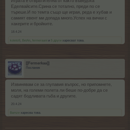
Играта е отвратителна от както въведоха
Еделвайсите.Срина се тотално, преди по се
търеше.И по темта също ще играя, реда е хубав и
самият евент ми допада много.Успех на вички с
хакерите и бройките.
18.4.24
koteto9
,
BetAn
,
fermeraani
и
5 други
харесват това.
[[Fermerkaa]]
Посланик
Извинявам се за глупавия въпрос, но припомнете,
моля, на големи полета ли беше по-добре да се
садят бодливата гъба и другите.
20.4.24
Bamze
харесва това.