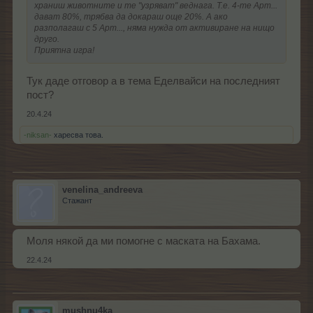
храниш животните и те "узряват" веднага. Т.е. 4-те Арт...
дават 80%, трябва да докараш още 20%. А ако
разполагаш с 5 Арт..., няма нужда от активиране на нищо
друго.
Приятна игра!
Тук даде отговор а в тема Еделвайси на последният
пост?
20.4.24
-niksan-
харесва това.
venelina_andreeva
Стажант
Моля някой да ми помогне с маската на Бахама.
22.4.24
mushnu4ka