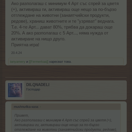
Ако разполагаш с минимум 4 Арт със спрей за цветя
(+), активираш ги, активираш още нещо за по-бързо
отглеждане на животни (занаятчийски продукти,
редове), храниш животните и те "узряват" веднага.
Т.е. 4-те Арт... дават 80%, трябва да докараш още
20%. А ако разполагаш с 5 Арт..., няма нужда от
активиране на нищо друго.
Приятна игра!
20.4.24
tanyamery
и
[[Fermerkaa]]
харесват това.
DILQNADELI
Господар
mushnu4ka каза:
↑
Привет,
Ако разполагаш с минимум 4 Арт със спрей за цветя (+),
активираш ги, активираш още нещо за по-бързо
отглеждане на животни (занаятчийски продукти, редове),