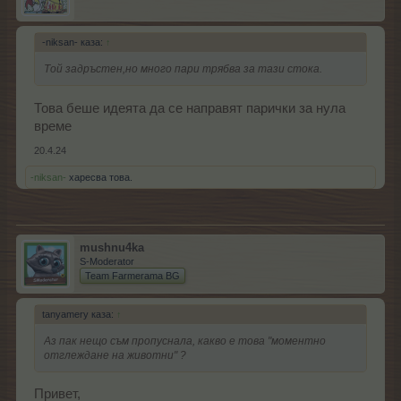
-niksan- каза:
↑
Той задръстен,но много пари трябва за тази стока.
Това беше идеята да се направят парички за нула
време
20.4.24
-niksan-
харесва това.
mushnu4ka
S-Moderator
Team Farmerama BG
tanyamery каза:
↑
Аз пак нещо съм пропуснала, какво е това "моментно
отглеждане на животни" ?
Привет,