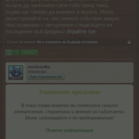
искате да започнете своя собствена тема,
първо ще трябва да влезете в играта. Моля,
регистрирайте се, ако нямате собствен акаунт.
Ние очакваме с нетърпение следващото ви
посещение във форума!
Играйте тук
Статус на темата:
Не е отворено за бъдещи отговори.
1
2
Напред >
mushnu4ka
S-Moderator
Team Farmerama BG
Златното кралство
В тази тема можете да споделите своите
впечатления, стратегии и мнения за събитието.
Моля, използвайте я по предназначение!
Повече информация