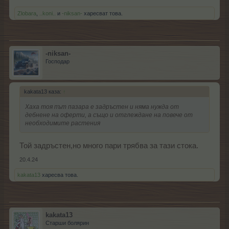
Zlobara
,
..koni..
и
-niksan-
харесват това.
-niksan-
Господар
kakata13 каза:
↑
Хаха тоя път пазара е задръстен и няма нужда от
дебнене на оферти, а също и отглеждане на повече от
необходимите растения
Той задръстен,но много пари трябва за тази стока.
20.4.24
kakata13
харесва това.
kakata13
Старши болярин