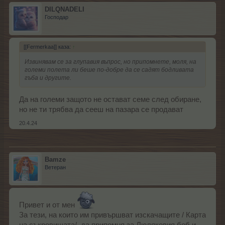
DILQNADELI
Господар
[[Fermerkaa]] каза:
↑
Извинявам се за глупавия въпрос, но припомнете, моля, на
големи полета ли беше по-добре да се садят бодливата
гъба и другите.
Да на големи защото не остават семе след обиране,
но не ти трябва да сееш на пазара се продават
20.4.24
Bamze
Ветеран
Привет и от мен
За тези, на които им привършват изскачащите / Карта