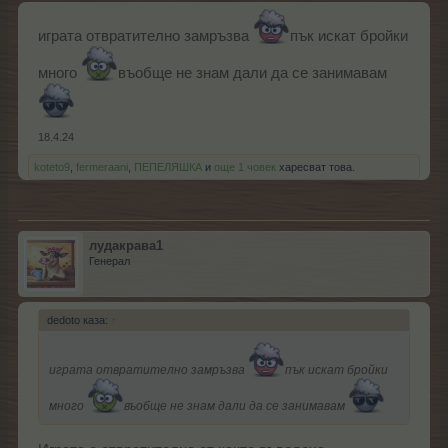
играта отвратително замръзва
пък искат бройки
много
въобще не знам дали да се занимавам
18.4.24
koteto9
,
fermeraani
,
ПЕПЕЛЯШКА
и
още 1 човек
харесват това.
лудакрава1
Генерал
dedoto каза:
↑
играта отвратително замръзва
пък искат бройки
много
въобще не знам дали да се занимавам