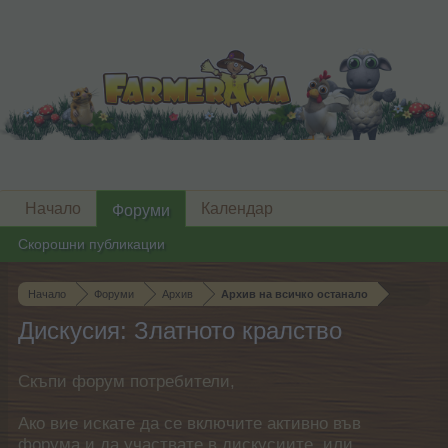
Начало
Календар
Форуми
Скорошни публикации
Начало
Форуми
Архив
Архив на всичко останало
Дискусия: Златното кралство
Скъпи форум потребители,
Ако вие искате да се включите активно във
форума и да участвате в дискусиите, или