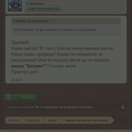
S-Moderator
Team Farmerama BG
venelina_andreeva каза:
↑
Моля някой да ми помогне с маската на Бахама.
Здравей,
Каква маска? В това събитие няма никакви маски.
Какво имаш предвид? Какво по-конкретно те
затруднява? Или би искала някой да ти изпрати
маска "Бахама"
? Уточни, моля.
Приятен ден!
22.4.24
1
2
Напред >
Статус на темата:
Не е отворено за бъдещи отговори.
Начало
Форуми
Архив
Архив на всичко останало