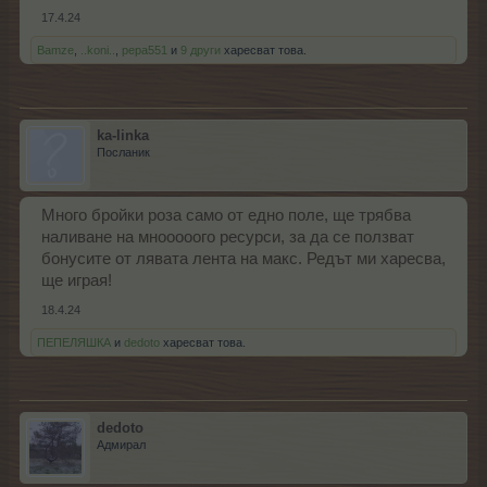
17.4.24
Bamze
,
..koni..
,
pepa551
и
9 други
харесват това.
ka-linka
Посланик
Много бройки роза само от едно поле, ще трябва
наливане на мнооооого ресурси, за да се ползват
бонусите от лявата лента на макс. Редът ми харесва,
ще играя!
18.4.24
ПЕПЕЛЯШКА
и
dedoto
харесват това.
dedoto
Адмирал