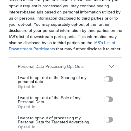
Team Farmerama BG
opt-out request is processed you may continue seeing
interest-based ads based on personal information utilized by
[[Fermerkaa]] каза:
↑
us or personal information disclosed to third parties prior to
your opt-out. You may separately opt-out of the further
Извинявам се за глупавия въпрос, но припомнете, моля, на
disclosure of your personal information by third parties on the
големи полета ли беше по-добре да се садят бодливата
гъба и другите.
IAB’s list of downstream participants. This information may
also be disclosed by us to third parties on the
IAB’s List of
Здравей,
Downstream Participants
that may further disclose it to other
Зависи с колко семена разполагаш, какви бонуси ще
third parties.
ползваш и дали ще ползваш СТ и Мими тор. На
големи полета с по-малко семена получаваш повече
Personal Data Processing Opt Outs
основен добив. Но на малки в по-голяма степен
използваш бонусите +1 бр., които дава самата игра,
I want to opt-out of the Sharing of my
personal data.
а и евентуално някакви други. На големи става по-
Opted In
бавно, на малки става по-бързо (но все пак ако имаш
достатъчно семена).
I want to opt-out of the Sale of my
Аз си ги изиграх на малки със СТ, имах достатъчно
Personal Data.
бонуси, за да ми бъде достатъчно да посея по едно
Opted In
поле (202 малки поленца) от трите вида. Даже
I want to opt-out of processing my
нещичко артиса. Както и доста семена ми останаха,
Personal Data for Targeted Advertising.
които няма да посея, не ми се занимава.
Opted In
Приятна игра!