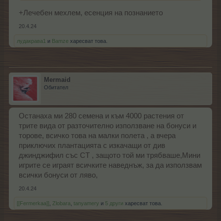
Добър късмет и приятна игра ви желая!
+Лечебен мехлем, есенция на познанието
20.4.24
лудакрава1
и
Bamze
харесват това.
Mermaid
Обитател
Останаха ми 280 семена и към 4000 растения от
трите вида от разточително използване на бонуси и
торове, всичко това на малки полета , а вчера
приключих плантацията с изкачащи от див
джинджифил със СТ , защото той ми трябваше,Мини
игрите се играят всичките наведнъж, за да използвам
всички бонуси от ляво,
20.4.24
[[Fermerkaa]]
,
Zlobara
,
tanyamery
и
5 други
харесват това.