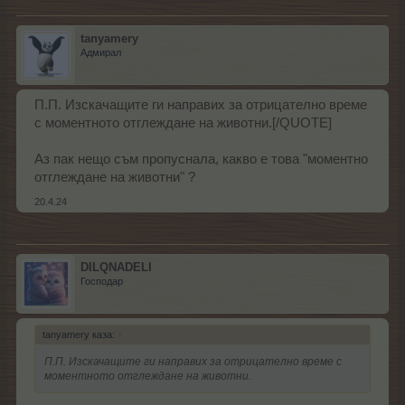
tanyamery
Адмирал
П.П. Изскачащите ги направих за отрицателно време
с моментното отглеждане на животни.[/QUOTE]
Аз пак нещо съм пропуснала, какво е това "моментно
отглеждане на животни" ?
20.4.24
DILQNADELI
Господар
tanyamery каза:
↑
П.П. Изскачащите ги направих за отрицателно време с
моментното отглеждане на животни.