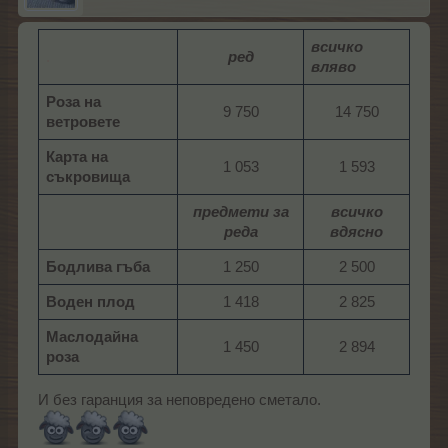
всичко
.
ред
вляво
Роза на
9 750​
14 750​
ветровете
Карта на
1 053​
1 593​
съкровища
предмети за
всичко
реда
вдясно
Бодлива гъба
1 250​
2 500​
Воден плод
1 418​
2 825​
Маслодайна
1 450​
2 894​
роза
И без гаранция за неповредено сметало.