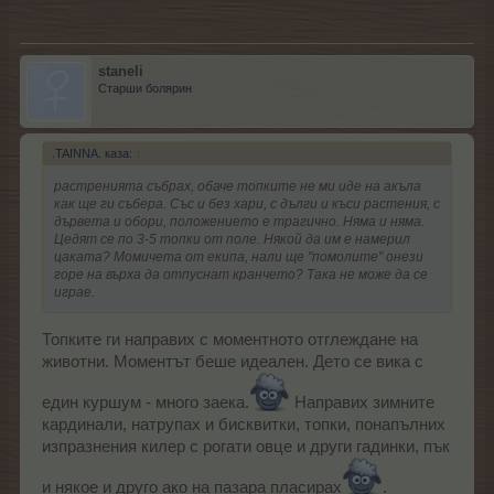
staneli
Старши болярин
.TAINNA. каза:
↑
растренията събрах, обаче топките не ми иде на акъла
как ще ги събера. Със и без хари, с дълги и къси растения, с
дървета и обори, положението е трагично. Няма и няма.
Цедят се по 3-5 топки от поле. Някой да им е намерил
цаката? Момичета от екипа, нали ще "помолите" онези
горе на върха да отпуснат кранчето? Така не може да се
играе.
Топките ги направих с моментното отглеждане на
животни. Моментът беше идеален. Дето се вика с
един куршум - много заека.
Направих зимните
кардинали, натрупах и бисквитки, топки, понапълних
изпразнения килер с рогати овце и други гадинки, пък
и някое и друго ако на пазара пласирах
.