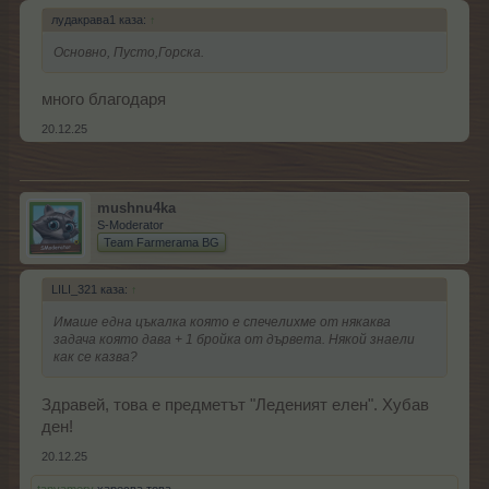
лудакрава1 каза:
↑
Основно, Пусто,Горска.
много благодаря
20.12.25
mushnu4ka
S-Moderator
Team Farmerama BG
LILI_321 каза:
↑
Имаше една цъкалка която е спечелихме от някаква
задача която дава + 1 бройка от дървета. Някой знаели
как се казва?
Здравей, това е предметът "Леденият елен". Хубав
ден!
20.12.25
tanyamery
харесва това.