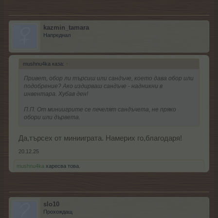
kazmin_tamara
Напреднал
mushnu4ka каза:
↑
Привет, обор ли търсиш или сандъче, което дава обор или
подобрение? Ако издирваш сандъче - надникни в
инвентара. Хубав ден!
П.П. От миниигрите се печелят сандъчета, не пряко
обори или дървета.
Да,търсех от минииграта. Намерих го,благодаря!
20.12.25
mushnu4ka
харесва това.
slo10
Прохождащ