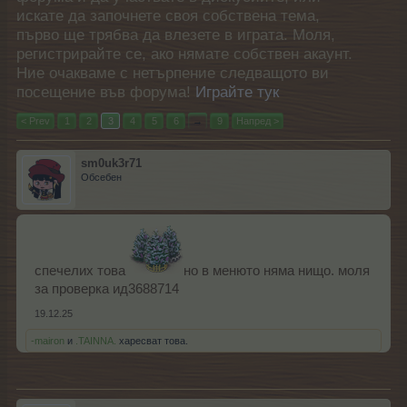
искате да започнете своя собствена тема,
първо ще трябва да влезете в играта. Моля,
регистрирайте се, ако нямате собствен акаунт.
Ние очакваме с нетърпение следващото ви
посещение във форума!
Играйте тук
< Prev
1
2
3
4
5
6
→
9
Напред >
sm0uk3r71
Обсебен
спечелих това
но в менюто няма нищо. моля
за проверка ид3688714
19.12.25
-mairon
и
.TAINNA.
харесват това.