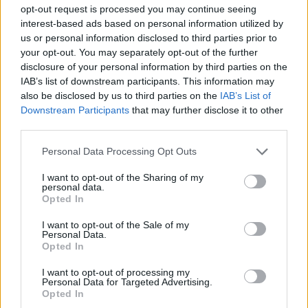
животни. Моментът беше идеален. Дето се вика с един
opt-out request is processed you may continue seeing
interest-based ads based on personal information utilized by
куршум - много заека.
Направих зимните кардинали,
us or personal information disclosed to third parties prior to
натрупах и бисквитки, топки, понапълних изпразнения
your opt-out. You may separately opt-out of the further
килер с рогати овце и други гадинки, пък и някое и друго
disclosure of your personal information by third parties on the
ако на пазара пласирах
.
IAB’s list of downstream participants. This information may
also be disclosed by us to third parties on the
IAB’s List of
Благодаря, получи се. Топки и много повече бисквити
Downstream Participants
that may further disclose it to other
дадоха животните с моментното. Зимния кардинал
third parties.
ще ме озори.
Искат се 2 526 бр. Имам само 3 обора. Ако има от
Personal Data Processing Opt Outs
къде да купя още, бих купила, но кошниците не ги
I want to opt-out of the Sharing of my
предлагат. И тази зимна корейска ела ще ми се опре.
personal data.
Искат се 9 296 бр. Имам 6 дървета. Не знам как ще
Opted In
събера кардиналите и елата. Някой може ли да
сподели стратегия за тях?
I want to opt-out of the Sale of my
Personal Data.
Последна редакция:
20.12.25
Opted In
20.12.25
I want to opt-out of processing my
Personal Data for Targeted Advertising.
Opted In
-sheherezada67-