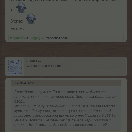
ч.
Успех!
20.12.25
tanyamery
и
Dragonj120
харесват това.
-iliana7-
Кандидат за признание
.TAINNA. каза:
↑
Благодаря, получи се. Топки и много повече бисквити
дадоха животните с моментното. Зимния кардинал ще ме
озори.
Искат се 2 526 бр. Имам само 3 обора. Ако има от къде да
купя още, бих купила, но кошниците не ги предлагат. И
тази зимна корейска ела ще ми се опре. Искат се 9 296 бр.
Имам 6 дървета. Не знам как ще събера кардиналите и
елата. Някой може ли да сподели стратегия за тях?