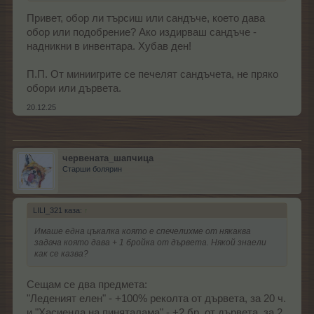
Привет, обор ли търсиш или сандъче, което дава
обор или подобрение? Ако издирваш сандъче -
надникни в инвентара. Хубав ден!
П.П. От миниигрите се печелят сандъчета, не пряко
обори или дървета.
20.12.25
червената_шапчица
Старши болярин
LILI_321 каза:
↑
Имаше една цъкалка която е спечелихме от някаква
задача която дава + 1 бройка от дървета. Някой знаели
как се казва?
Сещам се два предмета:
"Леденият елен" - +100% реколта от дървета, за 20 ч.
и "Хасиенда на пиняталама" - +2 бр. от дървета, за 2