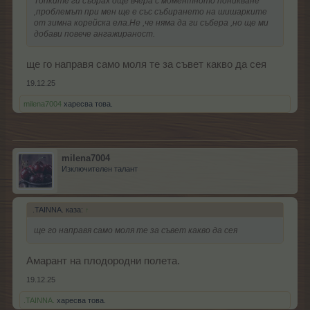
Топките ги събрах още вчера с моментното поникване
,проблемът при мен ще е със събирането на шишарките
от зимна корейска ела.Не ,че няма да ги събера ,но ще ми
добави повече ангажираност.
ще го направя само моля те за съвет какво да сея
19.12.25
milena7004
харесва това.
milena7004
Изключителен талант
.TAINNA. каза:
↑
ще го направя само моля те за съвет какво да сея
Амарант на плодородни полета.
19.12.25
.TAINNA.
харесва това.