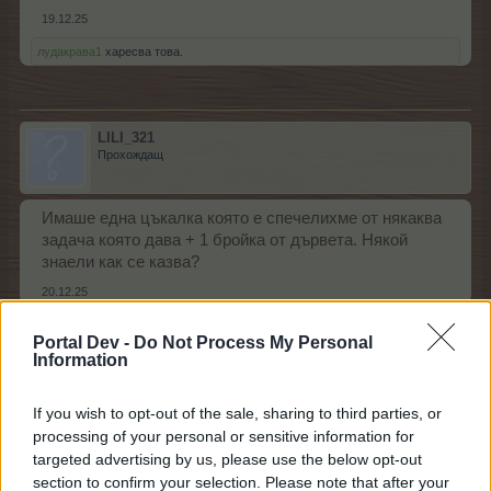
19.12.25
лудакрава1
харесва това.
LILI_321
Прохождащ
Имаше една цъкалка която е спечелихме от някаква
задача която дава + 1 бройка от дървета. Някой
знаели как се казва?
20.12.25
Portal Dev -
Do Not Process My Personal
Information
.TAINNA.
Жива легенда
If you wish to opt-out of the sale, sharing to third parties, or
processing of your personal or sensitive information for
staneli каза:
↑
targeted advertising by us, please use the below opt-out
section to confirm your selection. Please note that after your
Топките ги направих с моментното отглеждане на