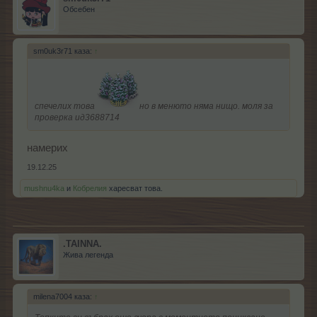
Обсебен
sm0uk3r71 каза:
↑
спечелих това
но в менюто няма нищо. моля за
проверка ид3688714
намерих
19.12.25
mushnu4ka
и
Кобрелия
харесват това.
.TAINNA.
Жива легенда
milena7004 каза:
↑