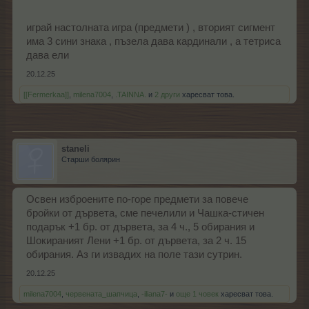
играй настолната игра (предмети ) , вторият сигмент
има 3 сини знака , пъзела дава кардинали , а тетриса
дава ели
20.12.25
[[Fermerkaa]]
,
milena7004
,
.TAINNA.
и
2 други
харесват това.
staneli
Старши болярин
Освен изброените по-горе предмети за повече
бройки от дървета, сме печелили и Чашка-стичен
подарък +1 бр. от дървета, за 4 ч., 5 обирания и
Шокираният Лени +1 бр. от дървета, за 2 ч. 15
обирания. Аз ги извадих на поле тази сутрин.
20.12.25
milena7004
,
червената_шапчица
,
-iliana7-
и
още 1 човек
харесват това.