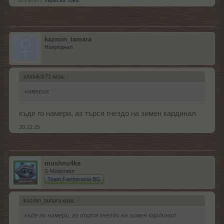
kazmin_tamara
Напреднал
sm0uk3r71 каза:
↑
намерих
къде го намери, аз търся гнездо на зимен кардинал
20.12.25
mushnu4ka
S-Moderator
Team Farmerama BG
kazmin_tamara каза:
↑
къде го намери, аз търся гнездо на зимен кардинал