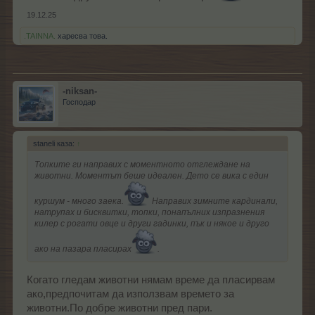
19.12.25
.TAINNA.
харесва това.
-niksan-
Господар
staneli каза:
↑
Топките ги направих с моментното отглеждане на
животни. Моментът беше идеален. Дето се вика с един
куршум - много заека.
Направих зимните кардинали,
натрупах и бисквитки, топки, понапълних изпразнения
килер с рогати овце и други гадинки, пък и някое и друго
ако на пазара пласирах
.
Когато гледам животни нямам време да пласирвам
ако,предпочитам да използвам времето за
животни.По добре животни пред пари.