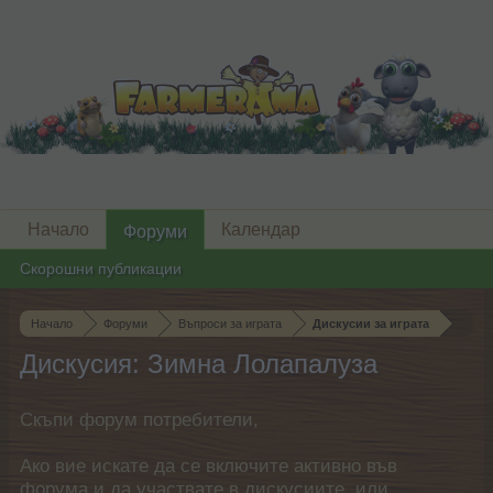
Начало
Календар
Форуми
Скорошни публикации
Начало
Форуми
Въпроси за играта
Дискусии за играта
Дискусия: Зимна Лолапалуза
Скъпи форум потребители,
Ако вие искате да се включите активно във
форума и да участвате в дискусиите, или