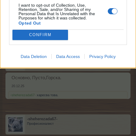
Професионалист
I want to opt-out of Collection, Use,
Retention, Sale, and/or Sharing of my
Personal Data that Is Unrelated with the
Purposes for which it was collected.
Здравейтеуна кое поле да сложа дървета,обори,че
Opted Out
не можах да се ориентирам за бисквитките?
20.12.25
CONFIRM
лудакрава1
Data Deletion
Data Access
Privacy Policy
Генерал
Основно, Пусто,Горска.
20.12.25
-sheherezada67-
харесва това.
-sheherezada67-
Професионалист