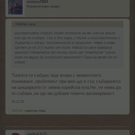
milena7004
Изключителен талант
.TAINNA. каза:
↑
растренията събрах, обаче топките не ми иде на акъла
как ще ги събера. Със и без хари, с дълги и къси растения, с
дървета и обори, положението е трагично. Няма и няма.
Цедят се по 3-5 топки от поле. Някой да им е намерил
цаката? Момичета от екипа, нали ще "помолите" онези
горе на върха да отпуснат кранчето? Така не може да се
играе.
Топките ги събрах още вчера с моментното
поникване ,проблемът при мен ще е със събирането
на шишарките от зимна корейска ела.Не ,че няма да
ги събера ,но ще ми добави повече ангажираност.
19.12.25
.TAINNA.
харесва това.
sm0uk3r71