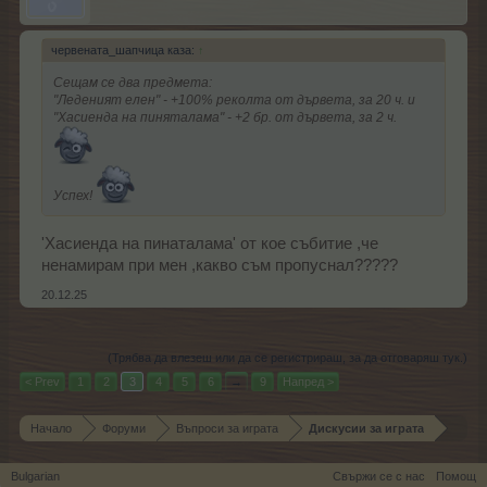
червената_шапчица каза:
↑
Сещам се два предмета:
"Леденият елен" - +100% реколта от дървета, за 20 ч. и
"Хасиенда на пиняталама" - +2 бр. от дървета, за 2 ч.
Успех!
'Хасиенда на пинаталама' от кое събитие ,че
ненамирам при мен ,какво съм пропуснал?????
20.12.25
(Трябва да влезеш или да се регистрираш, за да отговаряш тук.)
< Prev
1
2
3
4
5
6
→
9
Напред >
Начало
Форуми
Въпроси за играта
Дискусии за играта
Bulgarian
Свържи се с нас
Помощ