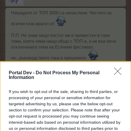
Наградите от ТОП 3000 са начислени. Честито на
всички класирали се!
П.П. Не знам защо постът ми е преместен в тази
тема, която няма нищо общо с ТОП-а, а не във вече
отключената тема на Есенния фестивал,
но...ръководството така е преценило.
Дано и играчи, които не се интересуват от
Portal Dev -
Do Not Process My Personal
Еделвайсите, но са участвали в ТОП 3000, го видят.
Information
Хубава вечер!
If you wish to opt-out of the sale, sharing to third parties, or
Кобрелия: Не знам къде си писала поста си, но е
processing of your personal or sensitive information for
targeted advertising by us, please use the below opt-out
преместен в подходящата тема!
section to confirm your selection. Please note that after your
Последно редактирано от модератора:
28.11.23
opt-out request is processed you may continue seeing
27.11.23
interest-based ads based on personal information utilized by
лудакрава1
,
sm0uk3r71
,
DILQNADELI
и
2 други
харесват това.
us or personal information disclosed to third parties prior to