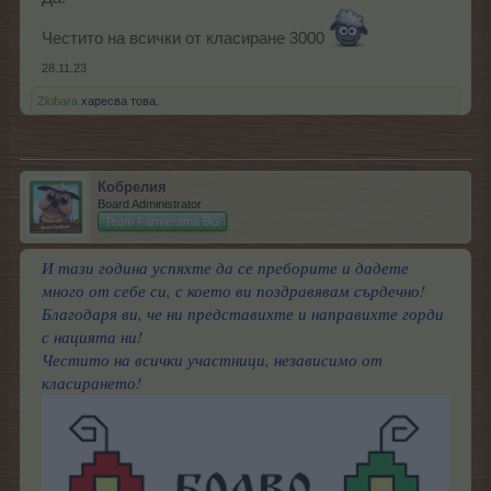
Честито на всички от класиране 3000
28.11.23
Zlobara
харесва това.
Кобрелия
Board Administrator
Team Farmerama BG
И тази година успяхте да се преборите и дадете
много от себе си, с което ви поздравявам сърдечно!
Благодаря ви, че ни представихте и направихте горди
с нацията ни!
Честито на всички участници, независимо от
класирането!