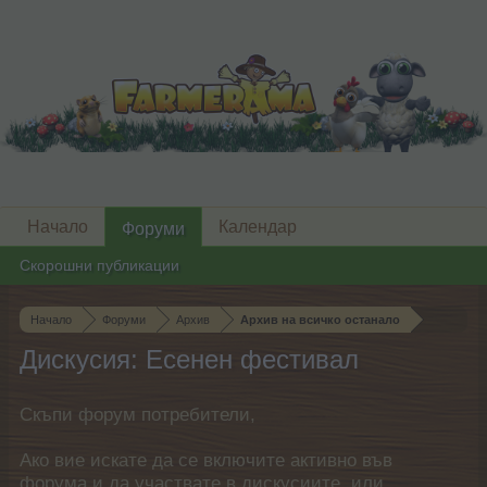
Начало
Календар
Форуми
Скорошни публикации
Начало
Форуми
Архив
Архив на всичко останало
Дискусия: Есенен фестивал
Скъпи форум потребители,
Ако вие искате да се включите активно във
форума и да участвате в дискусиите, или