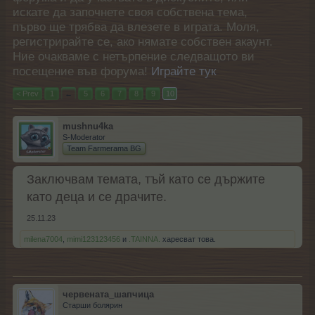
искате да започнете своя собствена тема,
първо ще трябва да влезете в играта. Моля,
регистрирайте се, ако нямате собствен акаунт.
Ние очакваме с нетърпение следващото ви
посещение във форума!
Играйте тук
< Prev
1
←
5
6
7
8
9
10
mushnu4ka
S-Moderator
Team Farmerama BG
Заключвам темата, тъй като се държите
като деца и се драчите.
25.11.23
milena7004
,
mimi123123456
и
.TAINNA.
харесват това.
червената_шапчица
Старши болярин