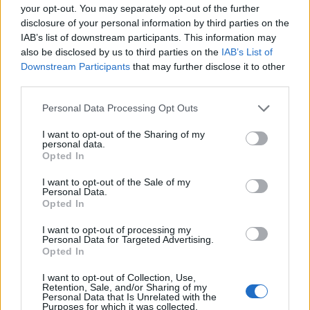
your opt-out. You may separately opt-out of the further
disclosure of your personal information by third parties on the
IAB’s list of downstream participants. This information may
-sheherezada67-
also be disclosed by us to third parties on the
IAB’s List of
Професионалист
Downstream Participants
that may further disclose it to other
third parties.
Честито на всички класирали се и от мен!
Personal Data Processing Opt Outs
27.11.23
I want to opt-out of the Sharing of my
Zlobara
харесва това.
personal data.
Opted In
I want to opt-out of the Sale of my
Бисквитка-ММ
Personal Data.
Редовен
Opted In
I want to opt-out of processing my
Personal Data for Targeted Advertising.
-niksan- каза:
↑
Opted In
Мисля че не само с арт спрей,аз например имам 4 реда за
намаляване на оборите ,единия е 10 процента ,два реда с
I want to opt-out of Collection, Use,
по 5 процента,прави общо 20 процента,значи 4 арт
Retention, Sale, and/or Sharing of my
спрейй.Ако гледаш на бахама животни има ред който
Personal Data that Is Unrelated with the
намалява с 25 процента времето на обори,значи за бахама
Purposes for which it was collected.