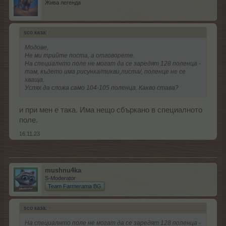
Жива легенда
sco каза:
↑
Модове,
Не ми трийте поста, а отговорете.
На специалнто поле не могат да се заредят 128 поленца -
там, където има рисунка/тикви,листа/, поленце не се
хваща.
Успях да сложа само 104-105 поленца. Какво става?
и при мен е така. Има нещо сбъркано в специалното
поле.
16.11.23
mushnu4ka
S-Moderator
Team Farmerama BG
sco каза:
↑
На специалнто поле не могат да се заредят 128 поленца -