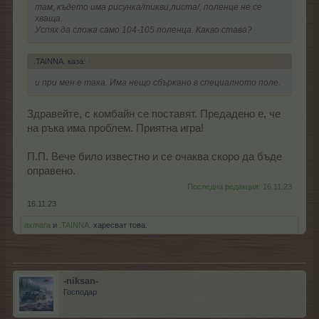
там, където има рисунка/тикви,листа/, поленце не се
хваща.
Успях да сложа само 104-105 поленца. Какво става?
.TAINNA. каза:
↑
и при мен е така. Има нещо сбъркано в специалното поле.
Здравейте, с комбайн се поставят. Предадено е, че
на ръка има проблем. Приятна игра!
П.П. Вече било известно и се очаква скоро да бъде
оправено.
Последна редакция:
16.11.23
16.11.23
axmara
и
.TAINNA.
харесват това.
-niksan-
Господар