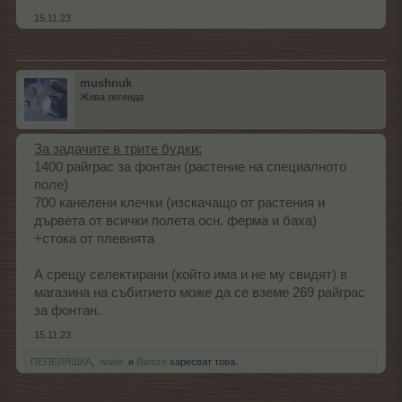
15.11.23
mushnuk
Жива легенда
За задачите в трите будки:
1400 райграс за фонтан (растение на специалното
поле)
700 канелени клечки (изскачащо от растения и
дървета от всички полета осн. ферма и баха)
+стока от плевнята
А срещу селектирани (който има и не му свидят) в
магазина на събитието може да се вземе 269 райграс
за фонтан.
15.11.23
ПЕПЕЛЯШКА
,
.water.
и
Bamze
харесват това.