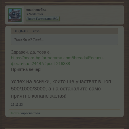
mushnu4ka
S-Moderator
Team Farmerama BG
DILQNADELI каза:
↑
Това Ли е? ТопА...
Здравей, да, това е.
https://board-bg.farmerama.com/threads/Есенен-
фестивал.24497/#post-216338
Приятна вечер!
Успех на всички, които ще участват в Топ
500/1000/3000, а на останалите само
приятно копане желая!
16.11.23
Bamze
харесва това.