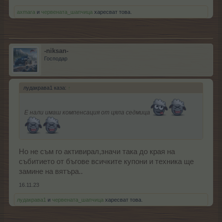
axmara
и
червената_шапчица
харесват това.
-niksan-
Господар
лудакрава1 каза:
↑
Е нали имаш компенсация от цяла седмица
Но не съм го активирал,значи така до края на
събитието от бъгове всичките купони и техника ще
замине на вятъра..
16.11.23
лудакрава1
и
червената_шапчица
харесват това.