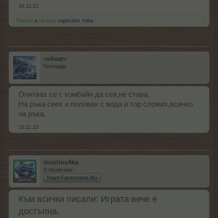
16.11.23
Bamze
и
nivata1
харесват това.
-niksan-
Господар
Опитвах се с комбайн да сея,не става.
На ръка сеех и поливах с вода и тор сложих,всичко
на ръка.
16.11.23
mushnu4ka
S-Moderator
Team Farmerama BG
Към всички писали: Играта вече е
достъпна.