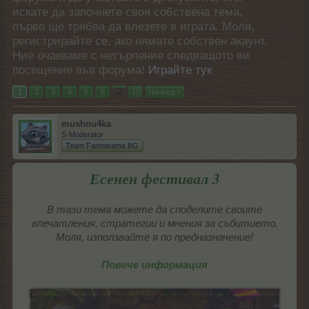
искате да започнете своя собствена тема,
първо ще трябва да влезете в играта. Моля,
регистрирайте се, ако нямате собствен акаунт.
Ние очакваме с нетърпение следващото ви
посещение във форума!
Играйте тук
1
2
3
4
5
6
→
10
Напред >
mushnu4ka
S-Moderator
Team Farmerama BG
Есенен фестивал 3
В тази тема можете да споделите своите
впечатления, стратегии и мнения за събитието.
Моля, използвайте я по предназначение!
Повече информация