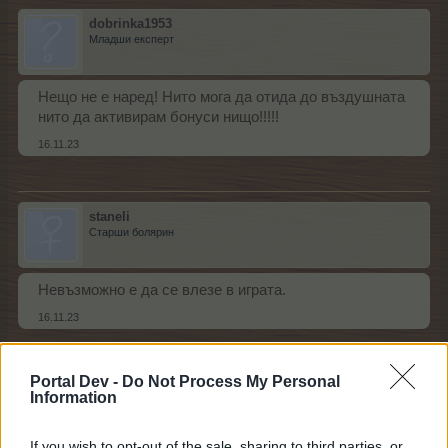
dobrinka1953
Младши експерт
Нещо не е наред! Нито мога да отида до въздушната
нито да активирам бонуси нищо!!!!!
16.11.23
staneli
Старши болярин
Невъзможно е да се влезе в играта.
16.11.23
Portal Dev -
Do Not Process My Personal
fiorenti
Information
Подрастващ автор
If you wish to opt-out of the sale, sharing to third parties, or