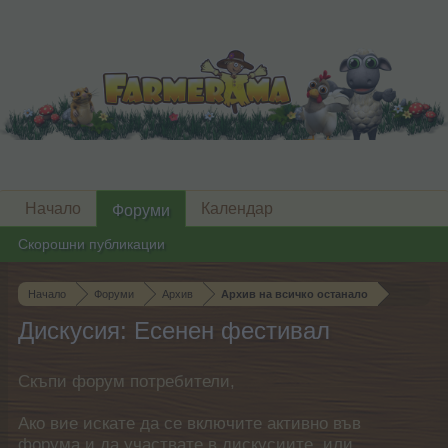
Начало
Календар
Форуми
Скорошни публикации
Начало
Форуми
Архив
Архив на всичко останало
Дискусия: Есенен фестивал
Скъпи форум потребители,
Ако вие искате да се включите активно във
форума и да участвате в дискусиите, или