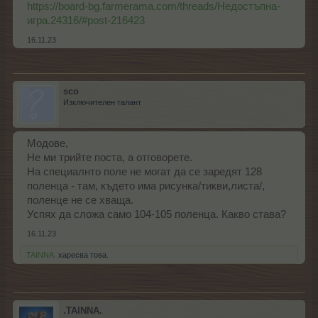
https://board-bg.farmerama.com/threads/Недостъпна-
игра.24316/#post-216423
16.11.23
sco
Изключителен талант
Модове,
Не ми трийте поста, а отговорете.
На специалнто поле не могат да се заредят 128
поленца - там, където има рисунка/тикви,листа/,
поленце не се хваща.
Успях да сложа само 104-105 поленца. Какво става?
16.11.23
.TAINNA.
харесва това.
.TAINNA.