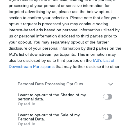
пак ли бакии. оправетеги......
processing of your personal or sensitive information for
Последно редактирано от модератора:
16.11.23
targeted advertising by us, please use the below opt-out
section to confirm your selection. Please note that after your
16.11.23
opt-out request is processed you may continue seeing
danka5656
харесва това.
interest-based ads based on personal information utilized by
us or personal information disclosed to third parties prior to
your opt-out. You may separately opt-out of the further
disclosure of your personal information by third parties on the
dobrinka1953
IAB’s list of downstream participants. This information may
Младши експерт
also be disclosed by us to third parties on the
IAB’s List of
Downstream Participants
that may further disclose it to other
Само при мен ли е така?
third parties.
16.11.23
Personal Data Processing Opt Outs
I want to opt-out of the Sharing of my
personal data.
.TAINNA.
Opted In
Жива легенда
I want to opt-out of the Sale of my
Personal Data.
dobrinka1953 каза:
↑
Opted In
Само при мен ли е така?