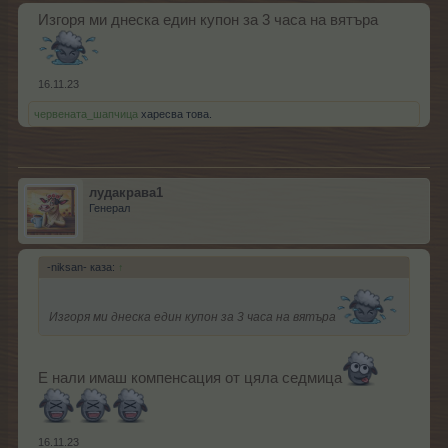
Изгоря ми днеска един купон за 3 часа на вятъра
16.11.23
червената_шапчица
харесва това.
лудакрава1
Генерал
-niksan- каза:
↑
Изгоря ми днеска един купон за 3 часа на вятъра
Е нали имаш компенсация от цяла седмица
16.11.23