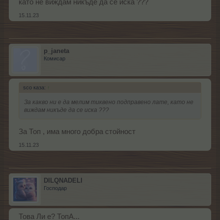
като не виждам никъде да се иска ???
15.11.23
p_janeta
Комисар
sco каза:
↑
За какво ни е да мелим тиквено подправено лате, като не
виждам никъде да се иска ???
За Топ , има много добра стойност
15.11.23
DILQNADELI
Господар
Това Ли е? ТопА...