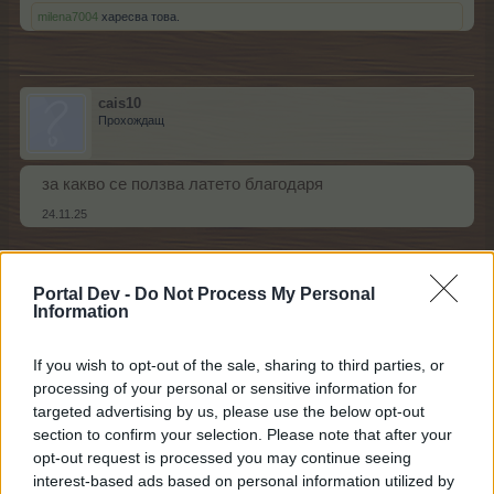
milena7004
харесва това.
cais10
Прохождащ
за какво се ползва латето благодаря
24.11.25
Portal Dev -
Do Not Process My Personal
xari_myri
Information
Ветеран
If you wish to opt-out of the sale, sharing to third parties, or
cais10 каза:
↑
processing of your personal or sensitive information for
за какво се ползва латето благодаря
targeted advertising by us, please use the below opt-out
section to confirm your selection. Please note that after your
За предаване във топа
opt-out request is processed you may continue seeing
interest-based ads based on personal information utilized by
24.11.25