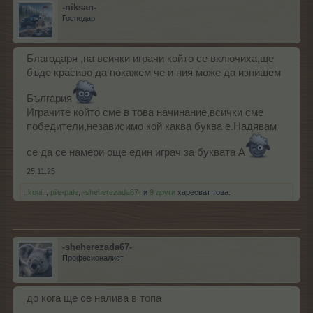
-niksan-
Господар
Благодаря ,на всички играчи който се включиха,ще
бъде красиво да покажем че и ния може да изпишем
България
Играчите който сме в това начинание,всички сме
победители,независимо кой каква буква е.Надявам
се да се намери още един играч за буквата А
25.11.25
..koni..
,
pile-pale
,
-sheherezada67-
и
9 други
харесват това.
-sheherezada67-
Професионалист
до кога ще се налива в топа