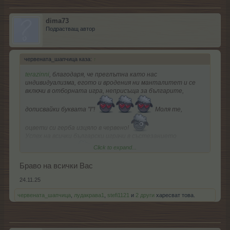
dima73
Подрастващ автор
червената_шапчица каза:
↑
terazinni
, благодаря, че преглътна като нас
индивидуализма, егото и вродения ни манталитет и се
включи в отборната игра, неприсъща за българите,
дописвайки буквата "I"!
Моля те,
оцвети си герба изцяло в червено!
Успех на всички български играчи в състезанието
Click to expand...
наречено "ТОП"!
Да се класирате, където желаете!
Браво на всички Вас
24.11.25
червената_шапчица
,
лудакрава1
,
stefi1121
и
2 други
харесват това.