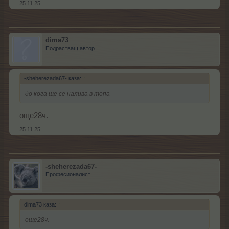
25.11.25
dima73
Подрастващ автор
-sheherezada67- каза:
↑
до кога ще се налива в топа
още28ч.
25.11.25
-sheherezada67-
Професионалист
dima73 каза:
↑
още28ч.