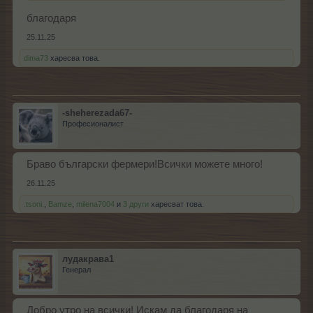
благодаря
25.11.25
dima73
харесва това.
-sheherezada67-
Професионалист
Браво български фермери!Всички можете много!
26.11.25
.tsoni.
,
Bamze
,
milena7004
и
3 други
харесват това.
лудакрава1
Генерал
Добро утро на всички! Искам да благодаря на