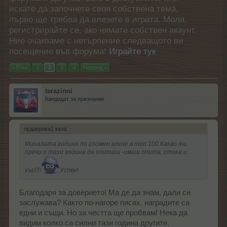
искате да започнете своя собствена тема,
първо ще трябва да влезете в играта. Моля,
регистрирайте се, ако нямате собствен акаунт.
Ние очакваме с нетърпение следващото ви
посещение във форума!
Играйте тук
< Prev
1
2
3
4
Напред >
terazinni
Кандидат за признание
лудакрава1 каза:
↑
Миналата година по спомен влезе в топ 100.Какво ти
пречи и тази година да опиташ -имаш опита, стока и
хъс!?!
Успех!
Благодаря за доверието! Ма де да знам, дали си
заслужава? Както по-нагоре писах, наградите са
едни и същи. Но за честта ще пробвам! Нека да
видим колко са силни тази година другите.