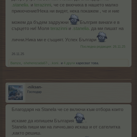
.
staneli
a.
и
terazinni
, че се вкючиха в нашето малко
прикючение!Нека ни видят, нека покажем , че и ние
можем да бъдем задружни
Бългрия винаги е в
сърцето ни! Моля
terazinni
и
.
staneli
a.
да ми пишат на
лични.Ника ми е същият. Успех Българи
Последна редакция:
26.11.25
26.11.25
Bamze
,
-sheherezada67-
,
..koni..
и
4 други
харесват това.
-niksan-
Господар
Благодаря на Stanela че се включи към отбора които
искаме да изпишем България
.
Stanela пиши ми на лично,ако искаш и от сателитка
,както решиш.