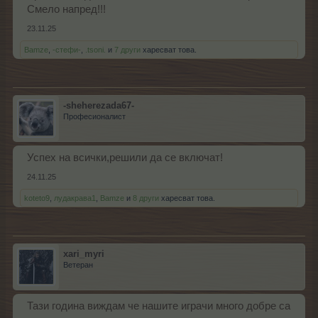
Смело напред!!!
23.11.25
Bamze
,
-стефи-
,
.tsoni.
и
7 други
харесват това.
-sheherezada67-
Професионалист
Успех на всички,решили да се включат!
24.11.25
koteto9
,
лудакрава1
,
Bamze
и
8 други
харесват това.
xari_myri
Ветеран
Тази година виждам че нашите играчи много добре са