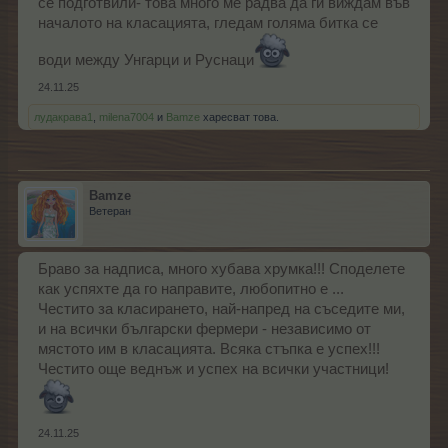
се подготвили- това много ме радва да ги виждам във
началото на класацията, гледам голяма битка се
води между Унгарци и Руснаци
24.11.25
лудакрава1
,
milena7004
и
Bamze
харесват това.
Bamze
Ветеран
Браво за надписа, много хубава хрумка!!! Споделете
как успяхте да го направите, любопитно е ...
Честито за класирането, най-напред на съседите ми,
и на всички български фермери - независимо от
мястото им в класацията. Всяка стъпка е успех!!!
Честито още веднъж и успех на всички участници!
24.11.25