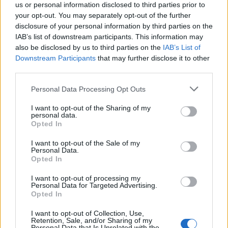
us or personal information disclosed to third parties prior to
Bamze
харесва това.
your opt-out. You may separately opt-out of the further
disclosure of your personal information by third parties on the
IAB’s list of downstream participants. This information may
also be disclosed by us to third parties on the
IAB’s List of
червената_шапчица
Downstream Participants
that may further disclose it to other
Старши болярин
third parties.
Personal Data Processing Opt Outs
terazinni
, благодаря, че преглътна като нас
индивидуализма, егото и вродения ни манталитет и
I want to opt-out of the Sharing of my
се включи в отборната игра, неприсъща за
personal data.
Opted In
българите, дописвайки буквата "I"!
I want to opt-out of the Sale of my
Моля те, оцвети си герба изцяло в червено!
Personal Data.
Успех на всички български играчи в състезанието
Opted In
наречено "ТОП"!
Да се класирате, където
I want to opt-out of processing my
Personal Data for Targeted Advertising.
Opted In
желаете!
24.11.25
I want to opt-out of Collection, Use,
Retention, Sale, and/or Sharing of my
tanyamery
,
..koni..
,
лудакрава1
и
7 други
харесват това.
Personal Data that Is Unrelated with the