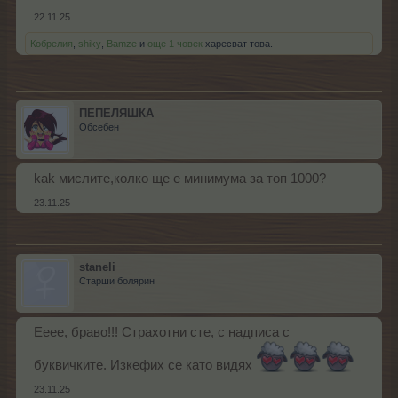
22.11.25
Кобрелия
,
shiky
,
Bamze
и
още 1 човек
харесват това.
ПЕПЕЛЯШКА
Обсебен
kak мислите,колко ще е минимума за топ 1000?
23.11.25
staneli
Старши болярин
Ееее, браво!!! Страхотни сте, с надписа с
буквичките. Изкефих се като видях
23.11.25