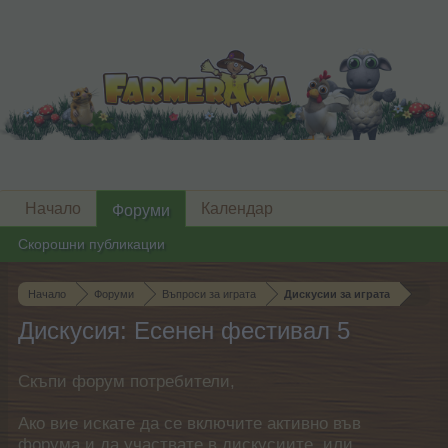
Начало
Календар
Форуми
Скорошни публикации
Начало
Форуми
Въпроси за играта
Дискусии за играта
Дискусия: Есенен фестивал 5
Скъпи форум потребители,
Ако вие искате да се включите активно във
форума и да участвате в дискусиите, или