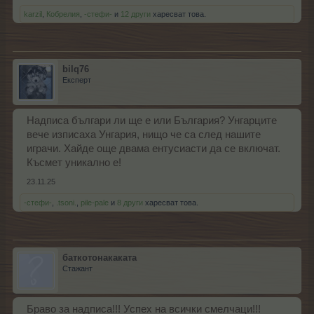
karzil
,
Кобрелия
,
-стефи-
и
12 други
харесват това.
bilq76
Експерт
Надписа българи ли ще е или България? Унгарците
вече изписаха Унгария, нищо че са след нашите
играчи. Хайде още двама ентусиасти да се включат.
Късмет уникално е!
23.11.25
-стефи-
,
.tsoni.
,
pile-pale
и
8 други
харесват това.
баткотонакаката
Стажант
Браво за надписа!!! Успех на всички смелчаци!!!