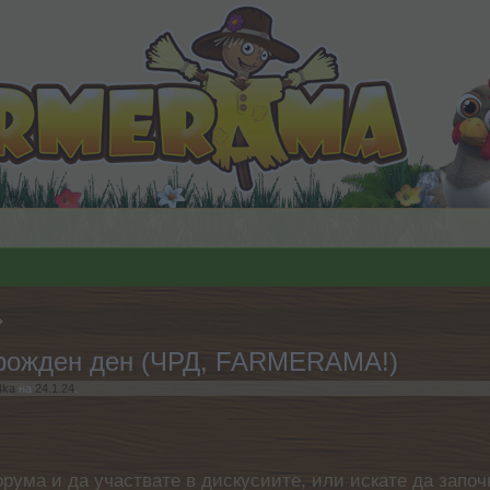
а рожден ден (ЧРД, FARMERAMA!)
4ka
на
24.1.24
.
орума и да участвате в дискусиите, или искате да започ