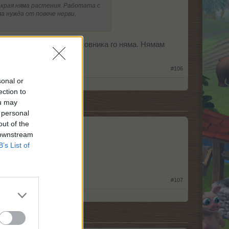
накрая няма растения. Работата с
а нужда от повече нерви,
ючил РД, защото и в часовника го няма. Нямам
#106
sonal or
ection to
ou may
 personal
out of the
иключи,кашата е пълна.
 downstream
B’s List of
#107