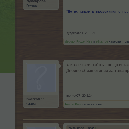
лудакрава1
Генерал
“
Не встъпвай в пререкания с пр
лудакрава1
,
29.1.24
dedoto
,
FrozenKiss
и
elliss_bg
харесват тов
каква е тази работа, нещо иска
Двойно обезщетение за това пр
morkov77
,
29.1.24
morkov77
Стажант
FrozenKiss
харесва това.
лудакрава1 каза:
↑