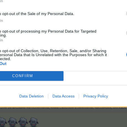
In
ликуваното в Технически известия:
ряно. Нищо няма да загубите. Ще стане ясно ще бъде
o opt-out of the Sale of my Personal Data.
ma.com/threads/Актуални-проблеми-с-играта.22199/#po
In
 моля.
to opt-out of processing my Personal Data for Targeted
ing.
In
o opt-out of Collection, Use, Retention, Sale, and/or Sharing
ersonal Data that Is Unrelated with the Purposes for which it
lected.
Out
CONFIRM
Data Deletion
Data Access
Privacy Policy
На всяко завъртане на пъзел замръзва. Старата песен на нов глас. Сега сл
ите за влизане на полетата, няма събитие в лентата, часовника, от къде 