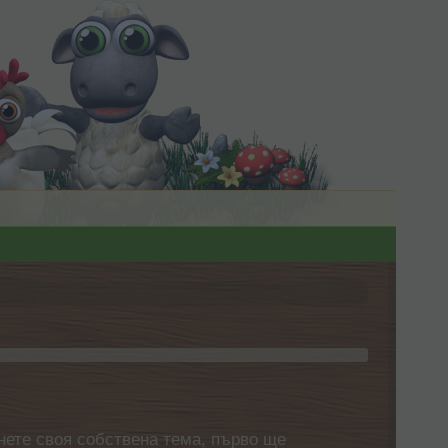
нете своя собствена тема, първо ще