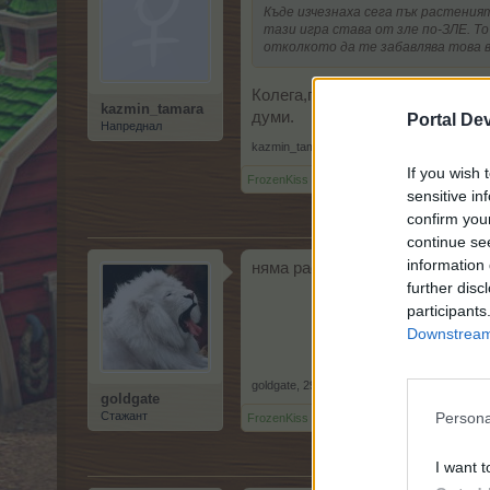
Къде изчезнаха сега пък растеният
тази игра става от зле по-ЗЛЕ. Т
отколкото да те забавлява това ве
Колега,при мен е същото - изт
kazmin_tamara
думи.
Portal De
Напреднал
kazmin_tamara
,
29.1.24
If you wish 
FrozenKiss
харесва това.
sensitive in
confirm you
continue se
information 
няма растения,няма часовник,н
further disc
participants
Downstream 
goldgate
,
29.1.24
goldgate
Стажант
Persona
FrozenKiss
харесва това.
I want t