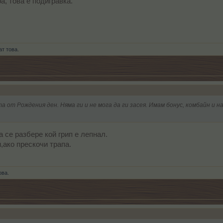
а, това е подигравка.
т това.
а от Рождения ден. Няма ги и не мога да ги засея. Имам бонус, комбайн и 
 се разбере кой грип е лепнал.
ако прескочи трапа.
ова.