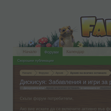
Начало
Календар
Форуми
Скорошни публикации
Начало
Форуми
Архив
Архив на всичко останало
Дискисуя: Забавления и игри з
Дискусията в/ъв "
Архив на всичко останало
" е започната от
mushnu
Скъпи форум потребители,
Ако вие искате да се включите активно във ф