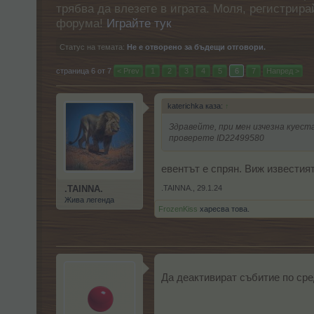
трябва да влезете в играта. Моля, регистрир
форума!
Играйте тук
Статус на темата:
Не е отворено за бъдещи отговори.
страница 6 от 7
< Prev
1
2
3
4
5
6
7
Напред >
katerichka каза:
↑
Здравейте, при мен изчезна куеста
проверете ID22499580
евентът е спрян. Виж известия
.TAINNA.
,
29.1.24
.TAINNA.
Жива легенда
FrozenKiss
харесва това.
Да деактивират събитие по ср