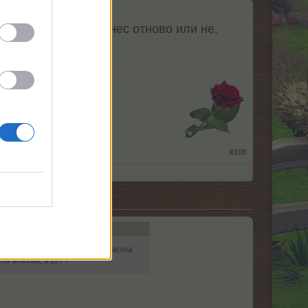
 ли пуснато още днес отново или не.
st-218017
​
#108
ед поредния рестарт ЧРД изчезна
да влезна, а БП ?