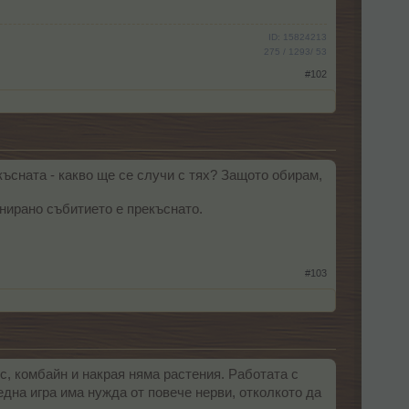
ID: 15824213
275 / 1293/ 53
#102
късната - какво ще се случи с тях? Защото обирам,
анирано събитието е прекъснато.
#103
ус, комбайн и накрая няма растения. Работата с
една игра има нужда от повече нерви, отколкото да