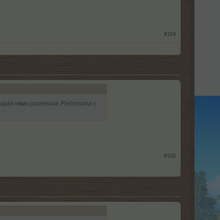
#104
накрая няма растения. Работата с
#105