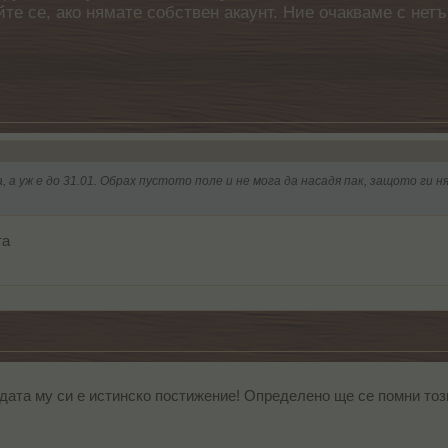
айте се, ако нямате собствен акаунт. Ние очакваме с н
, а уж е до 31.01. Обрах пустото поле и не мога да насадя пак, защото ги 
та
едата му си е истинско постижение! Определено ще се помни то