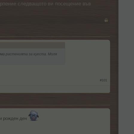
етърпение следващото ви посещение във
няма растенията за куеста. Моля
#101
зи рожден ден