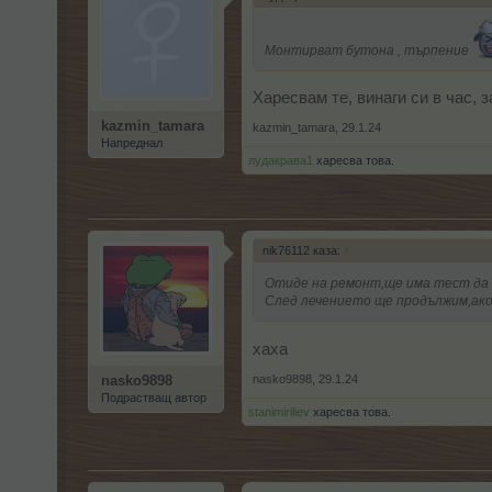
Монтирват бутона , търпение
Харесвам те, винаги си в час, 
kazmin_tamara
kazmin_tamara
,
29.1.24
Напреднал
лудакрава1
харесва това.
nik76112 каза:
↑
Отиде на ремонт,ще има тест да с
След лечението ще продължим,ако
хаха
nasko9898
,
29.1.24
nasko9898
Подрастващ автор
stanimiriliev
харесва това.