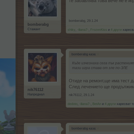
те забавлява това вече не е игр
bomberabg
,
29.1.24
bomberabg
Стажант
shiky
,
-iliana7-
,
FrozenKiss
и
4 други
харесва
bomberabg каза:
↑
Къде изчезнаха сега пък растеният
тази игра става от зле по-ЗЛЕ
Отиде на ремонт,ще има тест да
След лечението ще продължим,
nik76112
Напреднал
nik76112
,
29.1.24
dedoto
,
-iliana7-
,
BetAn
и
4 други
харесват т
bomberabg каза:
↑