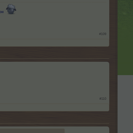
тон
#109
#110