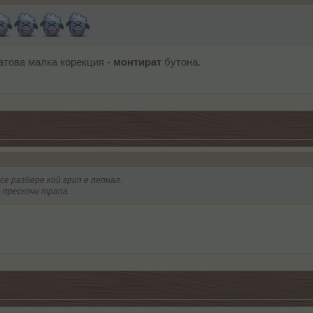
затова малка корекция -
монтират
бутона.
е разбере кой грип е лепнал.
 прескочи трапа.