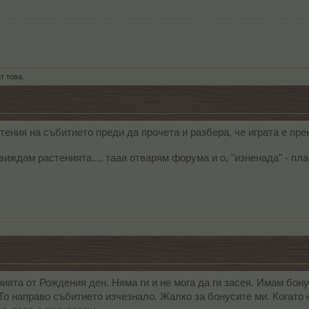
т това.
тения на събитието преди да прочета и разбера, че играта е пре
виждам растенията.... тааа отварям форума и о, "изненада" - пл
ията от Рождения ден. Няма ги и не мога да ги засея. Имам бон
 То направо събитието изчезнало. Жалко за бонусите ми. Когато 