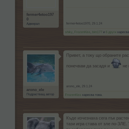
fermer4etoo197
0
fermer4etoo1970
,
29.1.24
Адмирал
shiky
,
FrozenKiss
,
bim177
и
6 други
харесва
Привет, а току що обраните рас
понечвам да засадя и
не 
arono_ele
,
29.1.24
arono_ele
Подрастващ автор
FrozenKiss
харесва това.
Къде изчезнаха сега пък растен
тази игра става от зле по-ЗЛЕ.