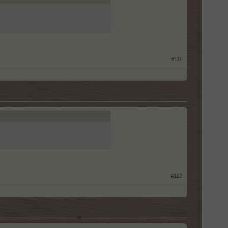
#111
#112