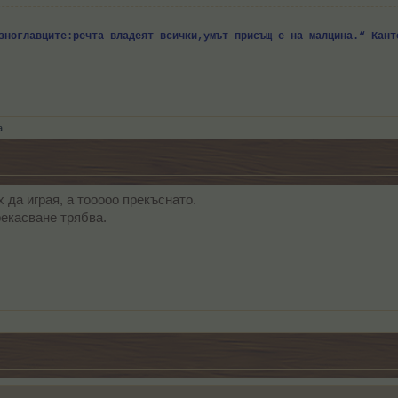
азноглавците:речта владеят всички,умът присъщ е на малцина.“ Кан
а.
х да играя, а тооооо прекъснато.
екасване трябва.