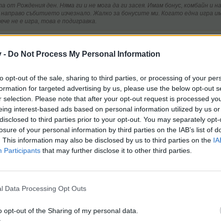
а от Рождения ден. Няма ги и не мога да ги засея. Имам бонус, комбайн и 
о направо събитието изчезнало. Жалко за бонусите ми. Когато една игра им
че не е игра, това е подигравка.
ича ми времето за комбайна, но няма растения. Реших,че е прикл
v -
Do Not Process My Personal Information
to opt-out of the sale, sharing to third parties, or processing of your per
formation for targeted advertising by us, please use the below opt-out s
r selection. Please note that after your opt-out request is processed y
eing interest-based ads based on personal information utilized by us or
disclosed to third parties prior to your opt-out. You may separately opt-
яма подаръка за съседи. вместо да се удължи евента просто пр
losure of your personal information by third parties on the IAB’s list of
. This information may also be disclosed by us to third parties on the
IA
Participants
that may further disclose it to other third parties.
l Data Processing Opt Outs
o opt-out of the Sharing of my personal data.