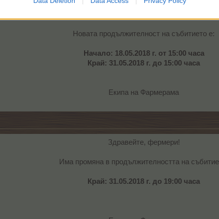
Data Deletion
Data Access
Privacy Policy
Здравейте, фермери!
Новата продължителност на събитието е:
Начало: 18.05.2018 г. от 15:00 часа
Край: 31.05.2018 г. до 15:00 часа
Екипа на Фармерама​
Здравейте, фермери!
Има промяна в продължителността на събитие
Край: 31.05.2018 г. до 19:00 часа