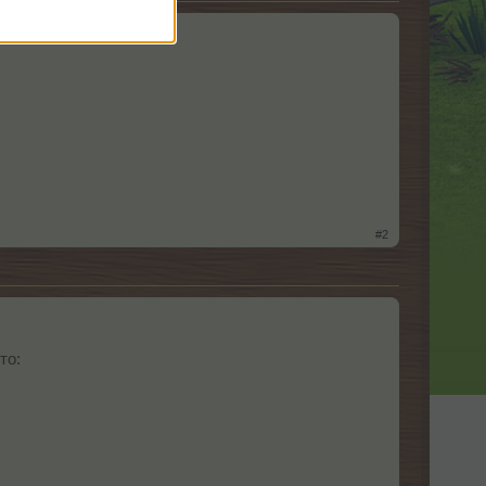
#2
то: