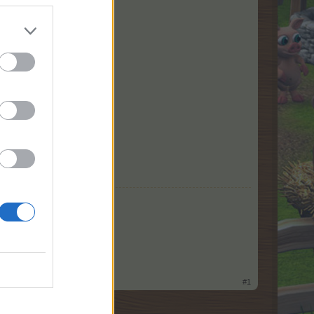
но.“
те си,
#1