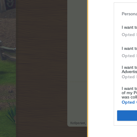
Persona
I want t
Opted 
I want t
Opted 
I want 
Advertis
Opted 
I want t
of my P
was col
Opted 
Кобрелия
,
15.5.18