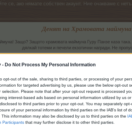
айте се, ако нямате собствен акаунт. Ние очакваме с н
Денят на Храмовата маймуна
аймуна! Защо? Защото храмовата маймуна Гуру Панзе каза так
дялкай тотеми и печели екзотични награди. Не пропус
Начало: 16.05.2018 г. от 15:00 часа
v -
Do Not Process My Personal Information
Край: 28.05.2018 г. до 15:00 часа
Информация
ЧЗВ
to opt-out of the sale, sharing to third parties, or processing of your per
Дискусия
formation for targeted advertising by us, please use the below opt-out s
r selection. Please note that after your opt-out request is processed y
eing interest-based ads based on personal information utilized by us or
disclosed to third parties prior to your opt-out. You may separately opt-
losure of your personal information by third parties on the IAB’s list of
. This information may also be disclosed by us to third parties on the
IA
Participants
that may further disclose it to other third parties.