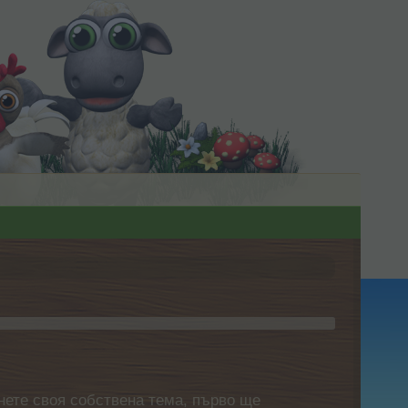
нете своя собствена тема, първо ще