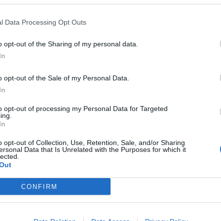
l Data Processing Opt Outs
o opt-out of the Sharing of my personal data.
In
o opt-out of the Sale of my Personal Data.
In
to opt-out of processing my Personal Data for Targeted
Желаем ви успешна игра!
ing.
In
Екипът на Фармерама​
„Колелата на справедливостта мелят бавно, но смилат сит
o opt-out of Collection, Use, Retention, Sale, and/or Sharing
– Сун Дзъ
ersonal Data that Is Unrelated with the Purposes for which it
„Човек трябва да бъде достатъчно голям, за да признае грешки
lected.
достатъчно умен, за да спечели от тях,
Out
и достатъчно силен, за да ги поправи.“
– Джон Максуел
Summer wine...
CONFIRM