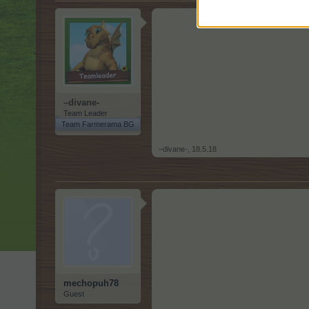
–divane-
Team Leader
Team Farmerama BG
–divane-
,
18.5.18
mechopuh78
Guest