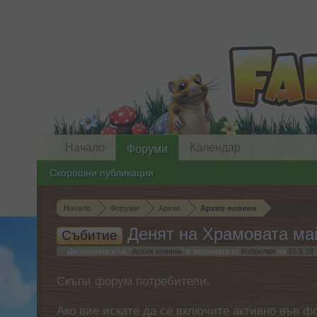
Начало
Календар
Форуми
Скорошни публикации
Начало
Форуми
Архив
Архив новини
Денят на Храмовата ма
Събитие
Дискусията в/ъв "
Архив новини
" е започната от
Кобрелия
на
15.5.18
.
Скъпи форум потребители,
Ако вие искате да се включите активно във ф