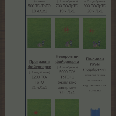
(основа)
(с 1 подобрения)
(с 2 подобрения)
500 ТО/ТрТО
700 ТО/ТрТО
900 ТО/ТрТО
18 ч./1х1​
19 ч./1х1​
20 ч./1х1​
Невероятни
По-силен
Прекрасни
фойерверки
гръм
фойерверки
(с 4 подобрения)
(подобрения)
5000 ТО/
(с 3 подобрения)
намират се във
1200 ТО/
ТрТО+1
вазичката и
ТрТО
безплатно
надграждаме с тях
21 ч./1х1​
завъртане
основата
72 ч./1х1​