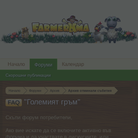
Начало
Календар
Форуми
Скорошни публикации
Начало
Форуми
Архив
Архив отминали събития
"Големият гръм"
FAQ
Скъпи форум потребители,
Ако вие искате да се включите активно във
форума и да участвате в дискусиите, или