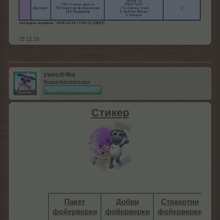
29.12.16
zwezdi4ka
Board Administrator
Team Farmerama BG
Стикер
Пакет
Добри
Страхотни
фойерверки
фойерверки
фойерверки