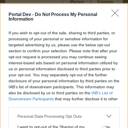
Малка
Средна
Г
кошница
кошница
к
Portal Dev -
Do Not Process My Personal
Information
If you wish to opt-out of the sale, sharing to third parties, or
processing of your personal or sensitive information for
targeted advertising by us, please use the below opt-out
section to confirm your selection. Please note that after your
П
opt-out request is processed you may continue seeing
25
75
50
interest-based ads based on personal information utilized by
Подпалки
Подпалки
us or personal information disclosed to third parties prior to
70 Огнено
150 Огнено
50
your opt-out. You may separately opt-out of the further
цвете
цвете
фо
disclosure of your personal information by third parties on the
70 Цветни
150 Цветни
30
IAB’s list of downstream participants. This information may
фойерверки
фойерверки
also be disclosed by us to third parties on the
IAB’s List of
50 Супер
100 Супер
Downstream Participants
that may further disclose it to other
тор​
тор​
Яб
third parties.
мо
Personal Data Processing Opt Outs
29.12.16
I want to opt-out of the Sharing of my