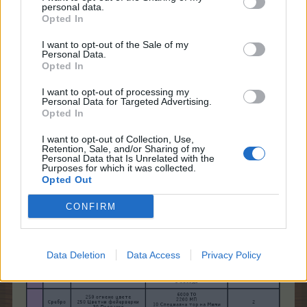
personal data.
Opted In
zwezdi4ka
I want to opt-out of the Sale of my
Personal Data.
Board Administrator
Opted In
Team Farmerama BG
I want to opt-out of processing my
"Големият гръм"
Personal Data for Targeted Advertising.
Opted In
I want to opt-out of Collection, Use,
Retention, Sale, and/or Sharing of my
Personal Data that Is Unrelated with the
Purposes for which it was collected.
Opted Out
CONFIRM
Data Deletion
Data Access
Privacy Policy