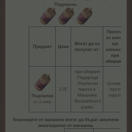
Подпалки
.
Полета,
от които
Могат да се
ще
Предмет
Цена
получат от:
изскачат
при
обиране:
-при обиране
-Подаръци
-Различни
-основно
-
2 ЛГ​
пакети в
-пусто
-
Магазина
-горска​
Подпалки
-Вълшебното
(от 2 ниво)
дърво​
Кошниците от магазина могат да бъдат закупени
многократно от магазина.