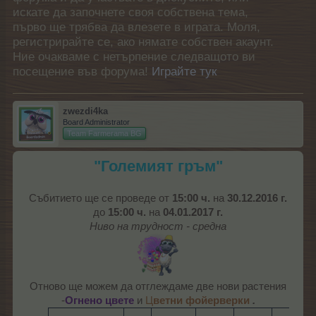
искате да започнете своя собствена тема,
първо ще трябва да влезете в играта. Моля,
регистрирайте се, ако нямате собствен акаунт.
Ние очакваме с нетърпение следващото ви
посещение във форума!
Играйте тук
zwezdi4ka
Board Administrator
Team Farmerama BG
"Големият гръм"
Събитието ще се проведе от
15:00 ч.
на
30.12.2016 г.
до
15:00 ч.
на
04.01.2017 г.
Ниво на трудност - средна
Отново ще можем да отглеждаме две нови растения
-
Огнено цвете
и
Ц
ветни фойерверки
.