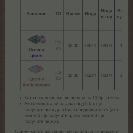
Вода
Вода и
Растение
ТО
Време
Вода
и тор
суп.тор
112
08:00​
06:24​
06:04
03:12​
ТО​
Огнено
цвете
112
08:00​
06:24​
06:04
03:12​
ТО​
Цветни
фойерверки
Като начало всеки ще получи по 10 бр. семена.
Ако семената ви останат под 5 бр. ще
получите нови до 5 бр. в следващите 5 ч.(ако
имате 0 ще получите 5, ако имате 3 ще
получите още 2).
Освен новото растение, ще трябва да събираме и