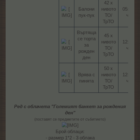
42 х
Балони
нивото
05:00
пук-пук​
ТО/
ч.​
ТрТО​
Въртяща
45 х
се торта
нивото
12:00
за
ТО/
ч.​
рожден
ТрТО​
ден​
50 х
Врява с
нивото
12:00
пинята​
ТО/
ч.​
ТрТО​
Ред с облачета "Големият банкет за рождения
ден"
(поставят се предметите от събитието)
Брой облаци:
- размер 1*2 - 3 облака