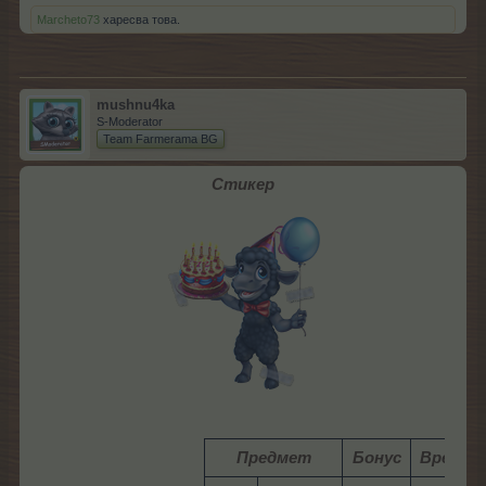
Marcheto73
харесва това.
mushnu4ka
S-Moderator
Team Farmerama BG
Стикер
Предмет
Бонус
Време