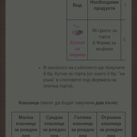
Необходими
Вид
Врем
продукти
96 Цвете за
торта
00:00:
Кутия
6 Форма за
за
мъфини​
торта
В началото на събитието ще получите
6 бр. Кутия за торта (от които 3 бр. "на
ръка" в слотовете под формата на
плочка торти).
Кошници
(могат да бъдат закупени
два пъти
):
Малка
Средна
Голяма
Огромна
кошница
кошница
кошница
кошница
за рожден
за рожден
за рожден
за рожден
ден
ден
ден
ден