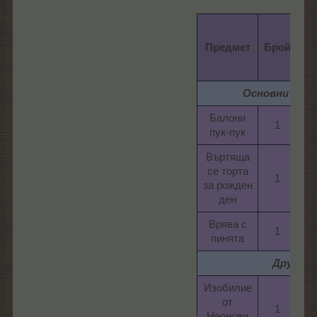
Це
Предмет
Брой
Основни нагр
Балони
1​
12
пук-пук​
Въртяща
се торта
1​
14
за рожден
ден​
Врява с
1​
15
пинята​
Други
Изобилие
от
1​
15
Неонови