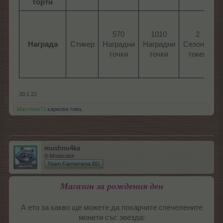
торти
570
1010
2
Награда
Стикер​
Наградни
Наградни
Сезонен
точки​
точки​
токен​
20.1.22
Marcheto73
харесва това.
mushnu4ka
S-Moderator
Team Farmerama BG
Магазин за рождения ден
А ето за какво ще можете да похарчите спечелените
монети със звезда:​