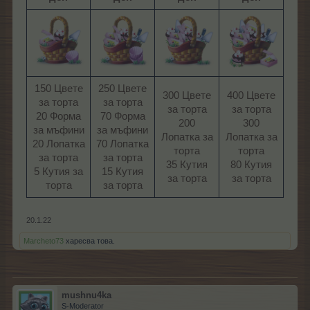
150 Цвете
250 Цвете
300 Цвете
400 Цвете
за торта
за торта
за торта
за торта
20 Форма
70 Форма
200
300
за мъфини
за мъфини
Лопатка за
Лопатка за
20 Лопатка
70 Лопатка
торта
торта
за торта
за торта
35 Кутия
80 Кутия
5 Кутия за
15 Кутия
за торта​
за торта​
торта​
за торта​
20.1.22
Marcheto73
харесва това.
mushnu4ka
S-Moderator