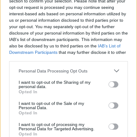
section to confirm your selection. Please note that after your
Поставеното количество плочки торти се отчита в
opt-out request is processed you may continue seeing
лентата за напредъка след приключване на дадено
ниво и е общо
interest-based ads based on personal information utilized by
за всички минати към момента нива. Не включва
us or personal information disclosed to third parties prior to
плочките "на ръка".
your opt-out. You may separately opt-out of the further
disclosure of your personal information by third parties on the
IAB’s list of downstream participants. This information may
also be disclosed by us to third parties on the
IAB’s List of
Downstream Participants
that may further disclose it to other
third parties.
Personal Data Processing Opt Outs
I want to opt-out of the Sharing of my
personal data.
Opted In
Освен това ще получавате малки награди за
I want to opt-out of the Sale of my
свързването на плочките торти във възможно най-
Personal Data.
големи области от еднакъв
Opted In
вид торти, колкото по-големи са тези области,
толкова по-големи ще са и малките награди (монета
I want to opt-out of processing my
Personal Data for Targeted Advertising.
със звезда, МП, ТО, ТрТО, луксозен парфюм, супер
Opted In
тор, фермерска монета, спец. тор на Мими, дървесна