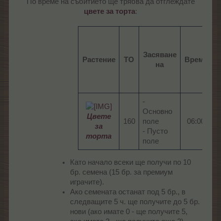
По време на събитието ще трябва да отглеждате
цвете за торта
:​
Засяване
Растение
ТО
Време
на
в
-
Основно
Цвете
160​
поле
06:00​
0
за
- Пусто
торта
поле
Като начало всеки ще получи по 10
бр. семена (15 бр. за премиум
играчите).
Ако семената останат под 5 бр., в
следващите 5 ч. ще получите до 5 бр.
нови (ако имате 0 - ще получите 5,