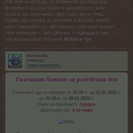
Ако вие искате да се включите активно във
форума и да участвате в дискусиите, или
искате да започнете своя собствена тема,
първо ще трябва да влезете в играта. Моля,
регистрирайте се, ако нямате собствен акаунт.
Ние очакваме с нетърпение следващото ви
посещение във форума!
Играйте тук
mushnu4ka
S-Moderator
Team Farmerama BG
Големият банкет за рождения ден
Събитието ще се проведе от
15:00 ч.
на
21.01.2022 г.
до
23:00 ч.
на
28.01.2022 г.
Ниво на трудност:
средно
Достъпно от:
3-то ниво