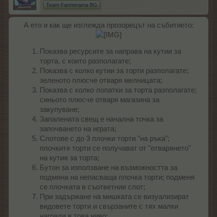
Team Farmerama BG
А ето и как ще изглежда прозорецът на събитието:
Показва ресурсите за направа на кутии за
торта, с които разполагате;
Показва с колко кутии за торти разполагате;
зеленото плюсче отваря мелницата;
Показва с колко лопатки за торта разполагате;
синьото плюсче отваря магазина за
закупуване;
Запалената свещ е начална точка за
започването на играта;
Слотове с до 3 плочки торти "на ръка";
плочките торти се получават от "отварянето"
на кутия за торта;
Бутон за използване на възможността за
подмяна на непасваща плочка торти; подменя
се плочката в съответния слот;
При задържане на мишката се визуализират
видовете торти и свързаните с тях малки
награди в това ниво;