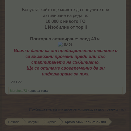
Бонусът, който ще можете да получите при
активиране на реда, е:
10 000 х нивото ТО
1 Изобилие от тор II
Повторно активиране: след 40 ч.
Всички данни са от предварителни тестове и
са възможни промени преди или със
стартирането на събитието.
Ще се опитаме своевременно да ви
информираме за тях.
20.1.22
Marcheto73
харесва това.
(Трябва да влезеш или да се регистрираш, за да отговаряш тук.)
Начало
Форуми
Архив
Архив отминали събития