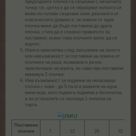
предходните плочки са свързани с началната
точка; т.е. целта е да се образуват колкото се
може по-големи свързани зони; разликата от
класическото домино е, че повече от една
плочка може да бъде поставяна до друга
плочка, стига да е спазено правилото за
поставяне; освен това плочките могат да се
въртят;
Играта приключва след запълване на полето
или невъзможност за поставяне на повече от
плочките на ръка; възможно е ръчно
приключване на играта, но само при поставени
минимум 2 плочки;
Има възможност за подмяна на непасваща
плочка с нова - до 5 пъти в рамките на една
мини-игра, като първата подмяна е безплатна,
а за останалите се заплаща 1 лопатка за
торта.
Поставени
плочки
7​
12​
20​
32​