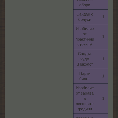
обори​
Сандък с
1​
11
бонуси​
Изобилие
от
1​
11
практични
стоки IV​
Сандък
чудо
1​
16
„Пиколо“​
Парти
1​
10
билет​
Изобилие
от забава
в
1​
45
овощните
градини​