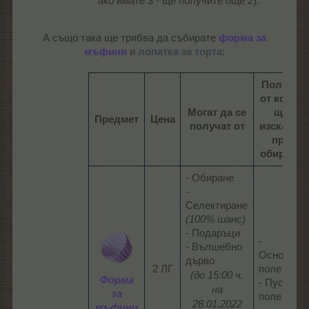
ако имате 3 - ще получите още 2).
А също така ще трябва да събирате
форма за
мъфини
и
лопатка за торта
:​
Полета,
от които
Могат да се
ще
Предмет
Цена
получат от
изскачат
при
обиране
- Обиране
-
Селектиране
(100% шанс)
- Подаръци
-
- Вълшебно
Основно
дърво​
2 ЛГ​
поле
(до 15:00 ч.
Форма
- Пусто
на
за
поле​
28.01.2022
мъфини