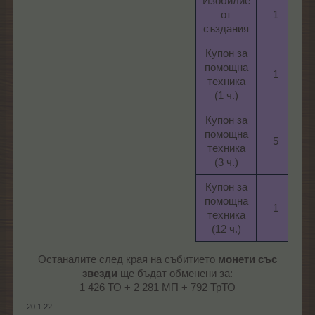
Изобилие
от
1​
45
създания​
Купон за
помощна
1​
15
техника
(1 ч.)​
Купон за
помощна
5​
30
техника
(3 ч.)​
Купон за
помощна
1​
90
техника
(12 ч.)​
Останалите след края на събитието
монети със
звезди
ще бъдат обменени за:
1 426 ТО + 2 281 МП + 792 ТрТО​
20.1.22