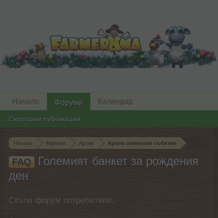
Начало
Календар
Форуми
Скорошни публикации
Начало
Форуми
Архив
Архив отминали събития
Големият банкет за рождения
FAQ
ден
Скъпи форум потребители,