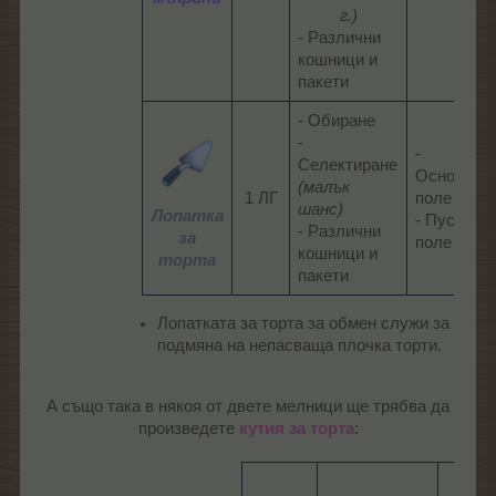
г.)
- Различни
кошници и
пакети​
- Обиране
-
-
Селектиране
Основно
(малък
1 ЛГ​
поле
шанс)
Лопатка
- Пусто
- Различни
за
поле​
кошници и
торта
пакети​
Лопатката за торта за обмен служи за
подмяна на непасваща плочка торти.
А също така в някоя от двете мелници ще трябва да
произведете
кутия за торта
: