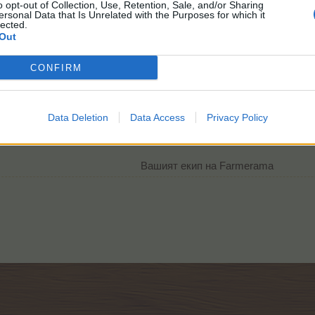
o opt-out of Collection, Use, Retention, Sale, and/or Sharing
ersonal Data that Is Unrelated with the Purposes for which it
lected.
Out
CONFIRM
Data Deletion
Data Access
Privacy Policy
Вашият екип на Farmerama​