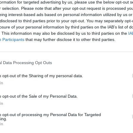
formation for targeted advertising by us, please use the below opt-out s
айте се, ако нямате собствен акаунт. Ние очакваме с н
r selection. Please note that after your opt-out request is processed y
eing interest-based ads based on personal information utilized by us or
disclosed to third parties prior to your opt-out. You may separately opt-
losure of your personal information by third parties on the IAB’s list of
Уважаеми фермери,
. This information may also be disclosed by us to third parties on the
IA
ащаме ви празнични коледни поздравления! Пожелаваме ви моме
Participants
that may further disclose it to other third parties.
оледа изпълни домовете ви с топлина и щастие! Отново ви благ
Ако използвате бонус-кода
XMAS2023
, ще получите
1
Благода
l Data Processing Opt Outs
сега нататък, заявява се веднъж за потребителски акаунт и е в
Внимание: само първите 59 минути от последн
o opt-out of the Sharing of my personal data.
Весела Коледа!
In
o opt-out of the Sale of my Personal Data.
In
to opt-out of processing my Personal Data for Targeted
ing.
In