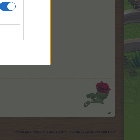
​
#1
(Трябва да влезеш или да се регистрираш, за да отговаряш тук.)