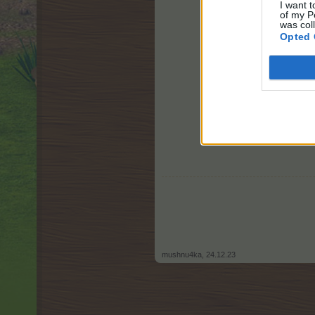
I want t
of my P
was col
Opted 
mushnu4ka
,
24.12.23