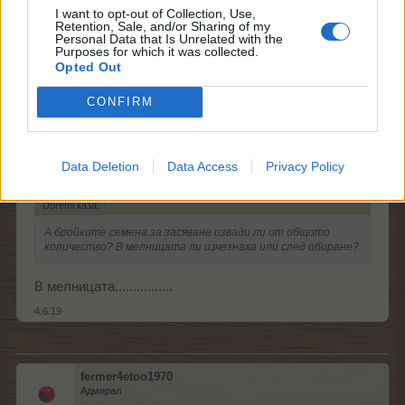
I want to opt-out of Collection, Use,
игри... Нищо не е изчезнало, грешно е смятала.
Retention, Sale, and/or Sharing of my
Personal Data that Is Unrelated with the
4.6.19
Purposes for which it was collected.
Opted Out
kakata13
харесва това.
CONFIRM
petkakokoshkova
Прохождащ
Data Deletion
Data Access
Privacy Policy
Doremi каза:
↑
А бройките семена за засяване извади ли от общото
количество? В мелницата ли изчезнаха или след обиране?
В мелницата................
4.6.19
fermer4etoo1970
Адмирал