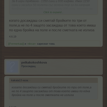
За 6 игри трябваха - 1350 сини и 930 кафяви. Имах 1150
сини и засадих 50 полета със зелена тор за да направя
бройките, с чатни бях, което прави 200 сини, колкото ми
Click to expand...
трябваха и при меленето пак изчезнаха бройките!!!!!!! За
60-70 сини пак не видях Папата..........
когато досаждаш си смятай бройките по три от
поле,а не по 4 защото засаждаш от това което имаш
по една бройка на поле и после сметката не излиза
4.6.19
[[Fermerkaa]]
и
-niksan-
харесват това.
petkakokoshkova
Прохождащ
kakata13 каза:
↑
когато досаждаш си смятай бройките по три от поле,а
не по 4 защото засаждаш от това което имаш по една
бройка на поле и после сметката не излиза