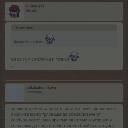
sm0uk3r71
Обсебен
-niksan- каза:
↑
Щеше да е хубаво.
ми аз съм си блейка и познай
4.6.19
petkakokoshkova
Прохождащ
здравейте,имам следното питане: при изчисление на
бройките които трябваше да обера(повече от
необходимото)защо при смилането ми изчезваха и
се наложи да садя отново точните бройки със супер