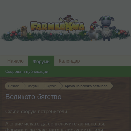
Начало
Календар
Форуми
Скорошни публикации
Начало
Форуми
Архив
Архив на всичко останало
Великото бягство
Скъпи форум потребители,
Ако вие искате да се включите активно във
форума и да участвате в дискусиите, или