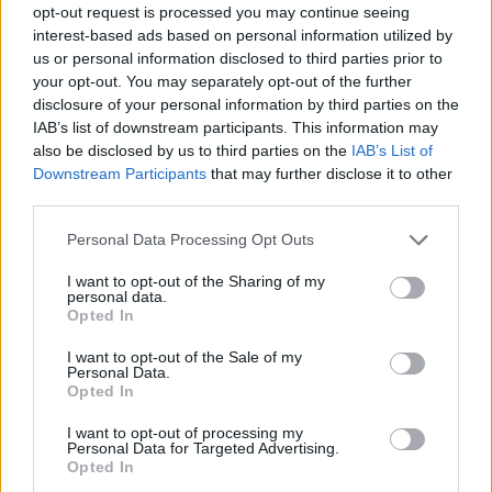
За 6 игри трябваха - 1350 сини и 930 кафяви. Имах 1150
opt-out request is processed you may continue seeing
сини и засадих 50 полета със зелена тор за да направя
interest-based ads based on personal information utilized by
бройките, с чатни бях, което прави 200 сини, колкото ми
Click to expand...
us or personal information disclosed to third parties prior to
трябваха и при меленето пак изчезнаха бройките!!!!!!! За
60-70 сини пак не видях Папата..........
your opt-out. You may separately opt-out of the further
А бройките семена за засяване извади ли от общото
disclosure of your personal information by third parties on the
количество? В мелницата ли изчезнаха или след
IAB’s list of downstream participants. This information may
обиране?
also be disclosed by us to third parties on the
IAB’s List of
4.6.19
Downstream Participants
that may further disclose it to other
third parties.
kakata13
харесва това.
Personal Data Processing Opt Outs
I want to opt-out of the Sharing of my
fermer4etoo1970
personal data.
Адмирал
Opted In
I want to opt-out of the Sale of my
Doremi каза:
↑
Personal Data.
Opted In
А бройките семена за засяване извади ли от общото
количество? В мелницата ли изчезнаха или след обиране?
I want to opt-out of processing my
Personal Data for Targeted Advertising.
Opted In
От 1150 е засадила 50, т.е. са останали 1100 + 200 от
засадените се получават 1300, т.е. не стигат 50 за 6