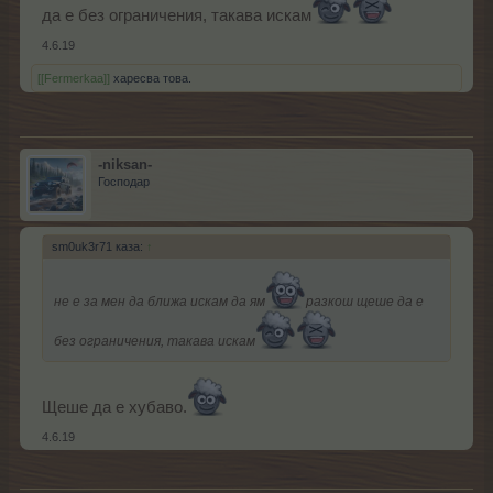
да е без ограничения, такава искам
4.6.19
[[Fermerkaa]]
харесва това.
-niksan-
Господар
sm0uk3r71 каза:
↑
не е за мен да ближа искам да ям
разкош щеше да е
без ограничения, такава искам
Щеше да е хубаво.
4.6.19