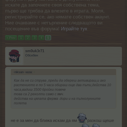
искате да започнете своя собствена тема,
първо ще трябва да влезете в играта. Моля,
регистрирайте се, ако нямате собствен акаунт.
Ние очакваме с нетърпение следващото ви
посещение във форума!
Играйте тук
< Prev
1
2
3
4
5
sm0uk3r71
Обсебен
-niksan- каза:
↑
Как да не си струва ,преди да обереш активираш,и ако
растението е по 5 часа обираш още два пъти,действа 10
часа,вадиш 3500 бройки повече
това са 2 реколти само с ямч.
действа на цялата ферма .дори и на пълнолунните
полета
не е за мен да ближа искам да ям
разкош щеше