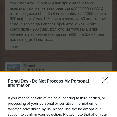
тор и перките на Мими и пак при смилането ме
прецака играта и не взех редицата????????????? 2
пъти прецакване!!!!!! За 6 игри трябваха - 1350 сини и
930 кафяви. Имах 1150 сини и засадих 50 полета със
зелена тор за да направя бройките, с чатни бях,
което прави 200 сини, колкото ми трябваха и при
меленето пак изчезнаха бройките!!!!!!! За 60-70 сини
пак не видях Папата..........
4.6.19
Doremi
Старши болярин
Portal Dev -
Do Not Process My Personal
Information
petkakokoshkova каза:
↑
здравейте,имам следното питане: при изчисление на
бройките които трябваше да обера(повече от
If you wish to opt-out of the sale, sharing to third parties, or
необходимото)защо при смилането ми изчезваха и се
processing of your personal or sensitive information for
наложи да садя отново точните бройки със супер тор и
targeted advertising by us, please use the below opt-out
перките на Мими и пак при смилането ме прецака играта
и не взех редицата????????????? 2 пъти прецакване!!!!!!
section to confirm your selection. Please note that after your