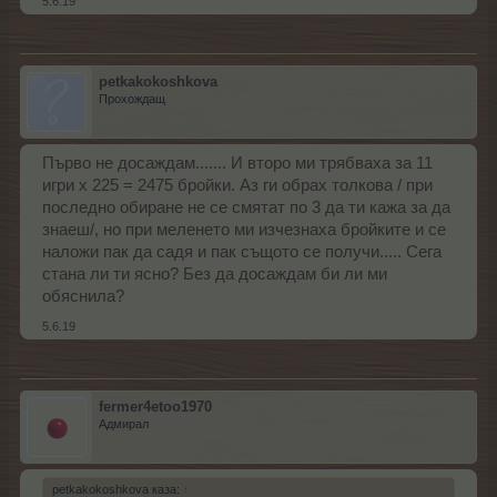
5.6.19
petkakokoshkova
Прохождащ
Първо не досаждам....... И второ ми трябваха за 11
игри х 225 = 2475 бройки. Аз ги обрах толкова / при
последно обиране не се смятат по 3 да ти кажа за да
знаеш/, но при меленето ми изчезнаха бройките и се
наложи пак да садя и пак същото се получи..... Сега
стана ли ти ясно? Без да досаждам би ли ми
обяснила?
5.6.19
fermer4etoo1970
Адмирал
petkakokoshkova каза:
↑