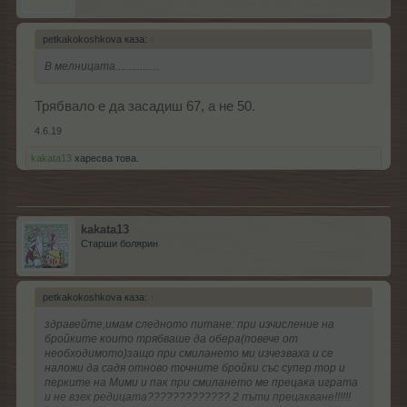
petkakokoshkova каза:
↑
В мелницата................
Трябвало е да засадиш 67, а не 50.
4.6.19
kakata13
харесва това.
kakata13
Старши болярин
petkakokoshkova каза:
↑
здравейте,имам следното питане: при изчисление на
бройките които трябваше да обера(повече от
необходимото)защо при смилането ми изчезваха и се
наложи да садя отново точните бройки със супер тор и
перките на Мими и пак при смилането ме прецака играта
и не взех редицата????????????? 2 пъти прецакване!!!!!!