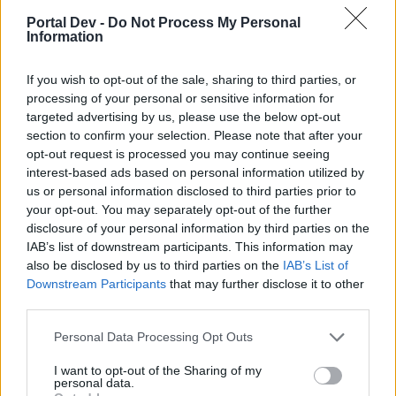
Ако вие искате да се включите активно във
Portal Dev -
Do Not Process My Personal
форума и да участвате в дискусиите, или
Information
искате да започнете своя собствена тема,
първо ще трябва да влезете в играта. Моля,
регистрирайте се, ако нямате собствен акаунт.
If you wish to opt-out of the sale, sharing to third parties, or
Ние очакваме с нетърпение следващото ви
processing of your personal or sensitive information for
посещение във форума!
Играйте тук
targeted advertising by us, please use the below opt-out
section to confirm your selection. Please note that after your
opt-out request is processed you may continue seeing
–divane-
interest-based ads based on personal information utilized by
Team Leader
us or personal information disclosed to third parties prior to
Team Farmerama BG
your opt-out. You may separately opt-out of the further
disclosure of your personal information by third parties on the
Здравейте, Фермери!
IAB’s list of downstream participants. This information may
also be disclosed by us to third parties on the
IAB’s List of
Някои потребители са се сблъсквали с ъс
Downstream Participants
that may further disclose it to other
значително забавяне на играта или неочаквано
изхвърляне през изминалите дни, които са причинени
third parties.
от бот програма, която оказва влияние върху
Personal Data Processing Opt Outs
цялостната производителност на играта.
Вчера открихме бота и днес всички акаунти, които
I want to opt-out of the Sharing of my
използват този бот са получили бан.
personal data.
Моля, имайте предвид, че използването на бот