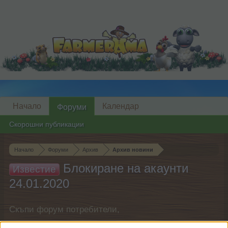
Начало
Календар
Форуми
Скорошни публикации
Начало
Форуми
Архив
Архив новини
Блокиране на акаунти
Известие
24.01.2020
Скъпи форум потребители,