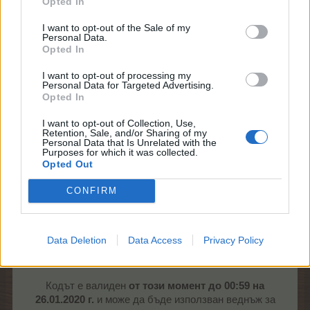
Opted In
програми, е строго забранено и това се отнася за
използването на всеки софтуер, който би повлиял на
I want to opt-out of the Sale of my
нормалния геймплей според нашите условия.
Personal Data.
Opted In
Последно: забраняваме непрекъснато ботовите
акаунти - това е текуща процедура.
I want to opt-out of processing my
Personal Data for Targeted Advertising.
Тъй като този път нормалните потребителски
Opted In
акаунти се сблъскаха с проблеми, искахме да ви
предоставим малка компенсация.
I want to opt-out of Collection, Use,
Retention, Sale, and/or Sharing of my
Personal Data that Is Unrelated with the
Надяваме се, че всички честни играчи ще се
Purposes for which it was collected.
насладят на уикенда за Рожден ден на
Opted Out
FARMERAMA.
CONFIRM
Като малка благодарност за добротата ви ще
получите:
10 Луксозни парфюма и 10 Супер храна
Data Deletion
Data Access
Privacy Policy
като използвате кода BADBOTS.
Кодът е валиден
от този момент до 00:59 на
26.01.2020 г.
и може да бъде използван веднъж за