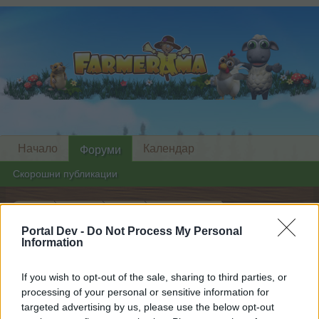
Начало
Календар
Форуми
Скорошни публикации
Начало
Форуми
Архив
Архив новини
Portal Dev -
Do Not Process My Personal
Актуализация на
Известие
Information
ползването на луксозни парфюми
If you wish to opt-out of the sale, sharing to third parties, or
Скъпи форум потребители,
processing of your personal or sensitive information for
targeted advertising by us, please use the below opt-out