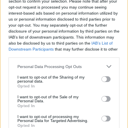
Ако вие искате да се включите активно във
section to confirm your selection. Please note that after your
форума и да участвате в дискусиите, или
opt-out request is processed you may continue seeing
искате да започнете своя собствена тема,
interest-based ads based on personal information utilized by
първо ще трябва да влезете в играта. Моля,
us or personal information disclosed to third parties prior to
регистрирайте се, ако нямате собствен акаунт.
your opt-out. You may separately opt-out of the further
Ние очакваме с нетърпение следващото ви
disclosure of your personal information by third parties on the
посещение във форума!
IAB’s list of downstream participants. This information may
Играйте тук
also be disclosed by us to third parties on the
IAB’s List of
Downstream Participants
that may further disclose it to other
mushnu4ka
third parties.
S-Moderator
Team Farmerama BG
Personal Data Processing Opt Outs
Здравейте, фермери!
I want to opt-out of the Sharing of my
personal data.
Opted In
След
15:00 ч.
на
12.03.2020 г.
ползването на
луксозни парфюми ще е достъпно постоянно в
I want to opt-out of the Sale of my
играта,
Personal Data.
докато закупуването им ще бъде само по време на
Opted In
разпродажба.
I want to opt-out of processing my
Personal Data for Targeted Advertising.
Opted In