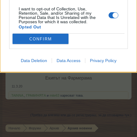
I want to opt-out of Collection, Use,
Retention, Sale, and/or Sharing of my
Personal Data that Is Unrelated with the
Purposes for which it was collected.
Opted Out
CONFIRM
Data Deletion
Data Access
Privacy Policy
Екипът на Фармерама​
11.3.20
.TAINNA.
,
ГРАФИНЯТА
и
mite63
харесват това.
(Трябва да влезеш или да се регистрираш, за да отговаряш тук.)
Начало
Форуми
Архив
Архив новини