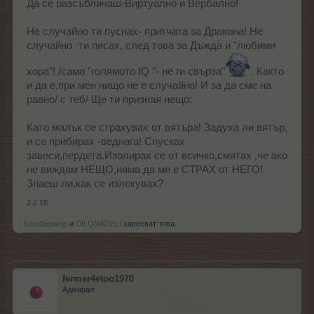
Да се разсъбличаш-Виртуално и Вербално!
Не случайно ти пуснах- притчата за Дракона! Не
случайно -ти писах, след това за Дъжда и "любими
хора"! /само "голямото IQ "- не ги свърза"
. Както
и да е,при мен нищо не е случайно! И за да сме на
равно/ с теб/ Ще ти призная нещо:
Като малък се страхувах от вятъра! Задуха ли вятър,
и се прибирах -веднага! Спусках
завеси,пердета.Изолирах се от всичко,смятах ,че ако
не виждам НЕЩО,няма да ме е СТРАХ от НЕГО!
Знаеш ли,как се излекувах?
2.2.18
БашФермер
и
DILQNADELI
харесват това.
fermer4etoo1970
Адмирал