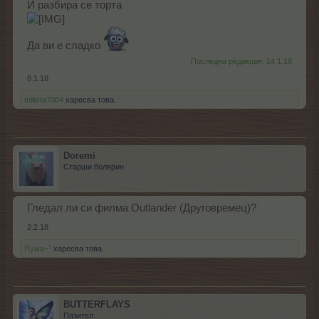
И разбира се торта
Да ви е сладко
Последна редакция:
14.1.18
8.1.18
milena7004
харесва това.
Doremi
Старши болярин
Гледал ли си филма Outlander (Друговремец)?
2.2.18
Пума~`
харесва това.
BUTTERFLAYS
Пазител