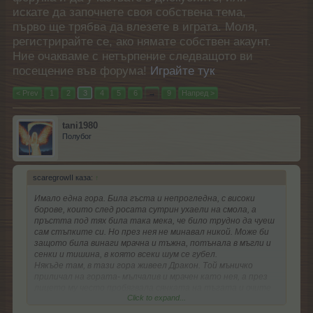
искате да започнете своя собствена тема,
първо ще трябва да влезете в играта. Моля,
регистрирайте се, ако нямате собствен акаунт.
Ние очакваме с нетърпение следващото ви
посещение във форума!
Играйте тук
< Prev
1
2
3
4
5
6
→
9
Напред >
tani1980
Полубог
scaregrowII каза:
↑
Имало една гора. Била гъста и непрогледна, с високи
борове, които след росата сутрин ухаели на смола, а
пръстта под тях била така мека, че било трудно да чуеш
сам стъпките си. Но през нея не минавал никой. Може би
защото била винаги мрачна и тъжна, потънала в мъгли и
сенки и тишина, в която всеки шум се губел.
Някъде там, в тази гора живеел Дракон. Той мъничко
приличал на гората- мълчалив и мрачен като нея, а през
лицето му често пробягвала сянката на тъгата и очите
Click to expand...
му помътнявали. Тогава той навеждал глава и я извъртал
встрани, както когато вали дъжд, който влиза в очите. Но