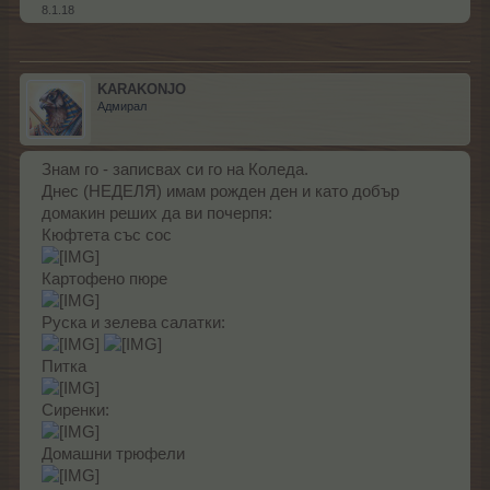
8.1.18
KARAKONJO
Адмирал
Знам го - записвах си го на Коледа.
Днес (НЕДЕЛЯ) имам рожден ден и като добър
домакин реших да ви почерпя:
Кюфтета със сос
Картофено пюре
Руска и зелева салатки:
Питка
Сиренки:
Домашни трюфели