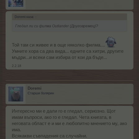
Doremi каза:
↑
Гледал ли си филма Outlander (Друговремец)?
Той там си живее и в още няколко филма....
Умните хора са два вида... едните са хитри, другите
мъдри...и всеки сам избира от кои да бъде...
2.2.18
Doremi
Старши болярин
Интересно ми е дали го е гледал, сериозно. Щот
имам въпроси, ако го е гледал. Чета книгата, в
неговата област е и ми е любопитно мнението му, ако
има.
Всякакви съвпадения са случайни.