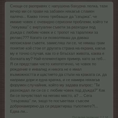
Снощи се разправях с напушена бахурна лелка, тази
вечер ми се прави на забавен някакъв сламен
палячо... Какво точно трябваше да "свържа", че
имаме човек с очевидно сериозни проблеми, който ти
"лекуваш" с виртуални съвети за разходки под
дъжда с любим човек и с тропот на таралежи за
релакс??? Когато си позволяваш да даваш
непоискани съвети, замисляш ли се, че нямаш грам
понятие кой стои от другата страна на екрана, какъв
му е точно случая, как го е блъскал живота, каква е
болката му? Най-елементарен пример, като за теб...
Я си представи чисто хипотетично, че човек по
рождение е инвалид и никога не е имал
възможността и щастието да стъпи на краката си, да
направи дори и една крачка, и се намира някакъв
форумен случайник, който му задава въпрос: "Ти
разхождал ли си се с любим човек под дъжда?" Как
би се почувствал на негово място, а? ... Сега
"свързваш" ли, защо те посъветвах съвсем
добронамерено да си редактираш тъпотиите?!...
Едва ли...
Последна редакция:
2.2.18