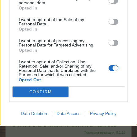
personal data.
Opted In
I want to opt-out of the Sale of my
Personal Data.
Opted In
I want to opt-out of processing my
Personal Data for Targeted Advertising.
Opted In
7.1.18
I want to opt-out of Collection, Use,
Retention, Sale, and/or Sharing of my
Personal Data that Is Unrelated with the
BUTTERFLAYS
Purposes for which it was collected.
Пазител
Opted Out
CONFIRM
Понеже си киноман, един от най - харесваните
филми на 2017 - дублиран на български език.... онази
сцена, в която главния герой говори с мъдростта и
въобще целия филм е точно като за теб. Горещо ти
Data Deletion
Data Access
Privacy Policy
го препоръчвам.
http://zamunda.net/banan?id=527867&hit=1&t=movie
Последна редакция:
8.1.18