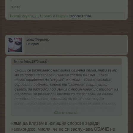
3.2.18
Doremi
,
deyana_79
,
Dr3amS
и
13 други
харесват това.
БашФермер
Генерал
fermer4etoo1970 каза:
↑
Снощи се разправях с напушена бахурна лелка, тази вечер
ми се прави на забавен някакъв сламен палячо... Какво
точно трябваше да "свържа", че имаме човек с очевидно
сериозни проблеми, който ти "лекуваш" с виртуални
съвети за разходки под дъжда с любим човек и с тропот на
таралежи за релакс??? Когато си позволяваш да даваш
непоискани съвети, замисляш ли се, че нямаш грам
понятие кой стои от другата страна на екрана, какъв му
е точно случая, как го е блъскал живота, каква е болката
Click to expand...
му? Най-елементарен пример, като за теб... Я си
представи чисто хипотетично, че човек по рождение е
инвалид и никога не е имал възможността и щастието да
няма да влизам в излишни спорове заради
стъпи на краката си, да направи дори и една крачка, и се
караконджо, мисля, че не си заслужава ОБАЧЕ не
намира някакъв форумен случайник, който му задава