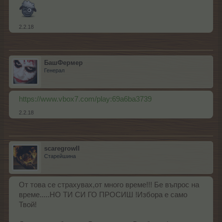
2.2.18
БашФермер
Генерал
https://www.vbox7.com/play:69a6ba3739
2.2.18
scaregrowII
Старейшина
От това се страхувах,от много време!!! Бе въпрос на
време.....НО ТИ СИ ГО ПРОСИШ !Избора е само
Твой!