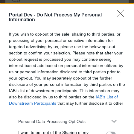
7.1.18
DILQNADELI
харесва това.
Portal Dev -
Do Not Process My Personal
Information
KARAKONJO
If you wish to opt-out of the sale, sharing to third parties, or
Адмирал
processing of your personal or sensitive information for
targeted advertising by us, please use the below opt-out
section to confirm your selection. Please note that after your
Е сега то пък за вашето няма угодия - като питат
opt-out request is processed you may continue seeing
защо питат, като не отговаряш, защо не отговаряш, а
interest-based ads based on personal information utilized by
ако вземеш да отговориш или разкажеш нещо, ама то
us or personal information disclosed to third parties prior to
не било за пред хората виждаш ли. Ей....
your opt-out. You may separately opt-out of the further
Ето ви един Бьоф Строганов, че явно сте гладни тази
disclosure of your personal information by third parties on the
вечер.
IAB’s list of downstream participants. This information may
И един малинов пай, че явно тука кексовете са с друг
also be disclosed by us to third parties on the
IAB’s List of
контекст свързани, доста мръснишки мисля.
Downstream Participants
that may further disclose it to other
third parties.
Personal Data Processing Opt Outs
I want to opt-out of the Sharing of my