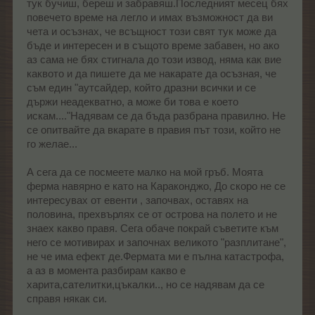
тук бучиш, береш и забравяш.Последният месец бях
повечето време на легло и имах възможност да ви
чета и осъзнах, че всъщност този свят тук може да
бъде и интересен и в същото време забавен, но ако
аз сама не бях стигнала до този извод, няма как вие
каквото и да пишете да ме накарате да осъзная, че
съм един "аутсайдер, който дразни всички и се
държи неадекватно, а може би това е което
искам...."Надявам се да бъда разбрана правилно. Не
се опитвайте да вкарате в правия път този, който не
го желае...
А сега да се посмеете малко на мой гръб. Моята
ферма навярно е като на Караконджо, До скоро не се
интересувах от евенти , започвах, оставях на
половина, прехвърлях се от острова на полето и не
знаех какво правя. Сега обаче покрай съветите към
него се мотивирах и започнах великото "разплитане",
не че има ефект де.Фермата ми е пълна катастрофа,
а аз в момента разбирам какво е
харита,сателитки,цъкалки.., но се надявам да се
справя някак си.
,