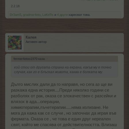
2.2.18
Dr3amS
,
gradinar4eto
,
LaKeRs
и
4 други
харесват това.
Калея
Активен автор
fermer4etoo1970 каза:
↑
кой стои от другата страна на екрана, какъв му е точно
случая, как го е блъскал живота, каква е болката му.
Дълго мислих дали да го направя, но сега аз ще ви
разкажа една история....Преди няколко години се
разболях от рак, оказа се злокачествен с разсейки и
влязох в ада...операции,
химиотерапии,лъчетерапии.....няма излизане. Не
мога да кажа как се случи , но започнах да играя във
фермата. Оказа се , че това е един друг нереален
свят, който ме спасява от действителността. Влизаш