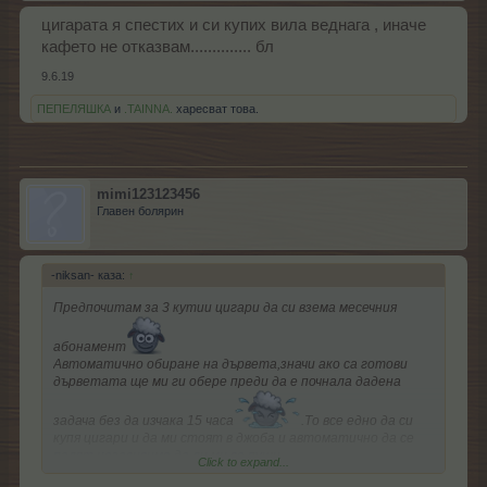
цигарата я спестих и си купих вила веднага , иначе
кафето не отказвам.............. бл
9.6.19
ПЕПЕЛЯШКА
и
.TAINNA.
харесват това.
mimi123123456
Главен болярин
-niksan- каза:
↑
Предпочитам за 3 кутии цигари да си взема месечния
абонамент
Автоматично обиране на дървета,значи ако са готови
дърветата ще ми ги обере преди да е почнала дадена
задача без да изчака 15 часа
.То все едно да си
купя цигари и да ми стоят в джоба и автоматично да се
палят независимо да ли ми се пуши.
Click to expand...