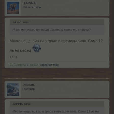
.TAINNA.
Жива легенда
-niksan- каза:
↑
И кво получавш от тази екстра и колко ти струва?
Много неща, виж ги в града в премиум вила. Само 12
лв на месец
9.6.19
ПЕПЕЛЯШКА
и
-niksan-
харесват това.
-niksan-
Господар
.TAINNA. каза:
↑
Много неща, виж ги в града в премиум вила. Само 12 лв на