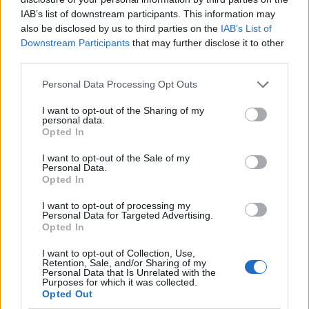
IAB’s list of downstream participants. This information may
dedoto1
also be disclosed by us to third parties on the
IAB’s List of
Редовен
Downstream Participants
that may further disclose it to other
third parties.
е тея две кутии цигари ша си ги изпуша
но на
Personal Data Processing Opt Outs
БП няма да правя гуша
I want to opt-out of the Sharing of my
personal data.
9.6.19
Opted In
milena7004
,
ПЕПЕЛЯШКА
и
.TAINNA.
харесват това.
I want to opt-out of the Sale of my
Personal Data.
Opted In
.TAINNA.
I want to opt-out of processing my
Жива легенда
Personal Data for Targeted Advertising.
Opted In
dedoto1 каза:
↑
I want to opt-out of Collection, Use,
Retention, Sale, and/or Sharing of my
Personal Data that Is Unrelated with the
Purposes for which it was collected.
е тея две кутии цигари ша си ги изпуша
но на БП
Opted Out