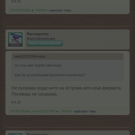
9.6.19
ПЕПЕЛЯШКА
и
.TAINNA.
харесват това.
Каспаретка
Board Administrator
Team Farmerama BG
mimi123123456 каза:
↑
но пък има турбо мелница
как да го разбирам бездънен кладенец?
Не купуваш вода нито на острова нито във фермата.
Поливаш не свършва.
9.6.19
ПЕПЕЛЯШКА
,
mimi123123456
и
.TAINNA.
харесват това.
Каспаретка