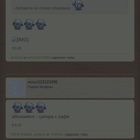
питам да не стане объркване
9.6.19
dedoto1
и
mimi123123456
харесват това.
mimi123123456
Главен болярин
абонамент - цигара с кафе
9.6.19
ПЕПЕЛЯШКА
,
dedoto1
и
.TAINNA.
харесват това.