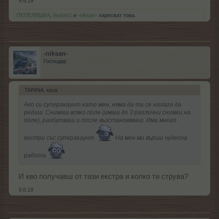
9.6.19
ПЕПЕЛЯШКА
,
dedoto1
и
-niksan-
харесват това.
-niksan-
Господар
.TAINNA. каза:
↑
Ако си суперакаунт като мен, няма да ти се налага да
редиш. Снимаш всяко поле (имаш до 3 различни снимки на
поле), разбутваш и после възстановяваш. Има много
екстри със суперакаунт
На мен ми върши чудесна
работа
И кво получавш от тази екстра и колко ти струва?
9.6.19