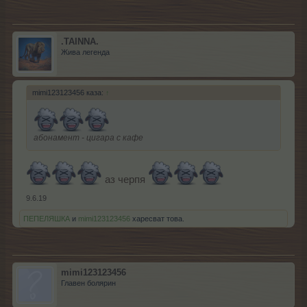
.TAINNA.
Жива легенда
mimi123123456 каза:
↑
абонамент - цигара с кафе
аз черпя
9.6.19
ПЕПЕЛЯШКА
и
mimi123123456
харесват това.
mimi123123456
Главен болярин