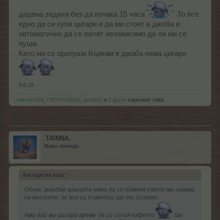
дадена задача без да изчака 15 часа
.То все
едно да си купя цигари и да ми стоят в джоба и
автоматично да се палят независимо да ли ми се
пуши.
Като ми се пропуши бъркам в джоба няма цигари
9.6.19
milena7004
,
ПЕПЕЛЯШКА
,
dedoto1
и
3 други
харесват това.
.TAINNA.
Жива легенда
Каспаретка каза:
↑
Обаче, виждам храната няма да се обменя което ме навява
на мислите, че ако си я смелиш ще ти остане.
Ама дай ми цигара време да си изпия кафето
ще