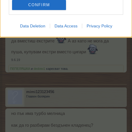
няма да правя гуша
CONFIRM
Data Deletion
Data Access
Privacy Policy
Ти си решаваш, но можеш да поразредиш пушенето и
да вместиш екстрите
А аз като не мога да
пуша, купувам екстри вместо цигари
9.6.19
ПЕПЕЛЯШКА
и
dedoto1
харесват това.
mimi123123456
Главен болярин
но пък има турбо мелница
как да го разбирам бездънен кладенец?