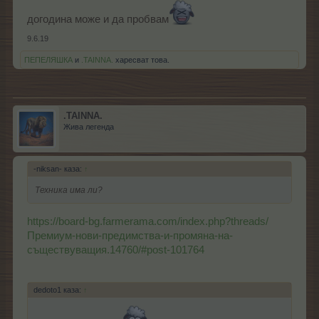
догодина може и да пробвам
9.6.19
ПЕПЕЛЯШКА
и
.TAINNA.
харесват това.
.TAINNA.
Жива легенда
-niksan- каза:
↑
Техника има ли?
https://board-bg.farmerama.com/index.php?threads/
Премиум-нови-предимства-и-промяна-на-
съществуващия.14760/#post-101764
dedoto1 каза:
↑