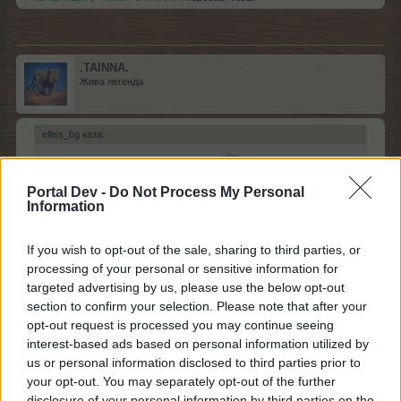
.TAINNA.
Жива легенда
elliss_bg каза:
↑
Няма техника самонякой екстри
Portal Dev -
Do Not Process My Personal
Information
не някои комши, а много и удобни, полезни екстри
If you wish to opt-out of the sale, sharing to third parties, or
processing of your personal or sensitive information for
А за техниката имам месечен абонамент срещу още
targeted advertising by us, please use the below opt-out
2 кутии цигари
section to confirm your selection. Please note that after your
opt-out request is processed you may continue seeing
9.6.19
interest-based ads based on personal information utilized by
ПЕПЕЛЯШКА
,
dedoto1
и
elliss_bg
харесват това.
us or personal information disclosed to third parties prior to
your opt-out. You may separately opt-out of the further
disclosure of your personal information by third parties on the