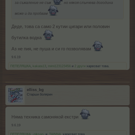
за съжаление не съм
но някоя слънчева догодина
може и да пробвам
Деде, това са само 2 кутии цигари или половин
бутилка водка
Аз не пия, не пуша и си го позволявам
9.6.19
ПЕПЕЛЯШКА
,
kakata13
,
mimi123123456
и
2 други
харесват това.
elliss_bg
Старши болярин
Няма техника самонякой екстри
9.6.19
ПЕПЕЛЯШКА
,
-niksan-
и
.TAINNA.
харесват това.