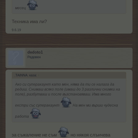
месец
Техника има ли?
9.6.19
dedoto1
Редовен
.TAINNA. каза:
↑
Ако си суперакаунт като мен, няма да ти се налага да
редиш. Снимаш всяко поле (имаш до 3 различни снимки на
поле), разбутваш и после възстановяваш. Има много
екстри със суперакаунт
На мен ми върши чудесна
работа
за съжаление не съм
но някоя слънчева