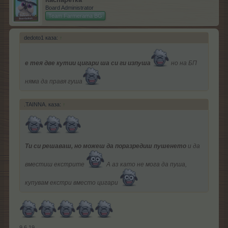
Board Administrator
Team Farmerama BG
dedoto1 каза:
↑
е тея две кутии цигари ша си ги изпуша
но на БП
няма да правя гуша
.TAINNA. каза:
↑
Ти си решаваш, но можеш да поразредиш пушенето
и да
вместиш екстрите
А аз като не мога да пуша,
купувам екстри вместо цигари
9.6.19