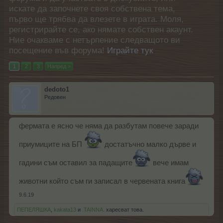
искате да започнете своя собствена тема,
първо ще трябва да влезете в играта. Моля,
регистрирайте се, ако нямате собствен акаунт.
Ние очакваме с нетърпение следващото ви
посещение във форума!
Играйте тук
1
2
3
Напред >
dedoto1
Редовен
фермата е ясно че няма да разбутам повече заради
приумиците на БП
достатъчно малко дърве и
гадини съм оставил за падащите
вече имам
животни който съм ги записал в червената книга
9.6.19
ПЕПЕЛЯШКА
,
kakata13
и
.TAINNA.
харесват това.