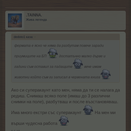
.TAINNA.
Жива легенда
dedoto1 каза:
↑
фермата е ясно че няма да разбутам повече заради
приумиците на БП
достатъчно малко дърве и
гадини съм оставил за падащите
вече имам
животни който съм ги записал в червената книга
Ако си суперакаунт като мен, няма да ти се налага да
редиш. Снимаш всяко поле (имаш до 3 различни
снимки на поле), разбутваш и после възстановяваш.
Има много екстри със суперакаунт
На мен ми
върши чудесна работа