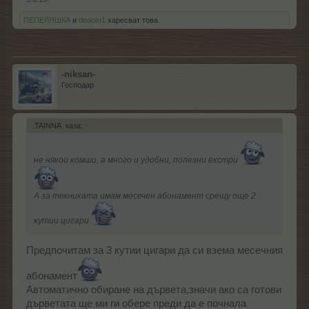
ПЕПЕЛЯШКА
и
dedoto1
харесват това.
-niksan-
Господар
.TAINNA. каза:
↑
не някои комши, а много и удобни, полезни екстри
А за техниката имам месечен абонамент срещу още 2
кутии цигари
Предпочитам за 3 кутии цигари да си взема месечния
абонамент
Автоматично обиране на дървета,значи ако са готови
дърветата ще ми ги обере преди да е почнала