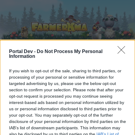
Portal Dev -
Do Not Process My Personal
Information
Начало
Календар
Форуми
If you wish to opt-out of the sale, sharing to third parties, or
Скорошни публикации
processing of your personal or sensitive information for
targeted advertising by us, please use the below opt-out
Форуми
...
Покажете своята Ферма
section to confirm your selection. Please note that after your
opt-out request is processed you may continue seeing
Членове, харесали съобщение #40
interest-based ads based on personal information utilized by
us or personal information disclosed to third parties prior to
Скъпи форум потребители,
your opt-out. You may separately opt-out of the further
disclosure of your personal information by third parties on the
Ако вие искате да се включите активно във
IAB’s list of downstream participants. This information may
форума и да участвате в дискусиите, или
also be disclosed by us to third parties on the
IAB’s List of