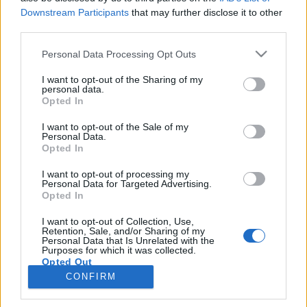
искате да започнете своя собствена тема,
Downstream Participants
that may further disclose it to other
първо ще трябва да влезете в играта. Моля,
third parties.
регистрирайте се, ако нямате собствен акаунт.
Personal Data Processing Opt Outs
Ние очакваме с нетърпение следващото ви
посещение във форума!
Играйте тук
I want to opt-out of the Sharing of my
personal data.
Тема:
Покажете своята Ферма
Opted In
маринката74
21.10.16
I want to opt-out of the Sale of my
Кандидат за признание
, женски, <
Personal Data.
Съобщения:
153
Получени харесвания:
474
Точки за награди:
Opted In
190
I want to opt-out of processing my
Annabelx
20.10.16
Personal Data for Targeted Advertising.
Велик майстор
Opted In
Съобщения:
422
Получени харесвания:
66
Точки за награди:
450
I want to opt-out of Collection, Use,
Retention, Sale, and/or Sharing of my
pepa551
20.10.16
Personal Data that Is Unrelated with the
Purposes for which it was collected.
Анализатор
Opted Out
Съобщения:
574
Получени харесвания:
1,162
Точки за награди:
600
CONFIRM
pigi102
20.10.16