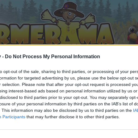
v -
Do Not Process My Personal Information
to opt-out of the sale, sharing to third parties, or processing of your per
formation for targeted advertising by us, please use the below opt-out s
r selection. Please note that after your opt-out request is processed y
eing interest-based ads based on personal information utilized by us or
не на шапката за домашни любимци
disclosed to third parties prior to your opt-out. You may separately opt-
94
losure of your personal information by third parties on the IAB’s list of
. This information may also be disclosed by us to third parties on the
IA
Participants
that may further disclose it to other third parties.
орума и да участвате в дискусиите, или искате да започ
айте се, ако нямате собствен акаунт. Ние очакваме с н