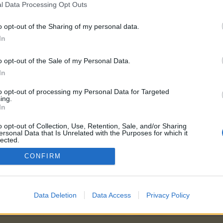
l Data Processing Opt Outs
o opt-out of the Sharing of my personal data.
In
:
40
o opt-out of the Sale of my Personal Data.
In
to opt-out of processing my Personal Data for Targeted
10
ing.
In
o opt-out of Collection, Use, Retention, Sale, and/or Sharing
ersonal Data that Is Unrelated with the Purposes for which it
награди:
2,000
lected.
Out
CONFIRM
агради:
1,550
Data Deletion
Data Access
Privacy Policy
не на шапката за домашни любимци