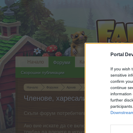
Portal De
Начало
Календар
Форуми
If you wish 
Скорошни публикации
sensitive in
confirm you
continue se
Начало
Форуми
Архив
Архив на Помощ
Премахва
information 
Членове, харесали съобщение #
further disc
participants
Downstream 
Скъпи форум потребители,
Ако вие искате да се включите активно във ф
трябва да влезете в играта. Моля, регистрир