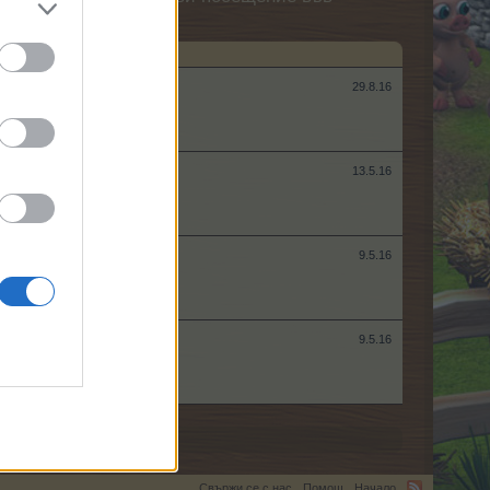
29.8.16
13.5.16
9.5.16
9.5.16
Свържи се с нас
Помощ
Начало