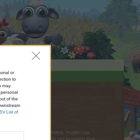
sonal or
ection to
ou may
 personal
out of the
 downstream
B’s List of
нете своя собствена тема, първо ще
етърпение следващото ви посещение във