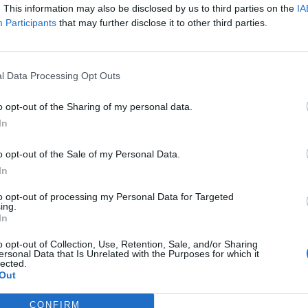
. This information may also be disclosed by us to third parties on the
IA
Participants
that may further disclose it to other third parties.
l Data Processing Opt Outs
награди:
2,500
o opt-out of the Sharing of my personal data.
In
ди:
70
o opt-out of the Sale of my Personal Data.
In
награди:
4,100
to opt-out of processing my Personal Data for Targeted
ing.
In
агради:
950
o opt-out of Collection, Use, Retention, Sale, and/or Sharing
ersonal Data that Is Unrelated with the Purposes for which it
lected.
Out
награди:
2,500
CONFIRM