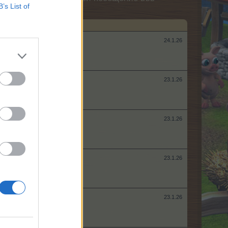
B’s List of
24.1.26
23.1.26
23.1.26
23.1.26
23.1.26