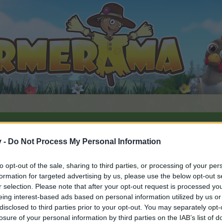
v -
Do Not Process My Personal Information
Дискусия: Кралски пир
30
to opt-out of the sale, sharing to third parties, or processing of your per
formation for targeted advertising by us, please use the below opt-out s
r selection. Please note that after your opt-out request is processed y
eing interest-based ads based on personal information utilized by us or
disclosed to third parties prior to your opt-out. You may separately opt-
орума и да участвате в дискусиите, или искате да започ
losure of your personal information by third parties on the IAB’s list of
айте се, ако нямате собствен акаунт. Ние очакваме с н