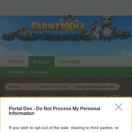
Начало
Календар
Форуми
Скорошни публикации
Форуми
...
Дискусии за играта
Дискусия: Кралски пир
Членове, харесали съобщение #26
Portal Dev -
Do Not Process My Personal
Скъпи форум потребители,
Information
Ако вие искате да се включите активно във
If you wish to opt-out of the sale, sharing to third parties, or
форума и да участвате в дискусиите, или