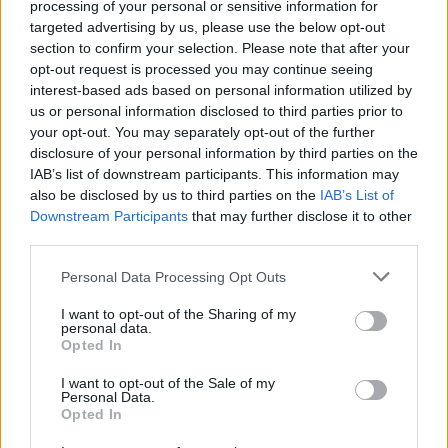
processing of your personal or sensitive information for
искате да започнете своя собствена тема,
targeted advertising by us, please use the below opt-out
първо ще трябва да влезете в играта. Моля,
section to confirm your selection. Please note that after your
регистрирайте се, ако нямате собствен акаунт.
opt-out request is processed you may continue seeing
Ние очакваме с нетърпение следващото ви
interest-based ads based on personal information utilized by
посещение във форума!
Играйте тук
us or personal information disclosed to third parties prior to
your opt-out. You may separately opt-out of the further
Тема:
Дискусия: Кралски пир
disclosure of your personal information by third parties on the
SP-17
25.1.26
IAB’s list of downstream participants. This information may
Прохождащ
also be disclosed by us to third parties on the
IAB’s List of
Съобщения:
0
Получени харесвания:
0
Точки за награди:
10
Downstream Participants
that may further disclose it to other
third parties.
pile-pale
23.1.26
Младши експерт
Personal Data Processing Opt Outs
Съобщения:
81
Получени харесвания:
50
Точки за награди:
100
I want to opt-out of the Sharing of my
kakata13
23.1.26
personal data.
Старши болярин
, мъжки, <
Opted In
Съобщения:
974
Получени харесвания:
2,582
Точки за награди:
1,150
I want to opt-out of the Sale of my
Personal Data.
-mairon
23.1.26
Opted In
Подрастващ автор
Съобщения:
46
Получени харесвания:
20
Точки за награди:
70