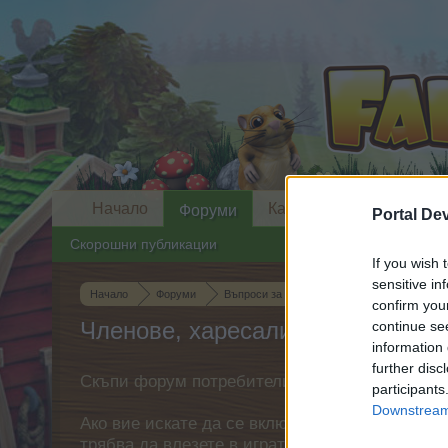
Начало
Календар
Форуми
Portal De
Скорошни публикации
If you wish 
sensitive in
Начало
Форуми
Въпроси за играта
Дискусии за играта
confirm you
Членове, харесали съобщение #
continue se
information 
further disc
Скъпи форум потребители,
participants
Downstream 
Ако вие искате да се включите активно във ф
трябва да влезете в играта. Моля, регистрир