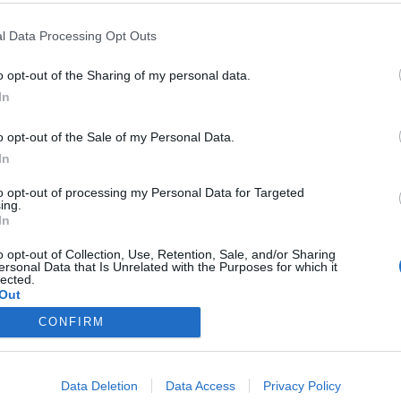
l Data Processing Opt Outs
o opt-out of the Sharing of my personal data.
In
агради:
950
o opt-out of the Sale of my Personal Data.
In
ади:
280
to opt-out of processing my Personal Data for Targeted
ing.
In
ради:
500
o opt-out of Collection, Use, Retention, Sale, and/or Sharing
ersonal Data that Is Unrelated with the Purposes for which it
lected.
Out
ди:
100
CONFIRM
награди:
3,300
Data Deletion
Data Access
Privacy Policy