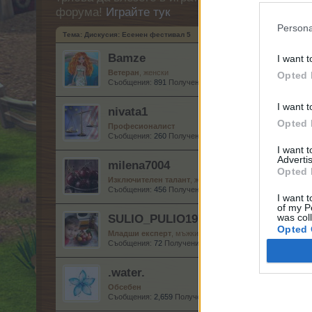
форума!
Играйте тук
Persona
Тема:
Дискусия: Есенен фестивал 5
Bamze
I want t
Ветеран
, женски
Opted 
Съобщения:
891
Получени харесвания:
1,829
Точки за н
I want t
nivata1
Opted 
Професионалист
Съобщения:
260
Получени харесвания:
97
Точки за нагр
I want 
Advertis
milena7004
Opted 
Изключителен талант
, женски
Съобщения:
456
Получени харесвания:
652
Точки за наг
I want t
of my P
SULIO_PULIO1972
was col
Opted 
Младши експерт
, мъжки
Съобщения:
72
Получени харесвания:
47
Точки за награ
.water.
Обсебен
Съобщения:
2,659
Получени харесвания:
5,704
Точки за 