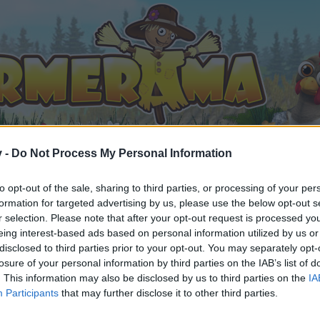
v -
Do Not Process My Personal Information
to opt-out of the sale, sharing to third parties, or processing of your per
formation for targeted advertising by us, please use the below opt-out s
Дискусия: Есенен фестивал 5
r selection. Please note that after your opt-out request is processed y
10
eing interest-based ads based on personal information utilized by us or
disclosed to third parties prior to your opt-out. You may separately opt-
losure of your personal information by third parties on the IAB’s list of
. This information may also be disclosed by us to third parties on the
IA
Participants
that may further disclose it to other third parties.
орума и да участвате в дискусиите, или искате да започ
айте се, ако нямате собствен акаунт. Ние очакваме с н