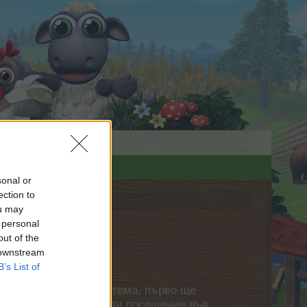
sonal or
ection to
ou may
 personal
out of the
 downstream
B’s List of
нете своя собствена тема, първо ще
етърпение следващото ви посещение във