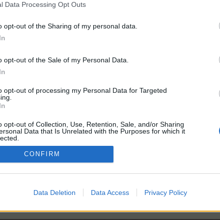
l Data Processing Opt Outs
o opt-out of the Sharing of my personal data.
In
награди:
4,100
o opt-out of the Sale of my Personal Data.
In
to opt-out of processing my Personal Data for Targeted
и:
40
ing.
In
o opt-out of Collection, Use, Retention, Sale, and/or Sharing
ersonal Data that Is Unrelated with the Purposes for which it
награди:
4,100
lected.
Out
CONFIRM
:
40
Data Deletion
Data Access
Privacy Policy
награди:
6,000