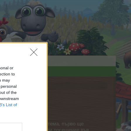
sonal or
ection to
ou may
 personal
out of the
 downstream
B’s List of
нете своя собствена тема, първо ще
етърпение следващото ви посещение във