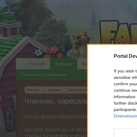
Portal De
Начало
Календар
Форуми
If you wish 
Скорошни публикации
sensitive in
confirm you
continue se
Начало
Форуми
Въпроси за играта
Дискусии за играта
information 
Членове, харесали съобщение #
further disc
participants
Downstream 
Скъпи форум потребители,
Ако вие искате да се включите активно във ф
трябва да влезете в играта. Моля, регистрир