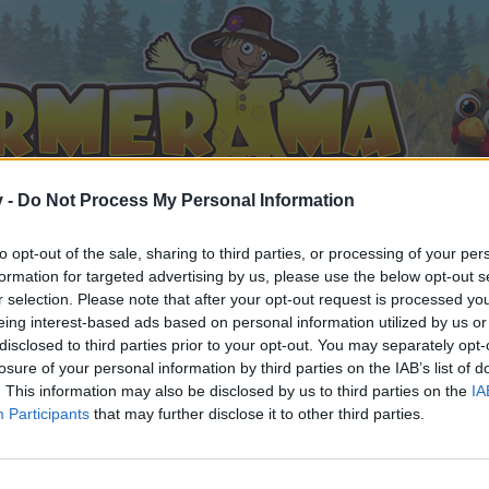
v -
Do Not Process My Personal Information
to opt-out of the sale, sharing to third parties, or processing of your per
formation for targeted advertising by us, please use the below opt-out s
r selection. Please note that after your opt-out request is processed y
eing interest-based ads based on personal information utilized by us or
Дискусия: Пролетни сънища
disclosed to third parties prior to your opt-out. You may separately opt-
5
losure of your personal information by third parties on the IAB’s list of
. This information may also be disclosed by us to third parties on the
IA
Participants
that may further disclose it to other third parties.
орума и да участвате в дискусиите, или искате да започ
айте се, ако нямате собствен акаунт. Ние очакваме с н