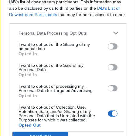
IAB’s list of downstream participants. This information may
искате да започнете своя собствена тема,
also be disclosed by us to third parties on the
IAB’s List of
първо ще трябва да влезете в играта. Моля,
Downstream Participants
that may further disclose it to other
регистрирайте се, ако нямате собствен акаунт.
third parties.
Ние очакваме с нетърпение следващото ви
посещение във форума!
Играйте тук
Personal Data Processing Opt Outs
Тема:
Предложение
Ретро пакети „Небесна градина“
I want to opt-out of the Sharing of my
personal data.
Bamze
25.3.25
Opted In
Ветеран
, женски
Съобщения:
891
Получени харесвания:
1,829
Точки за награди:
I want to opt-out of the Sale of my
950
Personal Data.
Opted In
лудакрава1
22.3.25
Генерал
, женски
I want to opt-out of processing my
Съобщения:
1,659
Получени харесвания:
3,574
Personal Data for Targeted Advertising.
Точки за награди:
1,750
Opted In
.didi2002.
22.3.25
I want to opt-out of Collection, Use,
Retention, Sale, and/or Sharing of my
Подрастващ автор
Personal Data that Is Unrelated with the
Съобщения:
61
Получени харесвания:
27
Точки за награди:
70
Purposes for which it was collected.
Opted Out
.TAINNA.
22.3.25
Жива легенда
, женски