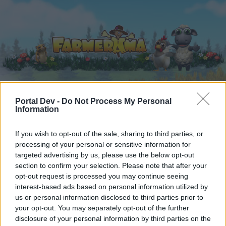
Portal Dev -
Do Not Process My Personal
Начало
Календар
Форуми
Information
Скорошни публикации
If you wish to opt-out of the sale, sharing to third parties, or
processing of your personal or sensitive information for
Форуми
...
Предложение
Ретро пакети „Небесна градина“
targeted advertising by us, please use the below opt-out
Членове, харесали съобщение #1
section to confirm your selection. Please note that after your
opt-out request is processed you may continue seeing
interest-based ads based on personal information utilized by
Скъпи форум потребители,
us or personal information disclosed to third parties prior to
your opt-out. You may separately opt-out of the further
Ако вие искате да се включите активно във
disclosure of your personal information by third parties on the
форума и да участвате в дискусиите, или