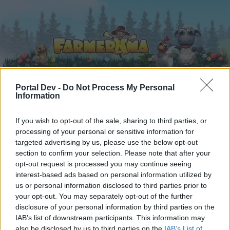
Portal Dev -
Do Not Process My Personal
Information
Начало
Календар
Форуми
If you wish to opt-out of the sale, sharing to third parties, or
Скорошни публикации
processing of your personal or sensitive information for
targeted advertising by us, please use the below opt-out
Форуми
...
Дискусия: Събития през май 2024 г.
section to confirm your selection. Please note that after your
opt-out request is processed you may continue seeing
Членове, харесали съобщение #107
interest-based ads based on personal information utilized by
us or personal information disclosed to third parties prior to
Скъпи форум потребители,
your opt-out. You may separately opt-out of the further
disclosure of your personal information by third parties on the
Ако вие искате да се включите активно във
IAB’s list of downstream participants. This information may
форума и да участвате в дискусиите, или
also be disclosed by us to third parties on the
IAB’s List of