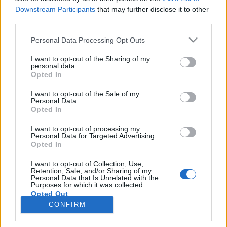
искате да започнете своя собствена тема,
Downstream Participants
that may further disclose it to other
първо ще трябва да влезете в играта. Моля,
third parties.
регистрирайте се, ако нямате собствен акаунт.
Personal Data Processing Opt Outs
Ние очакваме с нетърпение следващото ви
посещение във форума!
Играйте тук
I want to opt-out of the Sharing of my
personal data.
Тема:
Дискусия: Събития през май 2024 г.
Opted In
pepa551
14.5.24
I want to opt-out of the Sale of my
Анализатор
Personal Data.
Съобщения:
574
Получени харесвания:
1,162
Точки за награди:
Opted In
600
I want to opt-out of processing my
.TAINNA.
14.5.24
Personal Data for Targeted Advertising.
Жива легенда
, женски
Opted In
Съобщения:
9,053
Получени харесвания:
8,953
Точки за награди:
6,000
I want to opt-out of Collection, Use,
Retention, Sale, and/or Sharing of my
dedoto
14.5.24
Personal Data that Is Unrelated with the
Purposes for which it was collected.
Адмирал
Opted Out
Съобщения:
2,421
Получени харесвания:
2,892
Точки за награди:
2,500
CONFIRM
[[Fermerkaa]]
14.5.24