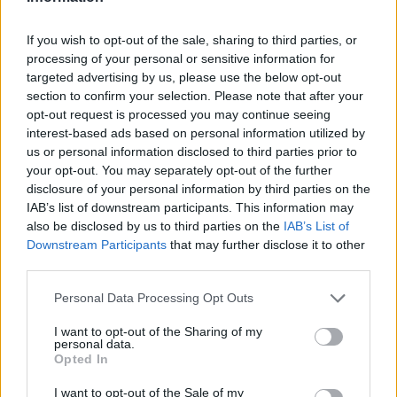
искате да започнете своя собствена тема,
първо ще трябва да влезете в играта. Моля,
If you wish to opt-out of the sale, sharing to third parties, or
регистрирайте се, ако нямате собствен акаунт.
processing of your personal or sensitive information for
Ние очакваме с нетърпение следващото ви
targeted advertising by us, please use the below opt-out
посещение във форума!
Играйте тук
section to confirm your selection. Please note that after your
opt-out request is processed you may continue seeing
Тема:
Кобрелия хм, но не съвсем!
interest-based ads based on personal information utilized by
Кобрелия
13.5.24
us or personal information disclosed to third parties prior to
Board Administrator
, женски
your opt-out. You may separately opt-out of the further
Съобщения:
7,154
Получени харесвания:
4,265
disclosure of your personal information by third parties on the
Точки за награди:
6,000
IAB’s list of downstream participants. This information may
also be disclosed by us to third parties on the
IAB’s List of
Kalina_fermer
13.5.24
Downstream Participants
that may further disclose it to other
Младши експерт
, женски
Съобщения:
94
Получени харесвания:
48
Точки за награди:
100
third parties.
Bamze
1.5.24
Personal Data Processing Opt Outs
Ветеран
, женски
Съобщения:
891
Получени харесвания:
1,829
Точки за награди:
I want to opt-out of the Sharing of my
950
personal data.
Opted In
tanyamery
1.5.24
I want to opt-out of the Sale of my
Адмирал
, женски